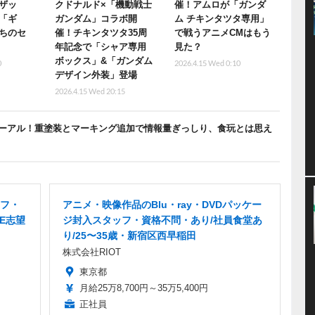
ザッ
クドナルド×「機動戦士
催！アムロが「ガンダ
「ギ
ガンダム」コラボ開
ム チキンタツタ専用」
ちのセ
催！チキンタツタ35周
で戦うアニメCMはもう
年記念で「シャア専用
見た？
ボックス」&「ガンダム
0
2026.4.15 Wed 0:10
デザイン外装」登場
2026.4.15 Wed 20:15
ーアル！重塗装とマーキング追加で情報量ぎっしり、食玩とは思え
ッフ・
アニメ・映像作品のBlu・ray・DVDパッケー
E志望
ジ封入スタッフ・資格不問・あり/社員食堂あ
り/25〜35歳・新宿区西早稲田
株式会社RIOT
東京都
月給25万8,700円～35万5,400円
正社員