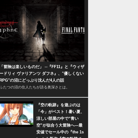
「冒険は楽しいものだ」 ─『FF11』と『ウィザ
ードリィ ヴァリアンツ ダフネ』、"優しくない
RPG"の沼にどっぷり沈んだ4人の話
ふたつの沼の住人たちが語る奥深さとは。
『空の軌跡』を遊ぶのは
「今」がベスト！暑い夏、
涼しい部屋の中で“青い
空”が似合う大冒険へ―最
安値でセール中の『the 1s