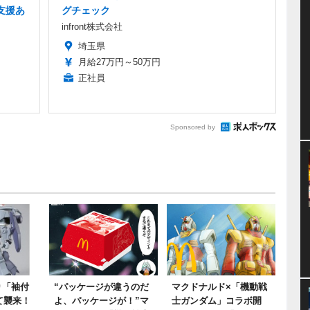
支援あ
グチェック
infront株式会社
埼玉県
月給27万円～50万円
正社員
Sponsored by
り「袖付
“パッケージが違うのだ
マクドナルド×「機動戦
て襲来！
よ、パッケージが！”マ
士ガンダム」コラボ開