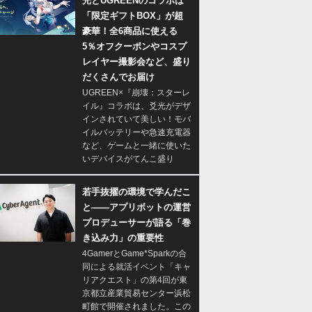
光とUGREENのコラボは
「限定ギフトBOX」が超
豪華！全6商品に使える
5％オフクーポンやコスプ
レイヤー撮影会など、盛り
だくさんでお届け
UGREEN×『崩壊：スターレ
イル』コラボは、爻光がデザ
インされていて美しい！モバ
イルバッテリーや急速充電器
など、ゲームと一緒に使いた
いデバイスがてんこ盛り
若手抜擢の環境で学んだこ
と――アプリボットの運営
プロデューサーが語る「巻
き込み力」の重要性
4GamerとGame*Sparkの合
同による就活イベント「キャ
リアクエスト」の第4回が東
京都立産業貿易センター浜松
町館で開催されました。この