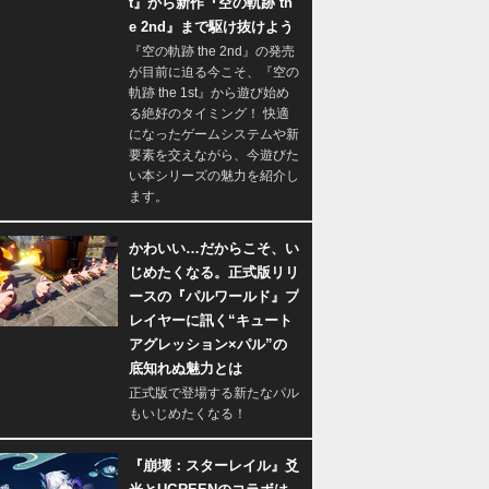
t』から新作『空の軌跡 th
e 2nd』まで駆け抜けよう
『空の軌跡 the 2nd』の発売
が目前に迫る今こそ、『空の
軌跡 the 1st』から遊び始め
る絶好のタイミング！ 快適
になったゲームシステムや新
要素を交えながら、今遊びた
い本シリーズの魅力を紹介し
ます。
かわいい…だからこそ、い
じめたくなる。正式版リリ
ースの『パルワールド』プ
レイヤーに訊く“キュート
アグレッション×パル”の
底知れぬ魅力とは
正式版で登場する新たなパル
もいじめたくなる！
『崩壊：スターレイル』爻