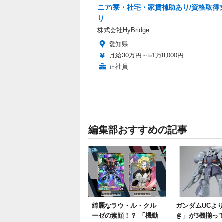
ニア/寮・社宅・家賃補助あり/資格取得
り
株式会社HyBridge
愛知県
月給30万円～51万8,000円
正社員
編集部おすすめの記事
綺麗なラウ・ル・クル
ガンダムUCよ
ーゼの素顔！？ 「機動
き」が3機揃っ