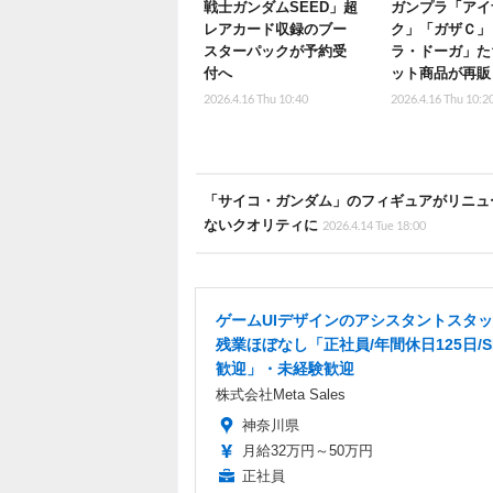
戦士ガンダムSEED」超
ガンプラ「アイ
レアカード収録のブー
ク」「ガザＣ」
スターパックが予約受
ラ・ドーガ」た
付へ
ット商品が再販
2026.4.16 Thu 10:40
2026.4.16 Thu 10:2
「サイコ・ガンダム」のフィギュアがリニュ
ないクオリティに
2026.4.14 Tue 18:00
ゲームUIデザインのアシスタントスタ
残業ほぼなし「正社員/年間休日125日/S
歓迎」・未経験歓迎
株式会社Meta Sales
神奈川県
月給32万円～50万円
正社員