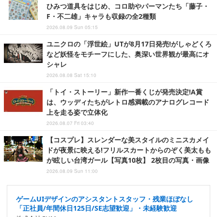
ひみつ道具をはじめ、コロ助やパーマンたち「藤子・
F・不二雄」キャラも収録の全2種類
2026.08.09 Sun 05:15
ユニクロの「浮世絵」UTが8月17日発売!がしゃどくろ
など妖怪をモチーフにした、奥深い世界観が最高にオ
シャレ
2026.08.08 Sat 15:10
「トイ・ストーリー」新作一番くじが発売決定!A賞
は、ウッディたちがレトロ感満載のアナログレコード
上を走る姿で立体化
2026.08.07 Fri 03:40
【コスプレ】スレンダーな美スタイルのミニスカメイ
ドが夜景に映える!フリルスカートからのぞく美太もも
が眩しい台湾ガール【写真10枚】 2枚目の写真・画像
2026.08.09 Sun 11:00
ゲームUIデザインのアシスタントスタッフ・残業ほぼなし
「正社員/年間休日125日/SE志望歓迎」・未経験歓迎