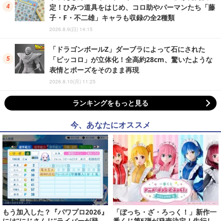
定！ひみつ道具をはじめ、コロ助やパーマンたち「藤
子・F・不二雄」キャラも収録の全2種類
2026.8.9(日) 14:15
「ドラゴンボールZ」ダーブラによって石にされた
「ピッコロ」が立体化！全高約28cm、驚いたような
表情とポーズをそのまま再現
2026.8.10(月) 11:25
ランキングをもっと見る
今、あなたにオススメ
もう加入した？『パワプロ2026』
「ぼっち・ざ・ろっく！」新作一
には“にじさんじ”ライバーが登
番くじ第5弾が発売決定！先行し