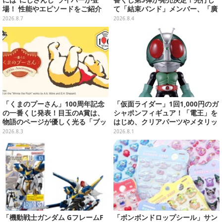
場！ 性能やエピソードをご紹介
て「結束バンド」メンバー、「廣
井きくり」のメイド衣装フィギュ
2026.8.7
2026.8.4
アを公開
「くまのプーさん」100周年記念
「仮面ライダー」1回1,000円のガ
の一番くじ発表！目玉のA賞は、
シャポンフィギュア！「電王」を
物語のページが優しく光る「ブッ
はじめ、クリアパーツやメタリッ
クシェイプドライト」
ク彩色でこだわりが詰まった4種
2026.8.3
2026.8.1
類
「機動戦士ガンダム GフレームF
「ボンボンドロップシール」サン