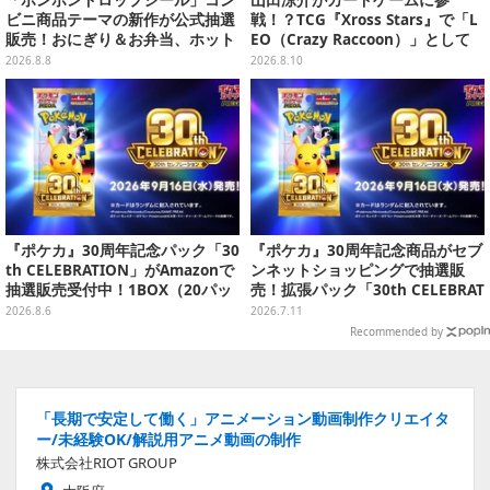
「ボンボンドロップシール」コン
山田涼介がカードゲームに参
ビニ商品テーマの新作が公式抽選
戦！？TCG『Xross Stars』で「L
販売！おにぎり＆お弁当、ホット
EO（Crazy Raccoon）」として
スナックなど4種セット
カード化
2026.8.8
2026.8.10
『ポケカ』30周年記念パック「30
『ポケカ』30周年記念商品がセブ
th CELEBRATION」がAmazonで
ンネットショッピングで抽選販
抽選販売受付中！1BOX（20パッ
売！拡張パック「30th CELEBRAT
ク入り）
ION」と「エーフィ・ブラッキー
2026.8.6
2026.7.11
セット」が対象
Recommended by
「長期で安定して働く」アニメーション動画制作クリエイタ
ー/未経験OK/解説用アニメ動画の制作
株式会社RIOT GROUP