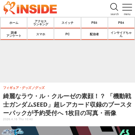
search
menu
アクセス
ホーム
スイッチ
PS5
PS4
ランキング
読者
インサイドちゃ
スマホ
PC
配信者
アンケート
ん
フィギュア・グッズ
グッズ
綺麗なラウ・ル・クルーゼの素顔！？ 「機動戦
士ガンダムSEED」超レアカード収録のブースタ
ーパックが予約受付へ 1枚目の写真・画像
2026.4.16 Thu 10:40