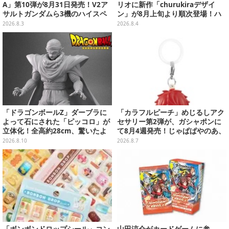
A」第10弾が8月31日発売！V2ア
リオに新作「churukiraデザイ
サルトガンダムら3機のハイスペ
ン」が8月上旬より順次登場！ハ
ック可動フィギュア
ローキティ、はぴだんぶいなど全
2026.8.3
2026.8.4
8種類
「ドラゴンボールZ」ダーブラに
「カラフルピーチ」めじるしアク
よって石にされた「ピッコロ」が
セサリー第2弾が、ガシャポンに
立体化！全高約28cm、驚いたよ
て8月4週発売！じゃぱぱやのあ、
うな表情とポーズをそのまま再現
シヴァたちメンバー11名分ライン
2026.8.10
2026.8.7
ナップ