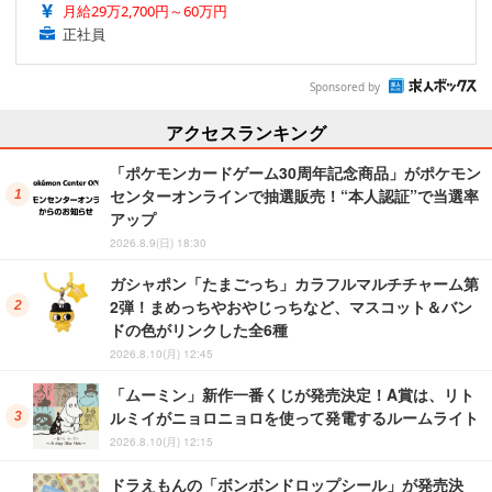
月給29万2,700円～60万円
正社員
Sponsored by
アクセスランキング
「ポケモンカードゲーム30周年記念商品」がポケモン
センターオンラインで抽選販売！“本人認証”で当選率
アップ
2026.8.9(日) 18:30
ガシャポン「たまごっち」カラフルマルチチャーム第
2弾！まめっちやおやじっちなど、マスコット＆バン
ドの色がリンクした全6種
2026.8.10(月) 12:45
「ムーミン」新作一番くじが発売決定！A賞は、リト
ルミイがニョロニョロを使って発電するルームライト
2026.8.10(月) 12:15
ドラえもんの「ボンボンドロップシール」が発売決