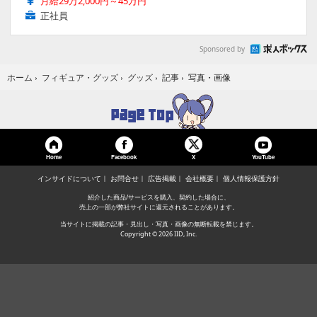
月給29万2,000円～45万円
正社員
Sponsored by
写真・画像
ホーム
›
フィギュア・グッズ
›
グッズ
›
記事
›
Home
Facebook
YouTube
X
インサイドについて
お問合せ
広告掲載
会社概要
個人情報保護方針
紹介した商品/サービスを購入、契約した場合に、
売上の一部が弊社サイトに還元されることがあります。
当サイトに掲載の記事・見出し・写真・画像の無断転載を禁じます。
Copyright © 2026 IID, Inc.