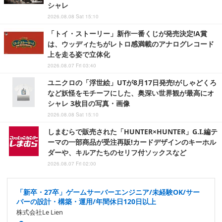
シャレ
2026.08.08 Sat 15:10
「トイ・ストーリー」新作一番くじが発売決定!A賞
は、ウッディたちがレトロ感満載のアナログレコード
上を走る姿で立体化
2026.08.07 Fri 03:40
ユニクロの「浮世絵」UTが8月17日発売!がしゃどくろ
など妖怪をモチーフにした、奥深い世界観が最高にオ
シャレ 3枚目の写真・画像
2026.08.08 Sat 15:10
しまむらで販売された「HUNTER×HUNTER」G.I.編テ
ーマの一部商品が受注再販!カードデザインのキーホル
ダーや、キルアたちのセリフ付ソックスなど
2026.08.07 Fri 02:00
「新卒・27卒」ゲームサーバーエンジニア/未経験OK/サー
バーの設計・構築・運用/年間休日120日以上
株式会社Le Lien