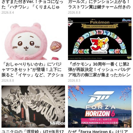
さすまた付きVer.！チョコになっ
ガールズ」にテンション上がる！
た「ハチワレ」「くりまんじゅ
ラストワン賞は鍵チャーム付きの
う」たちも可愛い全8種
シール帳スペシャルセット
2026.8.4
2026.8.8
「おしゃべりちいかわ」に“パジ
『ポケモン』30周年一番くじ第2
ャマつきセット”が登場！上下に
弾が再販決定！イッシュ～パルデ
振ると「イヤッ」など、アクショ
ア地方の御三家が集まったカレン
ンに応じて喋ってくれる
ダー、ぬいぐるみなど記念グッズ
2026.8.8
2026.8.5
盛りだくさん
ユニクロの「浮世絵」UTが8月17
なぜ『Forza Horizon 6』はリア