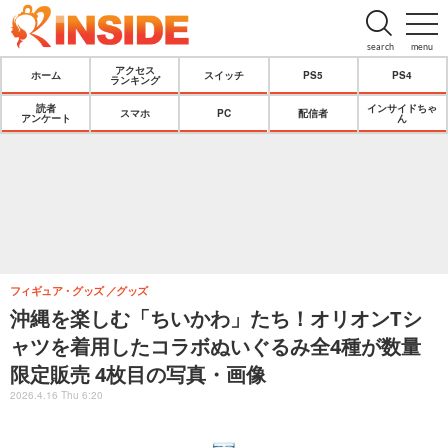
search
menu
アクセス
ホーム
スイッチ
PS5
PS4
ランキング
読者
インサイドちゃ
スマホ
PC
配信者
アンケート
ん
フィギュア・グッズ
グッズ
沖縄を楽しむ「ちいかわ」たち！オリオンTシ
ャツを着用したコラボぬいぐるみ全4種が数量
限定販売 4枚目の写真・画像
2026.4.16 Thu 6:20