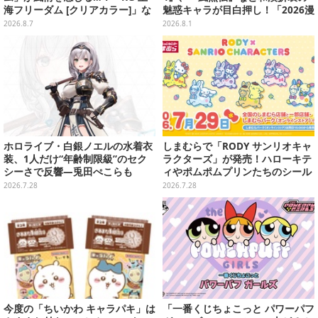
海フリーダム [クリアカラー]」な
魅惑キャラが目白押し！「2026漫
どガンプラ2商品が8月順次発売
画博覧会」美麗レイヤー13選【写
2026.8.7
2026.8.1
真39枚】
ホロライブ・白銀ノエルの水着衣
しまむらで「RODY サンリオキャ
装、1人だけ“年齢制限級”のセク
ラクターズ」が発売！ハローキテ
シーさで反響―兎田ぺこらも
ィやポムポムプリンたちのシール
「こ、こんなことが許されていい
帳、色が変わるタンブラーなど雑
2026.7.28
2026.7.28
のか？」と興奮隠せず
貨を用意
今度の「ちいかわ キャラパキ」は
「一番くじちょこっと パワーパフ