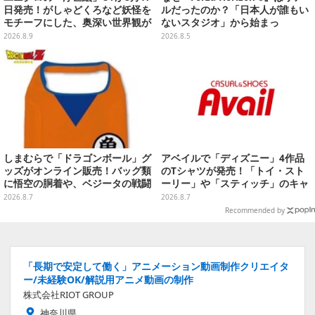
日発売！がしゃどくろなど妖怪を
ルだったのか？「日本人が誰もい
モチーフにした、奥深い世界観が
ないスタジオ」から始まっ
最高にオシャレ
た、“生活感のある日本"の作り方
2026.8.9
2026.8.5
【CEDEC2026】
しまむらで「ドラゴンボール」グ
アベイルで「ディズニー」4作品
ッズがオンライン販売！バッグ類
のTシャツが発売！「トイ・スト
に悟空の胴着や、ベジータの戦闘
ーリー」や「スティッチ」のキャ
服を大胆デザイン
ラを刺しゅうでデザイン
2026.8.7
2026.8.7
Recommended by
「長期で安定して働く」アニメーション動画制作クリエイタ
ー/未経験OK/解説用アニメ動画の制作
株式会社RIOT GROUP
神奈川県