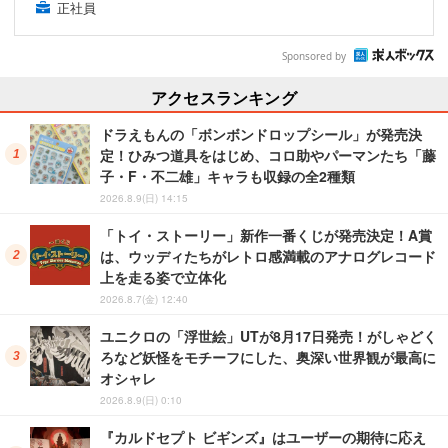
正社員
Sponsored by
アクセスランキング
ドラえもんの「ボンボンドロップシール」が発売決
定！ひみつ道具をはじめ、コロ助やパーマンたち「藤
子・F・不二雄」キャラも収録の全2種類
2026.8.9(日) 14:15
「トイ・ストーリー」新作一番くじが発売決定！A賞
は、ウッディたちがレトロ感満載のアナログレコード
上を走る姿で立体化
2026.8.7(金) 12:40
ユニクロの「浮世絵」UTが8月17日発売！がしゃどく
ろなど妖怪をモチーフにした、奥深い世界観が最高に
オシャレ
2026.8.9(日) 0:10
『カルドセプト ビギンズ』はユーザーの期待に応え