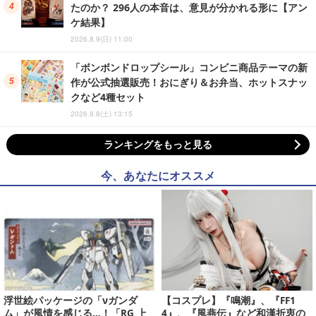
たのか？ 296人の本音は、意見が分かれる形に【アン
ケ結果】
2026.8.9(日) 11:00
「ボンボンドロップシール」コンビニ商品テーマの新
作が公式抽選販売！おにぎり＆お弁当、ホットスナッ
クなど4種セット
2026.8.8(土) 13:15
ランキングをもっと見る
今、あなたにオススメ
浮世絵パッケージの「νガンダ
【コスプレ】『鳴潮』、『FF1
ム」が風情を感じる…！「RG 上
4』、『風燕伝』など和漢折衷の