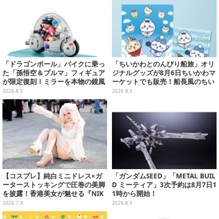
「ドラゴンボール」バイクに乗っ
「ちいかわとのんびり船旅」オリ
た「孫悟空＆ブルマ」フィギュア
ジナルグッズが8月6日ちいかわマ
が限定復刻！ミラーを本物の鏡風
ーケットでも販売！船長風のちい
や、ブルマの目元が映りこむ描写
かわやセイレーンたちをデザイン
2026.8.5
2026.8.5
にできるステッカーを収録
した4商品
【コスプレ】純白ミニドレス×ガ
「ガンダムSEED」「METAL BUIL
ーターストッキングで圧巻の美脚
D ミーティア」3次予約は8月7日1
を披露！香港美女が魅せる『NIK
1時から開始！
KE』アリスが小悪魔で可愛い【写
2026.7.9
2026.8.5
真9枚】