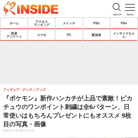
search
menu
アクセス
ホーム
スイッチ
PS5
PS4
ランキング
読者
インサイドちゃ
スマホ
PC
配信者
アンケート
ん
フィギュア・グッズ
グッズ
『ポケモン』新作ハンカチが上品で素敵！ピカ
チュウのワンポイント刺繍は全6パターン、日
常使いはもちろんプレゼントにもオススメ 9枚
目の写真・画像
2026.4.15 Wed 15:00