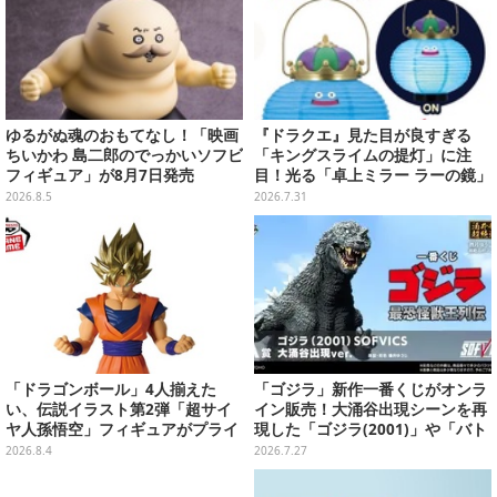
ゆるがぬ魂のおもてなし！「映画
『ドラクエ』見た目が良すぎる
ちいかわ 島二郎のでっかいソフビ
「キングスライムの提灯」に注
フィギュア」が8月7日発売
目！光る「卓上ミラー ラーの鏡」
ほか6プライズが8月順次展開
2026.8.5
2026.7.31
「ドラゴンボール」4人揃えた
「ゴジラ」新作一番くじがオンラ
い、伝説イラスト第2弾「超サイ
イン販売！大涌谷出現シーンを再
ヤ人孫悟空」フィギュアがプライ
現した「ゴジラ(2001)」や「バト
ズ展開！ビッグサイズの「筋斗
ラ(幼虫)」など4体の迫力フィギュ
2026.8.4
2026.7.27
雲」エアぐるみも
ア