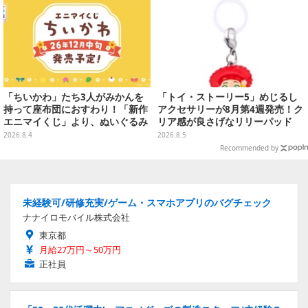
「ちいかわ」たち3人がみかんを
「トイ・ストーリー5」めじるし
持って座布団におすわり！「新作
アクセサリーが8月第4週発売！ク
エニマイくじ」より、ぬいぐるみ
リア感が良さげなリリーパッド
画像が初公開
や、ジェシーなど全5種ラインナ
2026.8.4
2026.8.5
ップ
Recommended by
未経験可/研修充実/ゲーム・スマホアプリのバグチェック
ナナイロモバイル株式会社
東京都
月給27万円～50万円
正社員