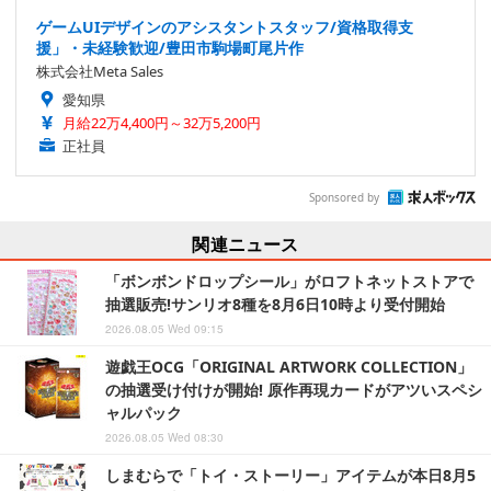
ゲームUIデザインのアシスタントスタッフ/資格取得支
援」・未経験歓迎/豊田市駒場町尾片作
株式会社Meta Sales
愛知県
月給22万4,400円～32万5,200円
正社員
Sponsored by
関連ニュース
「ボンボンドロップシール」がロフトネットストアで
抽選販売!サンリオ8種を8月6日10時より受付開始
2026.08.05 Wed 09:15
遊戯王OCG「ORIGINAL ARTWORK COLLECTION」
の抽選受け付けが開始! 原作再現カードがアツいスペシ
ャルパック
2026.08.05 Wed 08:30
しまむらで「トイ・ストーリー」アイテムが本日8月5