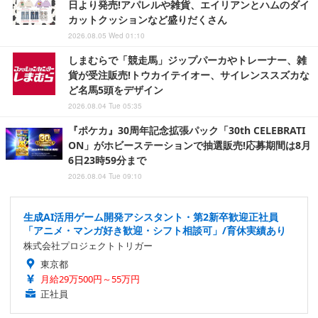
日より発売!アパレルや雑貨、エイリアンとハムのダイ
カットクッションなど盛りだくさん
2026.08.05 Wed 01:10
しまむらで「競走馬」ジップパーカやトレーナー、雑
貨が受注販売!トウカイテイオー、サイレンススズカな
ど名馬5頭をデザイン
2026.08.04 Tue 05:35
『ポケカ』30周年記念拡張パック「30th CELEBRATI
ON」がホビーステーションで抽選販売!応募期間は8月
6日23時59分まで
2026.08.04 Tue 09:10
生成AI活用ゲーム開発アシスタント・第2新卒歓迎正社員
「アニメ・マンガ好き歓迎・シフト相談可」/育休実績あり
株式会社プロジェクトトリガー
東京都
月給29万500円～55万円
正社員