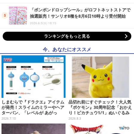
「ボンボンドロップシール」がロフトネットストアで
抽選販売！サンリオ8種を8月6日10時より受付開始
2026.8.5(水) 18:15
ランキングをもっと見る
今、あなたにオススメ
しまむらで『ドラクエ』アイテム
品切れ前にすぐチェック！大人気
が発売！スライムのミラーやヘア
『ポケモン』30周年記念「おかえ
ターバン、「レベルが あがっ
り！ピカチュウ1/1」ぬいぐるみ
た！」アクセサリーなど
がポケモンセンターオンラインで
2026.7.10
2026.8.3
販売中