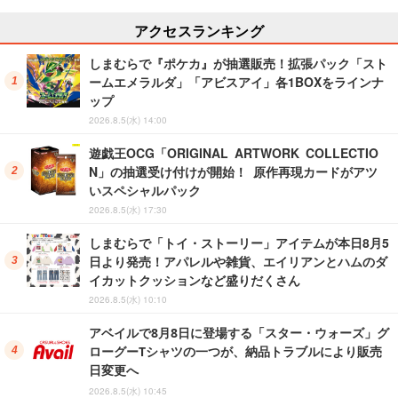
アクセスランキング
しまむらで『ポケカ』が抽選販売！拡張パック「スト
ームエメラルダ」「アビスアイ」各1BOXをラインナ
ップ
2026.8.5(水) 14:00
遊戯王OCG「ORIGINAL ARTWORK COLLECTIO
N」の抽選受け付けが開始！ 原作再現カードがアツ
いスペシャルパック
2026.8.5(水) 17:30
しまむらで「トイ・ストーリー」アイテムが本日8月5
日より発売！アパレルや雑貨、エイリアンとハムのダ
イカットクッションなど盛りだくさん
2026.8.5(水) 10:10
アベイルで8月8日に登場する「スター・ウォーズ」グ
ローグーTシャツの一つが、納品トラブルにより販売
日変更へ
2026.8.5(水) 10:45