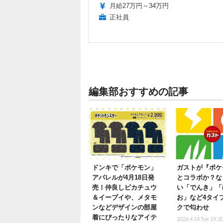
月給27万円～34万円
正社員
編集部おすすめの記事
ドンキで「ポケモン」
ガストが『ポケ
アパレルが4月18日発
とコラボか？な
売！仲良しピカチュウ
い「でんき」「
＆イーブイや、メタモ
お」など4タイ
ンなどデザインの部屋
クで匂わせ
着にぴったりなアイテ
2026.4.14 Tue 19:2