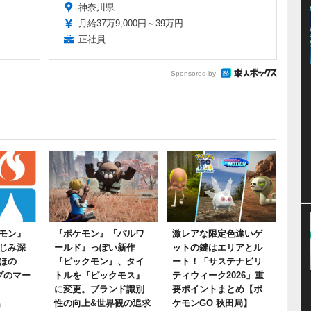
神奈川県
月給37万9,000円～39万円
正社員
Sponsored by
モン』
『ポケモン』『パルワ
激レアな限定色違いゲ
じみ深
ールド』っぽい新作
ットの鍵はエリアとル
ほの
『ピックモン』、タイ
ート！「サステナビリ
プのマー
トルを『ピックモス』
ティウィーク2026」重
に変更。ブランド識別
要ポイントまとめ【ポ
性の向上&世界観の追求
ケモンGO 秋田局】
0