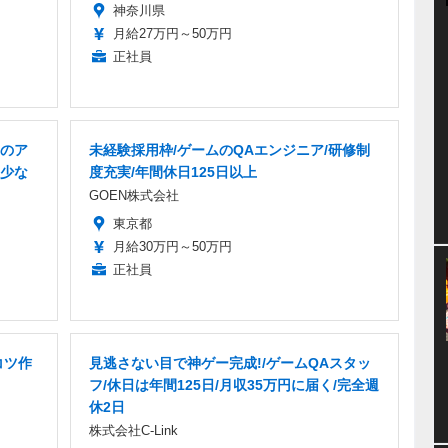
神奈川県
月給27万円～50万円
正社員
のア
未経験採用枠/ゲームのQAエンジニア/研修制
少な
度充実/年間休日125日以上
GOEN株式会社
東京都
月給30万円～50万円
正社員
コツ作
見逃さない目で神ゲー完成!/ゲームQAスタッ
フ/休日は年間125日/月収35万円に届く/完全週
休2日
株式会社C-Link