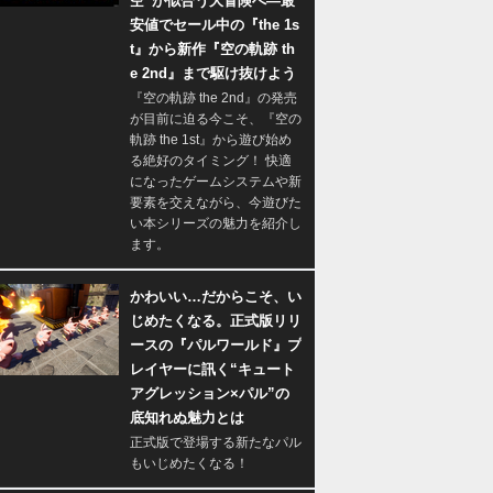
空”が似合う大冒険へ―最
安値でセール中の『the 1s
t』から新作『空の軌跡 th
e 2nd』まで駆け抜けよう
『空の軌跡 the 2nd』の発売
が目前に迫る今こそ、『空の
軌跡 the 1st』から遊び始め
る絶好のタイミング！ 快適
になったゲームシステムや新
要素を交えながら、今遊びた
い本シリーズの魅力を紹介し
ます。
かわいい…だからこそ、い
じめたくなる。正式版リリ
ースの『パルワールド』プ
レイヤーに訊く“キュート
アグレッション×パル”の
底知れぬ魅力とは
正式版で登場する新たなパル
もいじめたくなる！