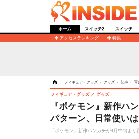
ホーム
スイッチ2
スイッチ
アクセスランキング
特集
ホーム
›
フィギュア・グッズ
›
グッズ
›
記事
›
写
フィギュア・グッズ
グッズ
『ポケモン』新作ハン
パターン、日常使いは
「ポケモン」新作ハンカチが4月中旬より