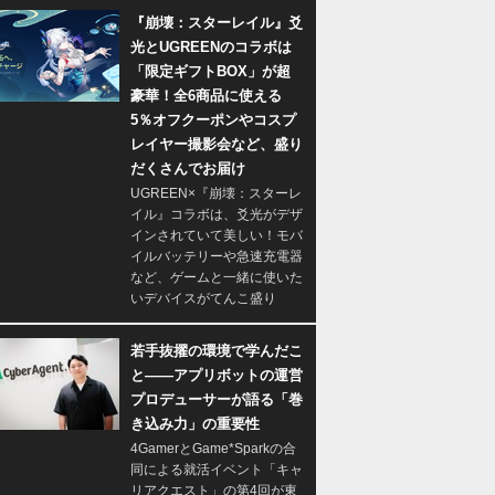
『崩壊：スターレイル』爻
光とUGREENのコラボは
「限定ギフトBOX」が超
豪華！全6商品に使える
5％オフクーポンやコスプ
レイヤー撮影会など、盛り
だくさんでお届け
UGREEN×『崩壊：スターレ
イル』コラボは、爻光がデザ
インされていて美しい！モバ
イルバッテリーや急速充電器
など、ゲームと一緒に使いた
いデバイスがてんこ盛り
若手抜擢の環境で学んだこ
と――アプリボットの運営
プロデューサーが語る「巻
き込み力」の重要性
4GamerとGame*Sparkの合
同による就活イベント「キャ
リアクエスト」の第4回が東