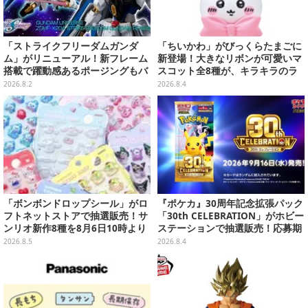
「ストライクフリーダムガンダ
「ちいかわ」がびっくらたまごに
ム」がリニューアル！新フレーム
新登場！大きなリボンが可愛いマ
搭載で躍動感あるポージングもバ
スコット全8種が、キラキラのラ
ッチリ
メ入り入浴剤から飛び出す
2026.8.2
2026.8.4
「ボンボンドロップシール」がロ
『ポケカ』30周年記念拡張パック
フトネットストアで抽選販売！サ
「30th CELEBRATION」がホビー
ンリオ新作8種を8月6日10時より
ステーションで抽選販売！応募期
受付開始
間は8月6日23時59分まで
2026.8.5
2026.8.4