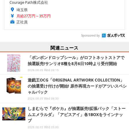
Courage Path株式会社
埼玉県
月給27万円～35万円
正社員
Sponsored by
関連ニュース
「ボンボンドロップシール」がロフトネットストアで
抽選販売!サンリオ8種を8月6日10時より受付開始
2026.08.05 Wed 09:15
遊戯王OCG「ORIGINAL ARTWORK COLLECTION」
の抽選受け付けが開始! 原作再現カードがアツいスペシ
ャルパック
2026.08.05 Wed 08:30
しまむらで『ポケカ』が抽選販売!拡張パック「ストー
ムエメラルダ」「アビスアイ」各1BOXをラインナッ
プ
2026.08.05 Wed 05:00