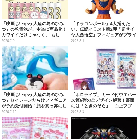
「映画ちいかわ 人魚の島のひみ
「ドラゴンボール」4人揃えた
つ」の乾電池が、本当に商品化！
い、伝説イラスト第2弾「超サイ
カワイイだけじゃなく、“もし
ヤ人孫悟空」フィギュアがプライ
も”におススメな長持ち「エボル
ズ展開！ビッグサイズの「筋斗
2026.7.9
2026.8.4
タ」クラス
雲」エアぐるみも
「映画ちいかわ 人魚の島のひみ
「ホロライブ」カード付ウエハー
つ」セイレーンだらけフィギュア
ス第6弾の全デザイン解禁！裏面
が予約受付開始！顔を真っ赤にし
には「ときのそら」「白上フブ
て口を塞ぐ姿など全6種
キ」ら30名の手書きメッセージ入
2026.7.10
2026.8.3
り