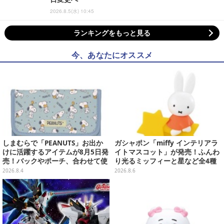
2026.8.5(水) 10:45
ランキングをもっと見る
今、あなたにオススメ
しまむらで「PEANUTS」お出か
ガシャポン「miffy インテリアラ
けに活躍するアイテムが8月5日発
イトマスコット」が発売！ふんわ
売！バックやポーチ、合わせて使
り光るミッフィーと星など全4種
いたいリール付きカラビナなど
ラインナップ
2026.8.4
2026.8.6