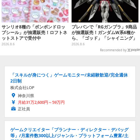
サンリオ8種の「ボンボンドロッ
プレバンで「RGガンプラ」9商品
プシール」が抽選販売！ロフトネ
が抽選販売！ガンダムW系6種か
ットストアで受付中
ら、「ゴッド」「シャイニング」
まで
2026.8.6
2026.8.6
Recommended by
「スキルが身につく」ゲームモニター/未経験歓迎/完全週休
2日制
株式会社LOP
神奈川県
月給31万2,600円～59万円
正社員
ゲームクリエイター「プランナー・ディレクター・デバッグ
等」/月案件数300以上/ジャンル・プラットフォーム豊富/土