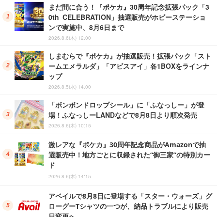
まだ間に合う！『ポケカ』30周年記念拡張パック「3
0th CELEBRATION」抽選販売がホビーステーショ
ンで実施中、8月6日まで
2026.8.6(木) 12:00
しまむらで『ポケカ』が抽選販売！拡張パック「スト
ームエメラルダ」「アビスアイ」各1BOXをラインナ
ップ
2026.8.5(水) 14:00
「ボンボンドロップシール」に「ふなっしー」が登
場！ふなっしーLANDなどで8月8日より順次発売
2026.8.6(木) 10:15
激レアな『ポケカ』30周年記念商品がAmazonで抽
選販売中！地方ごとに収録された“御三家”の特別カー
ド
2026.8.6(木) 14:15
アベイルで8月8日に登場する「スター・ウォーズ」グ
ローグーTシャツの一つが、納品トラブルにより販売
日変更へ