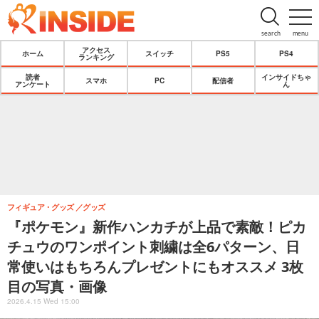
search
menu
アクセス
ホーム
スイッチ
PS5
PS4
ランキング
読者
インサイドちゃ
スマホ
PC
配信者
アンケート
ん
フィギュア・グッズ
グッズ
『ポケモン』新作ハンカチが上品で素敵！ピカ
チュウのワンポイント刺繍は全6パターン、日
常使いはもちろんプレゼントにもオススメ 3枚
目の写真・画像
2026.4.15 Wed 15:00