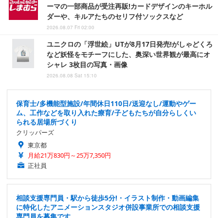
ーマの一部商品が受注再販!カードデザインのキーホル
ダーや、キルアたちのセリフ付ソックスなど
2026.08.07 Fri 02:00
ユニクロの「浮世絵」UTが8月17日発売!がしゃどくろ
など妖怪をモチーフにした、奥深い世界観が最高にオ
シャレ 3枚目の写真・画像
2026.08.08 Sat 15:10
保育士/多機能型施設/年間休日110日/送迎なし/運動やゲー
ム、工作などを取り入れた療育/子どもたちが自分らしくい
られる居場所づくり
クリッパーズ
東京都
月給21万830円～25万7,350円
正社員
相談支援専門員・駅から徒歩5分!・イラスト制作・動画編集
に特化したアニメーションスタジオ併設事業所での相談支援
専門員を募集です