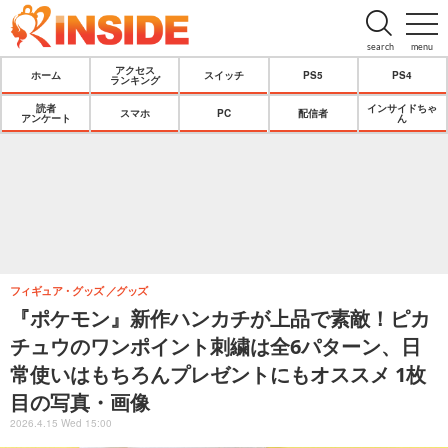
search
menu
アクセス
ホーム
スイッチ
PS5
PS4
ランキング
読者
インサイドちゃ
スマホ
PC
配信者
アンケート
ん
フィギュア・グッズ
グッズ
『ポケモン』新作ハンカチが上品で素敵！ピカ
チュウのワンポイント刺繍は全6パターン、日
常使いはもちろんプレゼントにもオススメ 1枚
目の写真・画像
2026.4.15 Wed 15:00