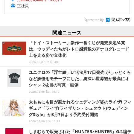
正社員
Sponsored by
関連ニュース
「トイ・ストーリー」新作一番くじが発売決定!A賞
は、ウッディたちがレトロ感満載のアナログレコード
上を走る姿で立体化
2026.08.07 Fri 03:40
ユニクロの「浮世絵」UTが8月17日発売!がしゃどくろ
など妖怪をモチーフにした、奥深い世界観が最高にオ
シャレ 2枚目の写真・画像
2026.08.08 Sat 15:10
太ももにも目が惹かれるウェディング姿のライザ! フィ
ギュア「ライザ(ライザリン・シュタウト)ウェディン
グStyle」が8月7日より予約受付開始
2026.08.06 Thu 10:15
しまむらで販売された「HUNTER×HUNTER」G.I.編テ