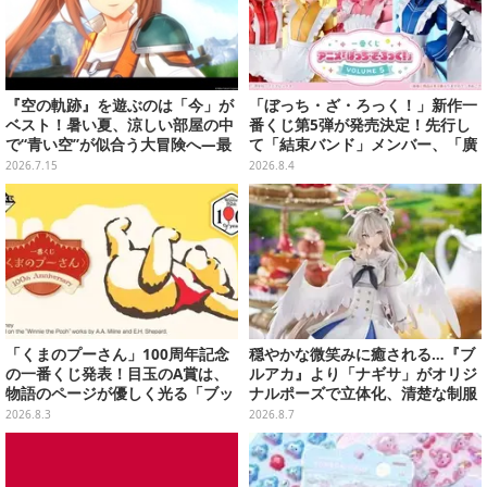
『空の軌跡』を遊ぶのは「今」が
「ぼっち・ざ・ろっく！」新作一
ベスト！暑い夏、涼しい部屋の中
番くじ第5弾が発売決定！先行し
で“青い空”が似合う大冒険へ―最
て「結束バンド」メンバー、「廣
安値でセール中の『the 1st』か
井きくり」のメイド衣装フィギュ
2026.7.15
2026.8.4
ら新作『空の軌跡 the 2nd』まで
アを公開
駆け抜けよう
「くまのプーさん」100周年記念
穏やかな微笑みに癒される…『ブ
の一番くじ発表！目玉のA賞は、
ルアカ』より「ナギサ」がオリジ
物語のページが優しく光る「ブッ
ナルポーズで立体化、清楚な制服
クシェイプドライト」
は白の彩色にこだわり
2026.8.3
2026.8.7