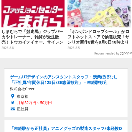
しまむらで「競走馬」ジップパー
「ボンボンドロップシール」がロ
カやトレーナー、雑貨が受注販
フトネットストアで抽選販売！サ
売！トウカイテイオー、サイレン
ンリオ新作8種を8月6日10時より
ススズカなど名馬をデザイン
受付開始
2026.8.8
2026.8.5
Recommended by
ゲームUIデザインのアシスタントスタッフ・残業ほぼなし
「正社員/年間休日125日/SE志望歓迎」・未経験歓迎
株式会社Creer
東京都
月給32万円～50万円
正社員
「未経験から正社員」アニメグッズの製造スタッフ/未経験O