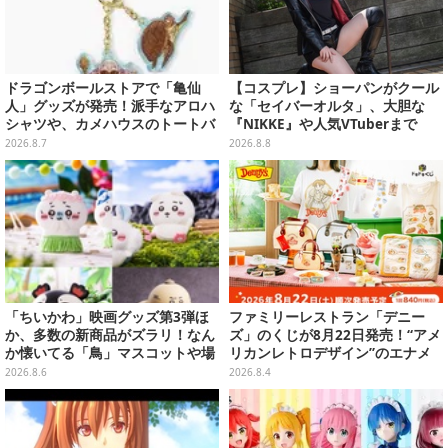
ドラゴンボールストアで「亀仙
【コスプレ】ショーパンがクール
人」グッズが発売！派手なアロハ
な「セイバーオルタ」、大胆な
シャツや、カメハウスのトートバ
『NIKKE』や人気VTuberまで
ッグなど夏らしいアイテムがズラ
「アコスタ池袋」美女レイヤーま
2026.8.7
2026.8.8
リ
とめ
「ちいかわ」映画グッズ第3弾ほ
ファミリーレストラン「デニー
か、多数の新商品がズラリ！なん
ズ」のくじが8月22日発売！“アメ
か懐いてる「鳥」マスコットや場
リカンレトロデザイン”のエナメ
面写アイテムなど必見のラインナ
ルバッグやTシャツなど、日常使
2026.8.6
2026.8.4
ップ
いできるグッズを用意