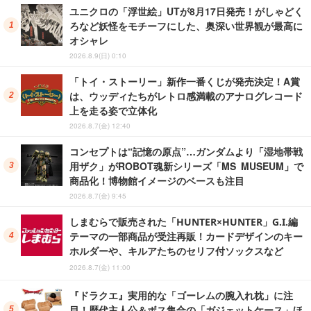
ユニクロの「浮世絵」UTが8月17日発売！がしゃどく
ろなど妖怪をモチーフにした、奥深い世界観が最高に
オシャレ
2026.8.9(日) 0:10
「トイ・ストーリー」新作一番くじが発売決定！A賞
は、ウッディたちがレトロ感満載のアナログレコード
上を走る姿で立体化
2026.8.7(金) 12:40
コンセプトは“記憶の原点”…ガンダムより「湿地帯戦
用ザク」がROBOT魂新シリーズ「MS MUSEUM」で
商品化！博物館イメージのベースも注目
2026.8.7(金) 9:45
しまむらで販売された「HUNTER×HUNTER」G.I.編
テーマの一部商品が受注再販！カードデザインのキー
ホルダーや、キルアたちのセリフ付ソックスなど
2026.8.7(金) 11:00
『ドラクエ』実用的な「ゴーレムの腕入れ枕」に注
目！歴代主人公＆ボス集合の「ガジェットケース」ほ