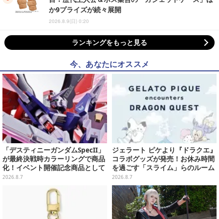
か9プライズが続々展開
2026.8.9(日) 0:20
ランキングをもっと見る
今、あなたにオススメ
「デスティニーガンダムSpecII」
ジェラート ピケより『ドラクエ』
が最終決戦時カラーリングで商品
コラボグッズが発売！お休み時間
化！イベント開催記念商品として
を過ごす「スライム」らのルーム
METAL ROBOT魂に新登場
ウェア、雑貨など多数ラインナッ
2026.8.7
2026.8.7
プ