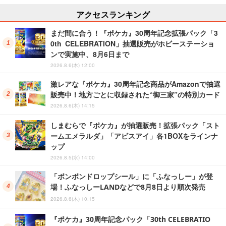
アクセスランキング
まだ間に合う！『ポケカ』30周年記念拡張パック「3
0th CELEBRATION」抽選販売がホビーステーショ
ンで実施中、8月6日まで
2026.8.6(木) 12:00
激レアな『ポケカ』30周年記念商品がAmazonで抽選
販売中！地方ごとに収録された“御三家”の特別カード
2026.8.6(木) 14:15
しまむらで『ポケカ』が抽選販売！拡張パック「スト
ームエメラルダ」「アビスアイ」各1BOXをラインナ
ップ
2026.8.5(水) 14:00
「ボンボンドロップシール」に「ふなっしー」が登
場！ふなっしーLANDなどで8月8日より順次発売
2026.8.6(木) 10:15
『ポケカ』30周年記念パック「30th CELEBRATIO