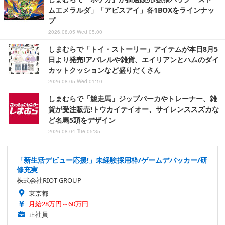
ムエメラルダ」「アビスアイ」各1BOXをラインナッ
プ
2026.08.05 Wed 05:00
しまむらで「トイ・ストーリー」アイテムが本日8月5
日より発売!アパレルや雑貨、エイリアンとハムのダイ
カットクッションなど盛りだくさん
2026.08.05 Wed 01:10
しまむらで「競走馬」ジップパーカやトレーナー、雑
貨が受注販売!トウカイテイオー、サイレンススズカな
ど名馬5頭をデザイン
2026.08.04 Tue 05:35
「新生活デビュー応援!」未経験採用枠/ゲームデバッカー/研
修充実
株式会社RIOT GROUP
東京都
月給28万円～60万円
正社員