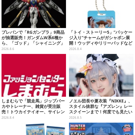
プレバンで「RGガンプラ」9商品
「トイ・ストーリー5」“パッケー
が抽選販売！ガンダムW系6種か
ジ入り”チャームがガシャポン展
ら、「ゴッド」「シャイニング」
開！ウッディやリリーパッドなど
まで
全5種、裏面はキャラクターごと
2026.8.6
2026.8.4
に異なるデザイン
しまむらで「競走馬」ジップパー
ノエル団長や夏衣装『NIKKE』、
カやトレーナー、雑貨が受注販
スタイル抜群な『アズレン』レー
売！トウカイテイオー、サイレン
スクイーンまで！何度でも見たい
ススズカなど名馬5頭をデザイン
「コミケ106」美女レイヤー【プ
2026.8.4
2026.8.5
レイバック】