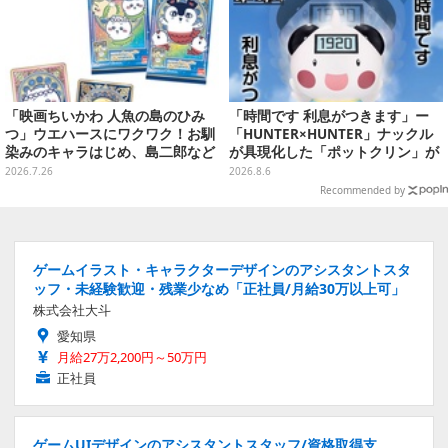
「映画ちいかわ 人魚の島のひみ
「時間です 利息がつきます」ー
つ」ウエハースにワクワク！お馴
「HUNTER×HUNTER」ナックル
染みのキャラはじめ、島二郎など
が具現化した「ポットクリン」が
セイレーン編カード全22種
貯金箱としてプライズ展開
2026.7.26
2026.8.6
Recommended by
ゲームイラスト・キャラクターデザインのアシスタントスタ
ッフ・未経験歓迎・残業少なめ「正社員/月給30万以上可」
株式会社大斗
愛知県
月給27万2,200円～50万円
正社員
ゲームUIデザインのアシスタントスタッフ/資格取得支