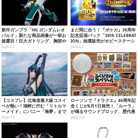
新作ガンプラ「HG ガンダムレオ
まだ間に合う！『ポケカ』30周年
パルド」新たな商品画像が一挙お
記念拡張パック「30th CELEBRAT
披露目！巨大ガトリング、胸部や
ION」抽選販売がホビーステーシ
肩武装のハッチ展開までたっぷり
ョンで実施中、8月6日まで
2026.8.3
2026.8.6
11枚
【コスプレ】北海道最大級コスイ
ローソンで『ドラクエ』40周年記
ベが熱い！湖畔に佇む「リトルマ
念くじが8月1日発売！「ルーラ」
ーメイド」にバニー「海夢」まで
が鳴るサウンドブロック、歴代勇
珠玉の美麗レイヤー12選【写真50
者＆スライムのフィギュアなど、
2026.7.7
2026.7.21
枚】
シリーズを振り返る景品盛りだく
さん