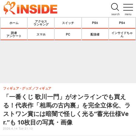
search
menu
アクセス
ホーム
スイッチ
PS5
PS4
ランキング
読者
インサイドちゃ
スマホ
PC
配信者
アンケート
ん
フィギュア・グッズ
フィギュア
「一番くじ 歌川一門」がオンラインでも買え
る！代表作「相馬の古内裏」を完全立体化、ラ
ストワン賞には暗闇で怪しく光る“蓄光仕様Ve
r.”も 10枚目の写真・画像
2026.4.14 Tue 21:10