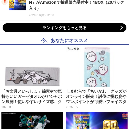
N」がAmazonで抽選販売受付中！1BOX（20パック
入り）
2026.8.6(木) 12:30
ランキングをもっと見る
今、あなたにオススメ
「お文具といっしょ」綿素材で気
しまむらで「ちいかわ」グッズが
持ちいいガーゼタオルがガシャポ
オンライン販売！討伐に挑む姿や
ン展開！使いやすいサイズ感、ク
ワンポイントが可愛いフェイスタ
ールな和柄や可愛らしいお寿司な
オル、バスマットなど全14種
2026.8.5
2026.8.5
ど全4種