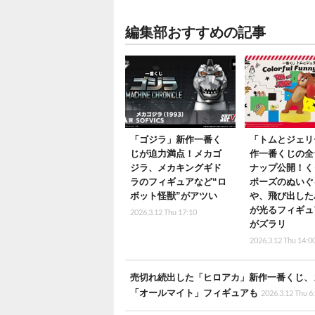
編集部おすすめの記事
「ゴジラ」新作一番く
「トムとジェリ
じが迫力満点！メカゴ
作一番くじの全
ジラ、メカキングギド
ナップ公開！く
ラのフィギュアなど“ロ
ポーズのぬいぐ
ボット怪獣”がアツい
や、飛び出した
が光るフィギュ
2026.3.12 Thu 17:10
がズラリ
2026.3.12 Thu 14:0
売切れ続出した「ヒロアカ」新作一番くじ、
「オールマイト」フィギュアも
2026.3.12 Thu 6