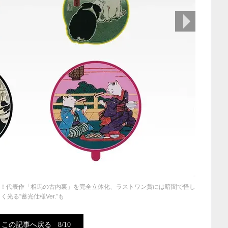
次の画像
る！代表作「相馬の古内裏」を完全立体化、ラストワン賞には暗闇で怪し
く光る“蓄光仕様Ver.”も
この記事へ戻る
8/10