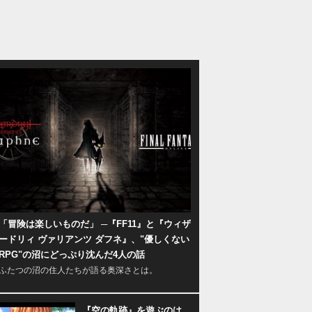
「冒険は楽しいものだ」 ─『FF11』と『ウィザ
ードリィ ヴァリアンツ ダフネ』、"優しくない
RPG"の沼にどっぷり沈んだ4人の話
ふたつの沼の住人たちが語る奥深さとは。
『空の軌跡』を遊ぶのは