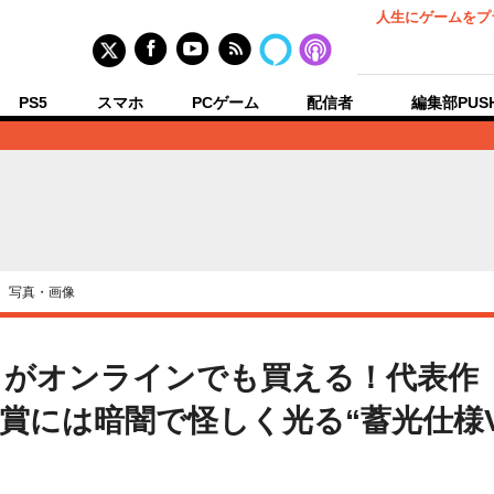
人生にゲームをプ
PS5
スマホ
PCゲーム
配信者
編集部PUS
›
写真・画像
」がオンラインでも買える！代表作
には暗闇で怪しく光る“蓄光仕様Ver