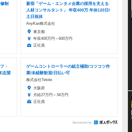
研修制
新宿「ゲーム・エンタメ企業の採用を支える
人材コンサルタント」 年収400万 年休120日/
土日祝休
AnyKan株式会社
東京都
年収400万円～600万円
正社員
ッフ・
ゲームコントローラーの組立補助/コツコツ作
E志望
業/未経験歓迎/日払い可
株式会社Tetote
大阪府
月給27万円～34万円
正社員
Sponsored by