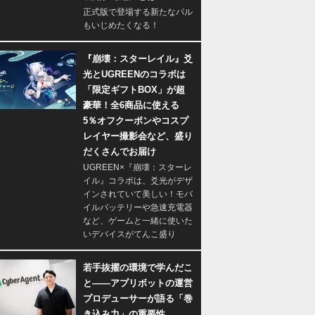
正式版で登場する新たなパル
もいじめたくなる！
『崩壊：スターレイル』爻
光とUGREENのコラボは
「限定ギフトBOX」が超
豪華！全6商品に使える
5％オフクーポンやコスプ
レイヤー撮影会など、盛り
だくさんでお届け
UGREEN×『崩壊：スターレ
イル』コラボは、爻光がデザ
インされていて美しい！モバ
イルバッテリーや急速充電器
など、ゲームと一緒に使いた
いデバイスがてんこ盛り
若手抜擢の環境で学んだこ
と――アプリボットの運営
プロデューサーが語る「巻
き込み力」の重要性