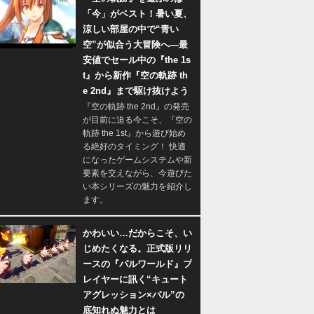
「今」がベスト！暑い夏、
涼しい部屋の中で“青い
空”が似合う大冒険へ―最
安値でセール中の『the 1s
t』から新作『空の軌跡 th
e 2nd』まで駆け抜けよう
『空の軌跡 the 2nd』の発売
が目前に迫る今こそ、『空の
軌跡 the 1st』から遊び始め
る絶好のタイミング！ 快適
になったゲームシステムや新
要素を交えながら、今遊びた
い本シリーズの魅力を紹介し
ます。
かわいい…だからこそ、い
じめたくなる。正式版リリ
ースの『パルワールド』プ
レイヤーに訊く“キュート
アグレッション×パル”の
底知れぬ魅力とは