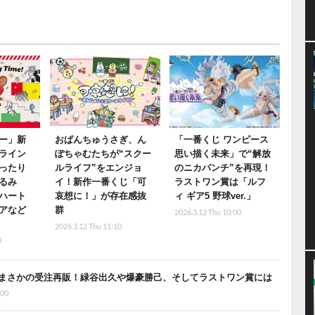
ー」新
おぱんちゅうさぎ、ん
「一番くじ ワンピース
ライン
ぽちゃむたちが“スクー
思い描く未来」で“解放
ったり
ルライフ”をエンジョ
のニカパンチ”を再現！
るみ
イ！新作一番くじ「可
ラストワン賞は「ルフ
ハート
哀想に！」が存在感抜
ィ ギア5 野球ver.」
アなど
群
2026.3.12 Thu 10:00
2026.3.12 Thu 11:10
0
まさかの受注再販！緑谷出久や爆豪勝己、そしてラストワン賞には
:00