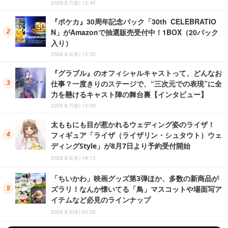
2026.8.7(金) 12:40
『ポケカ』30周年記念パック「30th CELEBRATIO
N」がAmazonで抽選販売受付中！1BOX（20パック
入り）
2026.8.6(木) 12:30
『グラブル』のオフィシャルキャストって、どんなお
仕事？一度きりのステージで、“三次元での表現”に全
力を懸けるキャスト陣の舞台裏【インタビュー】
2026.8.7(金) 12:00
太ももにも目が惹かれるウェディング姿のライザ！
フィギュア「ライザ（ライザリン・シュタウト）ウェ
ディングStyle」が8月7日より予約受付開始
2026.8.6(木) 19:15
「ちいかわ」映画グッズ第3弾ほか、多数の新商品が
ズラリ！なんか懐いてる「鳥」マスコットや場面写ア
イテムなど必見のラインナップ
2026.8.6(木) 20:25