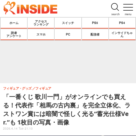
search
menu
アクセス
ホーム
スイッチ
PS5
PS4
ランキング
読者
インサイドちゃ
スマホ
PC
配信者
アンケート
ん
フィギュア・グッズ
フィギュア
「一番くじ 歌川一門」がオンラインでも買え
る！代表作「相馬の古内裏」を完全立体化、ラ
ストワン賞には暗闇で怪しく光る“蓄光仕様Ve
r.”も 1枚目の写真・画像
2026.4.14 Tue 21:10