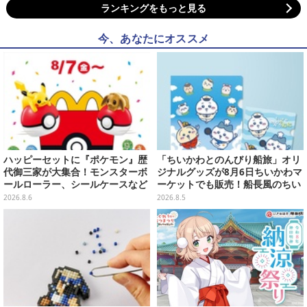
ランキングをもっと見る
今、あなたにオススメ
ハッピーセットに『ポケモン』歴
「ちいかわとのんびり船旅」オリ
代御三家が大集合！モンスターボ
ジナルグッズが8月6日ちいかわマ
ールローラー、シールケースなど
ーケットでも販売！船長風のちい
全12種
かわやセイレーンたちをデザイン
2026.8.6
2026.8.5
した4商品