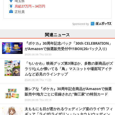
埼玉県
月給27万円～34万円
正社員
Sponsored by
関連ニュース
『ポケカ』30周年記念パック「30th CELEBRATION」
がAmazonで抽選販売受付中!1BOX(20パック入り)
2026.08.06 Thu 03:30
「ちいかわ」映画グッズ第3弾ほか、多数の新商品がズ
ラリ!なんか懐いてる「鳥」マスコットや場面写アイテ
ムなど必見のラインナップ
2026.08.06 Thu 11:25
激レアな『ポケカ』30周年記念商品がAmazonで抽選
販売中!地方ごとに収録された“御三家”の特別カード
2026.08.06 Thu 05:15
太ももにも目が惹かれるウェディング姿のライザ! フィ
ギュア「ライザ(ライザリン・シュタウト)ウェディン