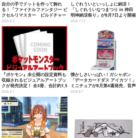
自分の手でドットを作って飾れ
しぐれういといっしょに納涼！
る！「ファイナルファンタジー ピ
「しぐれういなつまつり in 神田
クセルリマスター ビルドチャー
明神納涼祭り」が8月7日より開催
ムコレクション Vol.3」が予約
決定
2026.8.5
2026.7.13
開始
『ポケモン』未公開の設定資料も
懐かしさいっぱい！ガシャポン
収録されるビジュアルアートブッ
「データカードダス アイカツ！」
クが発売決定！ 全3冊、合計約1,5
ミニチュアが8月第4週発売、音声
00ページの大ボリュームでシリー
が流れる特別仕様も当たる
2026.8.7
2026.8.7
ズ30年を振り返る