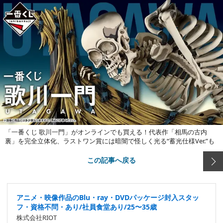
「一番くじ 歌川一門」がオンラインでも買える！代表作「相馬の古内
裏」を完全立体化、ラストワン賞には暗闇で怪しく光る“蓄光仕様Ver.”も
この記事へ戻る
アニメ・映像作品のBlu・ray・DVDパッケージ封入スタッ
フ・資格不問・あり/社員食堂あり/25〜35歳
株式会社RIOT