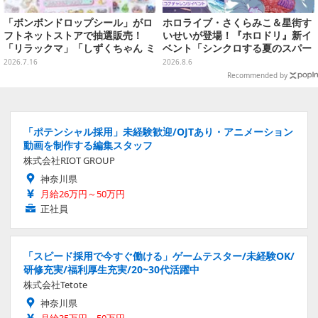
「ボンボンドロップシール」がロ
ホロライブ・さくらみこ＆星街す
フトネットストアで抽選販売！
いせいが登場！『ホロドリ』新イ
「リラックマ」「しずくちゃん ミ
ベント「シンクロする夏のスパー
ニ」など全12種をラインナップ
クル」開催決定ーmiCometのイ
2026.7.16
2026.8.6
ベントメモリーや楽曲などが新た
Recommended by
に追加へ
「ポテンシャル採用」未経験歓迎/OJTあり・アニメーション
動画を制作する編集スタッフ
株式会社RIOT GROUP
神奈川県
月給26万円～50万円
正社員
「スピード採用で今すぐ働ける」ゲームテスター/未経験OK/
研修充実/福利厚生充実/20~30代活躍中
株式会社Tetote
神奈川県
月給35万円～50万円