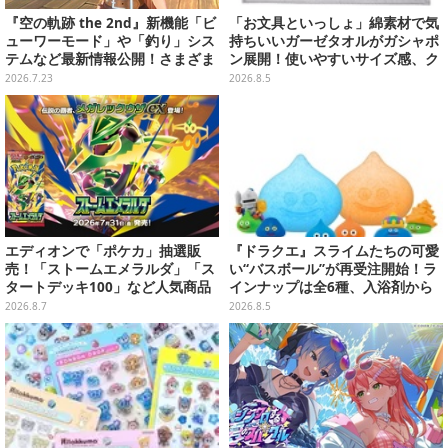
『空の軌跡 the 2nd』新機能「ビ
「お文具といっしょ」綿素材で気
ューワーモード」や「釣り」シス
持ちいいガーゼタオルがガシャポ
テムなど最新情報公開！さまざま
ン展開！使いやすいサイズ感、ク
なシチュエーションで鑑賞＆撮影
ールな和柄や可愛らしいお寿司な
2026.7.23
2026.8.5
可能
ど全4種
エディオンで「ポケカ」抽選販
『ドラクエ』スライムたちの可愛
売！「ストームエメラルダ」「ス
い“バスボール”が再受注開始！ラ
タートデッキ100」など人気商品
インナップは全6種、入浴剤から
が対象
モンスターのフィギュアが出てく
2026.8.7
2026.8.5
る