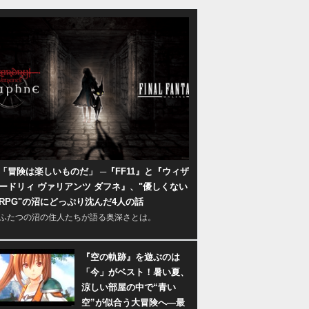
「冒険は楽しいものだ」 ─『FF11』と『ウィザ
ードリィ ヴァリアンツ ダフネ』、"優しくない
RPG"の沼にどっぷり沈んだ4人の話
ふたつの沼の住人たちが語る奥深さとは。
『空の軌跡』を遊ぶのは
「今」がベスト！暑い夏、
涼しい部屋の中で“青い
空”が似合う大冒険へ―最