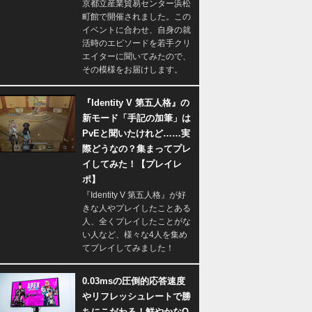
京都立産業貿易センター浜松
町館で開催されました。この
イベントに合わせ、自身の就
活時のエピソードを若手クリ
エイターに聞いてみたので、
その模様をお届けします。
『Identity V 第五人格』の
新モード「手記の加筆」は
PvEと聞いたけれど……実
際どうなの？集まってプレ
イしてみた！【プレイレ
ポ】
『Identity V 第五人格』が好
きな人やプレイしたことある
人、全くプレイしたことがな
い人など、様々な4人を集め
てプレイしてみました！
0.03msの圧倒的応答速度
やリフレッシュレートで勝
ちにこだわる！鮮やかなQ