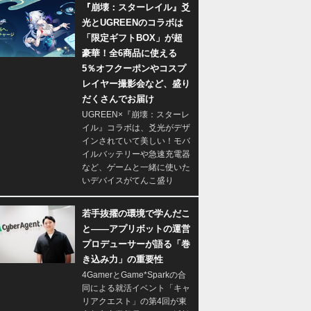
『崩壊：スターレイル』爻
光とUGREENのコラボは
「限定ギフトBOX」が超
豪華！全6商品に使える
5％オフクーポンやコスプ
レイヤー撮影会など、盛り
だくさんでお届け
UGREEN×『崩壊：スターレ
イル』コラボは、爻光がデザ
インされていて美しい！モバ
イルバッテリーや急速充電器
など、ゲームと一緒に使いた
いデバイスがてんこ盛り
若手抜擢の環境で学んだこ
と――アプリボットの運営
プロデューサーが語る「巻
き込み力」の重要性
4GamerとGame*Sparkの合
同による就活イベント「キャ
リアクエスト」の第4回が東