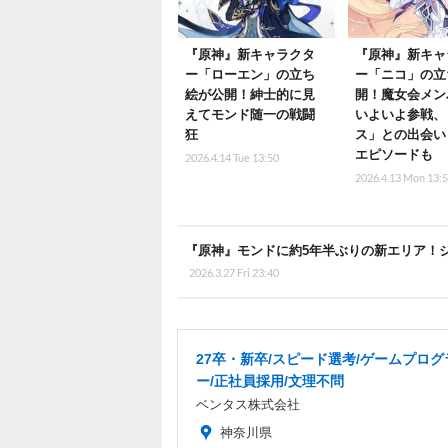
『原神』新キャラクタ
『原神』新キャ
ー「ローエン」の立ち
ー「ニコ」の立
絵が公開！紳士的に見
開！魔女会メン
えてモンド随一の戦闘
いよいよ参戦、
狂
ス」との出会い
エピソードも
2026.4.14 Tue 13:50
2026.4.13 Mon 13:
『原神』モンドに約5年半ぶりの新エリア！
2026.3.27 Fri 23:40
27卒・新卒/スピード選考/ゲームプログ
ー/正社員採用/文理不問
ベンタス株式会社
神奈川県