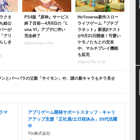
ラクタ
PS4版『原神』サービス
HoYoverse新作スロー
ち絵公
終了目前―4月8日の「L
ライフゲーム『プチプ
バーが
una VI」アプデに伴い
ラネット』新規βテスト
「アリ
完全終了
が4月21日開催！可愛い
らしき
ケモノたちとの交友
2026.4.6 Mon 13:45
や、マルチプレイ機能
も拡充
50
2026.4.2 Thu 11:50
ジンとバーバラの父親「サイモン」や、謎の新キャラもチラ見せ
ラマ
アプリゲーム開発サポートスタッフ・キャリ
アアップ支援「正社員/土日祝休み」20代活躍
中
Yts株式会社