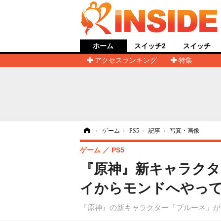
ホーム
スイッチ2
スイッチ
アクセスランキング
特集
ホーム
›
ゲーム
›
PS5
›
記事
›
写真・画像
ゲーム
PS5
『原神』新キャラクタ
イからモンドへやって
『原神』の新キャラクター「プルーネ」が公