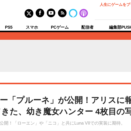
人生にゲームをプ
PS5
スマホ
PCゲーム
配信者
編集部PUS
ー「プルーネ」が公開！アリスに
きた、幼き魔女ハンター 4枚目の
開！「ローエン」や「ニコ」と共にLuna VIIでの実装に期待。