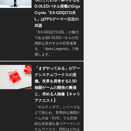
D-OLEDパネル搭載のGiga
Crysta「EX-GDQ271UE
L」はFPSゲーマー注目の
武器
「EX-GDQ271UEL」の魅力
であるQD-OLEDパネルの圧
倒的な見やすさや応答速度
を、『Apex Legends』で体
感します。
「まずやってみる」がアー
クシステムワークスの流
儀。世界を席巻する2.5D
格闘ゲームの開発の裏側
と、求める人物像【キャリ
アクエスト】
『ギルティギア』シリーズな
どで知られ、世界的な格闘ゲ
ーム大会「EVO」でも圧倒
的な存在感を放つアークシス
テムワークス。同社はどのよ