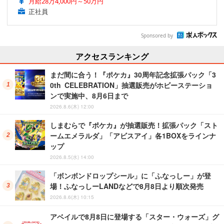
月給28万4,000円～50万円
正社員
Sponsored by
アクセスランキング
まだ間に合う！『ポケカ』30周年記念拡張パック「3
0th CELEBRATION」抽選販売がホビーステーショ
ンで実施中、8月6日まで
2026.8.6(木) 12:00
しまむらで『ポケカ』が抽選販売！拡張パック「スト
ームエメラルダ」「アビスアイ」各1BOXをラインナ
ップ
2026.8.5(水) 14:00
「ボンボンドロップシール」に「ふなっしー」が登
場！ふなっしーLANDなどで8月8日より順次発売
2026.8.6(木) 10:15
アベイルで8月8日に登場する「スター・ウォーズ」グ