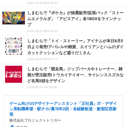
2026.08.05 Wed 08:30
しまむらで『ポケカ』が抽選販売!拡張パック「ストー
ムエメラルダ」「アビスアイ」各1BOXをラインナッ
プ
2026.08.05 Wed 05:00
しまむらで「トイ・ストーリー」アイテムが本日8月5
日より発売!アパレルや雑貨、エイリアンとハムのダイ
カットクッションなど盛りだくさん
2026.08.05 Wed 01:10
しまむらで「競走馬」ジップパーカやトレーナー、雑
貨が受注販売!トウカイテイオー、サイレンススズカな
ど名馬5頭をデザイン
2026.08.04 Tue 05:35
ゲーム向けUIデザイナーアシスタント「正社員」IT・デザイ
ン系転職希望・駅チカ/賞与年2回・未経験歓迎・新宿区西新
宿
株式会社プロジェクトトリガー