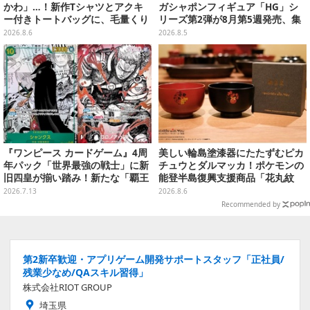
かわ」…！新作Tシャツとアクキ
ガシャポンフィギュア「HG」シ
ー付きトートバッグに、毛量くり
リーズ第2弾が8月第5週発売、集
まんじゅうなど全6アイテム
めて並べたくなるクオリティ
2026.8.6
2026.8.5
『ワンピース カードゲーム』4周
美しい輪島塗漆器にたたずむピカ
年パック「世界最強の戦士」に新
チュウとダルマッカ！ポケモンの
旧四皇が揃い踏み！新たな「覇王
能登半島復興支援商品「花丸紋
色SP」のゾロ、ヤマトなど28枚も
椀」が8月8日発売
2026.7.13
2026.8.6
の新カード一挙公開
Recommended by
第2新卒歓迎・アプリゲーム開発サポートスタッフ「正社員/
残業少なめ/QAスキル習得」
株式会社RIOT GROUP
埼玉県