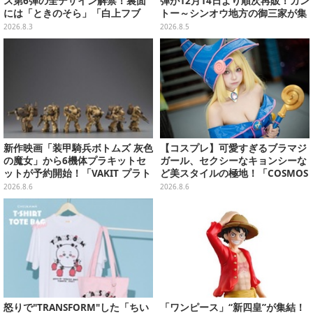
ス第6弾の全デザイン解禁！裏面
弾が12月14日より順次再販！カン
には「ときのそら」「白上フブ
トー～シンオウ地方の御三家が集
キ」ら30名の手書きメッセージ入
まった時計、ぬいぐるみなど記念
2026.8.3
2026.8.5
り
グッズ盛りだくさん
新作映画「装甲騎兵ボトムズ 灰色
【コスプレ】可愛すぎるブラマジ
の魔女」から6機体プラキットセ
ガール、セクシーなキョンシーな
ットが予約開始！「VAKIT プラト
ど美スタイルの極地！「COSMOS
ーン」第1弾、各部関節可動仕様
創作攝影展」台湾美女レイヤーま
2026.8.6
2026.8.6
とめ【写真26枚】
怒りで"TRANSFORM"した「ちい
「ワンピース」“新四皇”が集結！