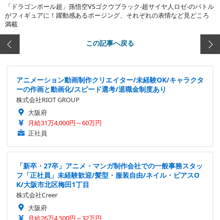
「ドラゴンボール超」孫悟空VSゴクウブラック-超サイヤ人ロゼ-のバトル
がフィギュアに！躍動感あるポージング、それぞれの表情など見どころ
満載
この記事へ戻る
アニメーション動画制作クリエイター/未経験OK/キャラクタ
ーの作画と動画化/スピード選考/退職金制度あり
株式会社RIOT GROUP
大阪府
月給31万4,000円～60万円
正社員
「新卒・27卒」アニメ・マンガ制作会社での一般事務スタッ
フ「正社員」未経験歓迎/髪型・服装自由/ネイル・ピアスO
K/大阪市北区梅田1丁目
株式会社Creer
大阪府
月給26万4,500円～32万円