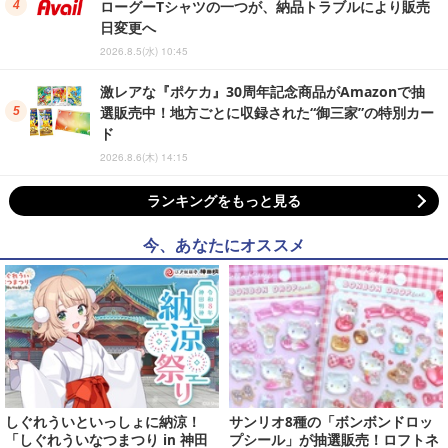
ローグーTシャツの一つが、納品トラブルにより販売
日変更へ
2026.8.5(水) 10:45
激レアな『ポケカ』30周年記念商品がAmazonで抽
選販売中！地方ごとに収録された“御三家”の特別カー
ド
2026.8.6(木) 14:15
ランキングをもっと見る
今、あなたにオススメ
しぐれういといっしょに納涼！
サンリオ8種の「ボンボンドロッ
「しぐれういなつまつり in 神田
プシール」が抽選販売！ロフトネ