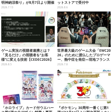
明神納涼祭り」が8月7日より開催
ットストアで受付中
決定
2026.7.13
2026.8.6
ゲーム実況の視聴者連携とは？
世界最大級のゲーム大会「EWC20
「見るだけ」の視聴者を"お客
26」のために渡仏したプロゲーマ
様"に変える技術【CEDEC2026】
ー、熱中症を発症―現地フランス
は記録的な熱波が続く
2026.8.5
2026.7.8
「ホロライブ」カード付ウエハー
『ポケモン』30周年一番くじ第1