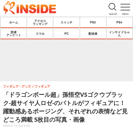
search
menu
アクセス
ホーム
スイッチ
PS5
PS4
ランキング
読者
インサイドちゃ
スマホ
PC
配信者
アンケート
ん
フィギュア・グッズ
フィギュア
「ドラゴンボール超」孫悟空VSゴクウブラッ
ク-超サイヤ人ロゼ-のバトルがフィギュアに！
躍動感あるポージング、それぞれの表情など見
どころ満載 5枚目の写真・画像
2026.4.14 Tue 6:00