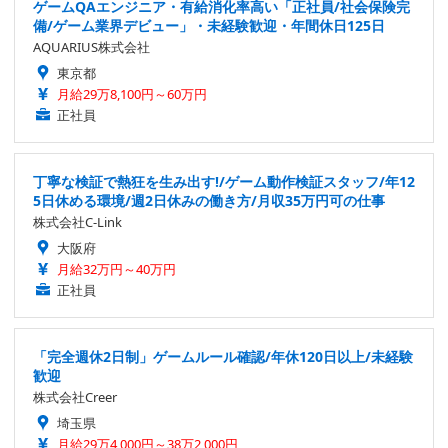
ゲームQAエンジニア・有給消化率高い「正社員/社会保険完
備/ゲーム業界デビュー」・未経験歓迎・年間休日125日
AQUARIUS株式会社
東京都
月給29万8,100円～60万円
正社員
丁寧な検証で熱狂を生み出す!/ゲーム動作検証スタッフ/年12
5日休める環境/週2日休みの働き方/月収35万円可の仕事
株式会社C-Link
大阪府
月給32万円～40万円
正社員
「完全週休2日制」ゲームルール確認/年休120日以上/未経験
歓迎
株式会社Creer
埼玉県
月給29万4,000円～38万2,000円