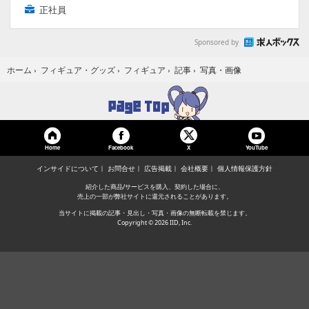
正社員
Sponsored by
写真・画像
ホーム
›
フィギュア・グッズ
›
フィギュア
›
記事
›
Home
Facebook
YouTube
X
インサイドについて
お問合せ
広告掲載
会社概要
個人情報保護方針
紹介した商品/サービスを購入、契約した場合に、
売上の一部が弊社サイトに還元されることがあります。
当サイトに掲載の記事・見出し・写真・画像の無断転載を禁じます。
Copyright © 2026 IID, Inc.