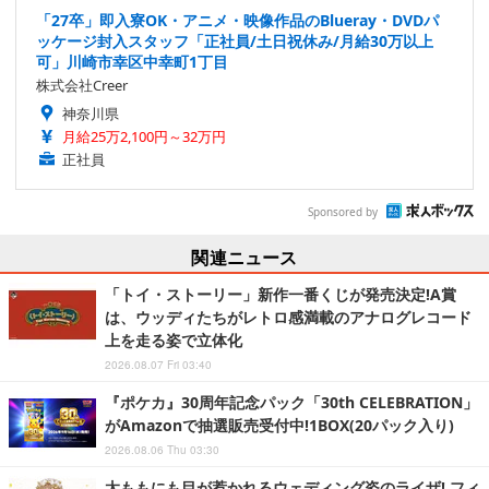
「27卒」即入寮OK・アニメ・映像作品のBlueray・DVDパ
ッケージ封入スタッフ「正社員/土日祝休み/月給30万以上
可」川崎市幸区中幸町1丁目
株式会社Creer
神奈川県
月給25万2,100円～32万円
正社員
Sponsored by
関連ニュース
「トイ・ストーリー」新作一番くじが発売決定!A賞
は、ウッディたちがレトロ感満載のアナログレコード
上を走る姿で立体化
2026.08.07 Fri 03:40
『ポケカ』30周年記念パック「30th CELEBRATION」
がAmazonで抽選販売受付中!1BOX(20パック入り)
2026.08.06 Thu 03:30
太ももにも目が惹かれるウェディング姿のライザ! フィ