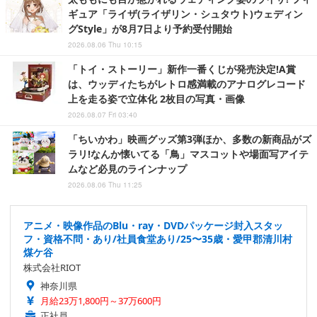
ギュア「ライザ(ライザリン・シュタウト)ウェディン
グStyle」が8月7日より予約受付開始
2026.08.06 Thu 10:15
「トイ・ストーリー」新作一番くじが発売決定!A賞
は、ウッディたちがレトロ感満載のアナログレコード
上を走る姿で立体化 2枚目の写真・画像
2026.08.07 Fri 03:40
「ちいかわ」映画グッズ第3弾ほか、多数の新商品がズ
ラリ!なんか懐いてる「鳥」マスコットや場面写アイテ
ムなど必見のラインナップ
2026.08.06 Thu 11:25
アニメ・映像作品のBlu・ray・DVDパッケージ封入スタッ
フ・資格不問・あり/社員食堂あり/25〜35歳・愛甲郡清川村
煤ケ谷
株式会社RIOT
神奈川県
月給23万1,800円～37万600円
正社員