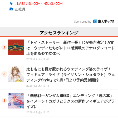
月給31万3,400円～45万3,400円
正社員
Sponsored by
アクセスランキング
「トイ・ストーリー」新作一番くじが発売決定！A賞
は、ウッディたちがレトロ感満載のアナログレコード
上を走る姿で立体化
2026.8.7(金) 12:40
太ももにも目が惹かれるウェディング姿のライザ！
フィギュア「ライザ（ライザリン・シュタウト）ウェ
ディングStyle」が8月7日より予約受付開始
2026.8.6(木) 19:15
「機動戦士ガンダムSEED」エンディング「暁の車」
をイメージ！カガリとラクスの新作フィギュアがプラ
イズに
2026.8.7(金) 16:20