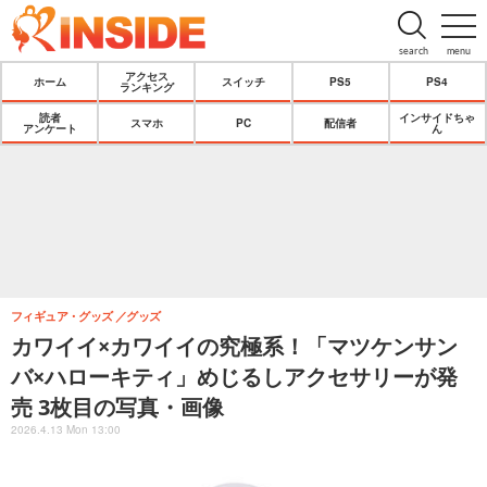
search
menu
アクセス
ホーム
スイッチ
PS5
PS4
ランキング
読者
インサイドちゃ
スマホ
PC
配信者
アンケート
ん
フィギュア・グッズ
グッズ
カワイイ×カワイイの究極系！「マツケンサン
バ×ハローキティ」めじるしアクセサリーが発
売 3枚目の写真・画像
2026.4.13 Mon 13:00