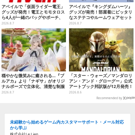
アベイルで「仮面ライダー電王」
アベイルで『キングダムハーツ』
グッズが発売！電王とモモタロス
グッズが発売！部屋着にピッタリ
ら4人が一緒のバッグやポーチ、
なステテコやルームウェアセット
収納ボックスも
2026.8.7
2026.8.7
穏やかな微笑みに癒される…『ブ
「スター・ウォーズ／マンダロリ
ルアカ』より「ナギサ」がオリジ
アン・アンド・グローグー」公式
ナルポーズで立体化、清楚な制服
アートブック邦訳版が12月発売！
は白の彩色にこだわり
映画のコンセプトアートやスケッ
2026.8.7
2026.8.6
チを掲載
Recommended by
未経験から始めるゲーム内カスタマーサポート・メール対応
から学ぶ
株式会社Le Lien