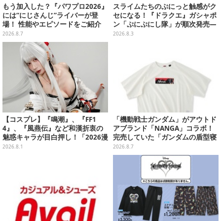
もう加入した？『パワプロ2026』
スライムたちのぷにっと触感がク
には“にじさんじ”ライバーが登
セになる！『ドラクエ』ガシャポ
場！ 性能やエピソードをご紹介
ン「ぷにぷにし隊」が順次発売―
全4種ではぐれメタルは固め
2026.8.7
2026.8.3
【コスプレ】『鳴潮』、『FF1
「機動戦士ガンダム」がアウトド
4』、『風燕伝』など和漢折衷の
アブランド「NANGA」コラボ！
魅惑キャラが目白押し！「2026漫
完売していた「ガンダムの盾型寝
画博覧会」美麗レイヤー13選【写
袋」も2次受注開始
2026.8.1
2026.8.7
真39枚】