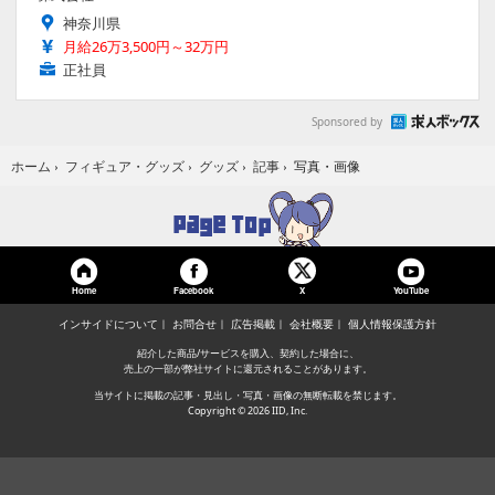
神奈川県
月給26万3,500円～32万円
正社員
Sponsored by
写真・画像
ホーム
›
フィギュア・グッズ
›
グッズ
›
記事
›
Home
Facebook
YouTube
X
インサイドについて
お問合せ
広告掲載
会社概要
個人情報保護方針
紹介した商品/サービスを購入、契約した場合に、
売上の一部が弊社サイトに還元されることがあります。
当サイトに掲載の記事・見出し・写真・画像の無断転載を禁じます。
Copyright © 2026 IID, Inc.