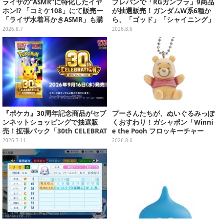
ライザの“ASMR”に特化したイヤ
プレバンで「RGガンプラ」9商品
ホン!? 「コミケ108」にて販売ー
が抽選販売！ガンダムW系6種か
「ライザ水着耳かきASMR」も購
ら、「ゴッド」「シャイニング」
入者特典で配布
まで
2026.8.7
2026.8.6
『ポケカ』30周年記念商品がセブ
プーさんたちが、ぬいぐるみっぽ
ンネットショッピングで抽選販
くおすわり！ガシャポン「Winni
売！拡張パック「30th CELEBRAT
e the Pooh フロッキーチャー
ION」と「エーフィ・ブラッキー
ム」ふわふわでどれも可愛い全4
2026.7.11
2026.8.6
セット」が対象
種