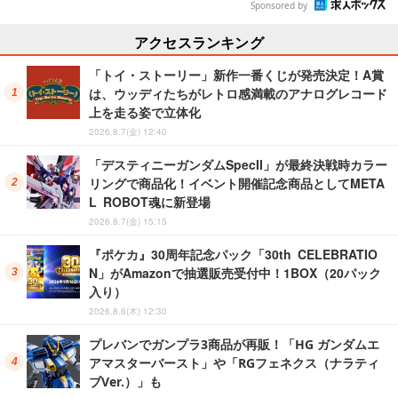
Sponsored by
アクセスランキング
「トイ・ストーリー」新作一番くじが発売決定！A賞
は、ウッディたちがレトロ感満載のアナログレコード
上を走る姿で立体化
2026.8.7(金) 12:40
「デスティニーガンダムSpecII」が最終決戦時カラー
リングで商品化！イベント開催記念商品としてMETA
L ROBOT魂に新登場
2026.8.7(金) 15:15
『ポケカ』30周年記念パック「30th CELEBRATIO
N」がAmazonで抽選販売受付中！1BOX（20パック
入り）
2026.8.6(木) 12:30
プレバンでガンプラ3商品が再販！「HG ガンダムエ
アマスターバースト」や「RGフェネクス（ナラティ
ブVer.）」も