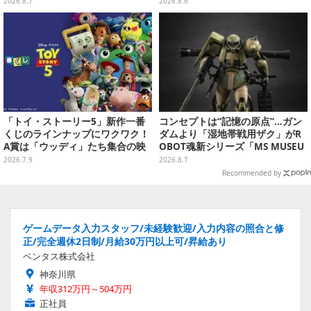
（ナラティブVer.）」も
クル」開催決定ーmiCometのイ
2026.8.7
2026.8.6
ベントメモリーや楽曲などが新た
に追加へ
「トイ・ストーリー5」新作一番
コンセプトは“記憶の原点”…ガン
くじのラインナップにワクワク！
ダムより「湿地帯戦用ザク」がR
A賞は「ウッディ」たち集合の映
OBOT魂新シリーズ「MS MUSEU
画記念フィギュア
M」で商品化！博物館イメージの
2026.7.9
2026.8.7
ベースも注目
Recommended by
ゲームデータ入力スタッフ/未経験歓迎/入力内容の照合と修
正/完全週休2日制/月給30万円以上可/昇給あり
ベンタス株式会社
神奈川県
年収312万円～504万円
正社員