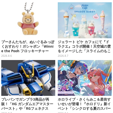
プーさんたちが、ぬいぐるみっぽ
ジェラート ピケ カフェにて『ド
くおすわり！ガシャポン「Winni
ラクエ』コラボ開催！天空城の雲
e the Pooh フロッキーチャー
をイメージした「スライムのもこ
ム」ふわふわでどれも可愛い全4
もこ天空クレープ」などを提供
2026.8.6
2026.8.7
種
プレバンでガンプラ3商品が再
ホロライブ・さくらみこ＆星街す
販！「HG ガンダムエアマスター
いせいが登場！『ホロドリ』新イ
バースト」や「RGフェネクス
ベント「シンクロする夏のスパー