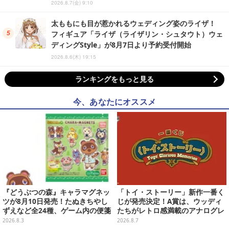
2026.8.7(金) 9:10
太ももにも目が惹かれるウェディング姿のライザ！
フィギュア「ライザ（ライザリン・シュタウト）ウェ
ディングStyle」が8月7日より予約受付開始
2026.8.6(木) 19:15
ランキングをもっと見る
今、あなたにオススメ
『どうぶつの森』キャラマグネッ
「トイ・ストーリー」新作一番く
ツが8月10日発売！たぬきちやし
じが発売決定！A賞は、ウッディ
ずえなど全24種、ゲーム内の便箋
たちがレトロ感満載のアナログレ
風メモカード全10種も
コード上を走る姿で立体化
2026.8.3
2026.8.7