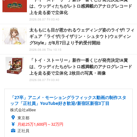
は、ウッディたちがレトロ感満載のアナログレコード
上を走る姿で立体化
2026.08.07 Fri 03:40
太ももにも目が惹かれるウェディング姿のライザ! フィ
ギュア「ライザ(ライザリン・シュタウト)ウェディン
グStyle」が8月7日より予約受付開始
2026.08.06 Thu 10:15
「トイ・ストーリー」新作一番くじが発売決定!A賞
は、ウッディたちがレトロ感満載のアナログレコード
上を走る姿で立体化 2枚目の写真・画像
2026.08.07 Fri 03:40
「27卒」アニメ・モーショングラフィックス動画の制作スタ
ッフ「正社員」YouTube好き歓迎/新宿区新宿3丁目
株式会社alBee
東京都
月給25万1,600円～32万円
正社員