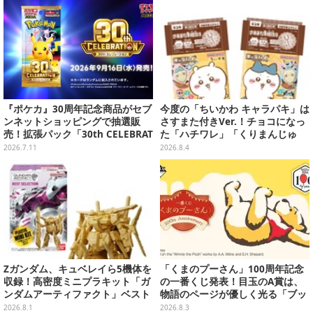
『ポケカ』30周年記念商品がセブ
今度の「ちいかわ キャラパキ」は
ンネットショッピングで抽選販
さすまた付きVer.！チョコになっ
売！拡張パック「30th CELEBRAT
た「ハチワレ」「くりまんじゅ
ION」と「エーフィ・ブラッキー
う」たちも可愛い全8種
2026.7.11
2026.8.4
セット」が対象
Zガンダム、キュベレイら5機体を
「くまのプーさん」100周年記念
収録！高密度ミニプラキット「ガ
の一番くじ発表！目玉のA賞は、
ンダムアーティファクト」ベスト
物語のページが優しく光る「ブッ
セレクションが10月発売
クシェイプドライト」
2026.8.1
2026.8.3