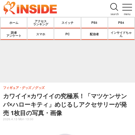
search
menu
アクセス
ホーム
スイッチ
PS5
PS4
ランキング
読者
インサイドちゃ
スマホ
PC
配信者
アンケート
ん
フィギュア・グッズ
グッズ
カワイイ×カワイイの究極系！「マツケンサン
バ×ハローキティ」めじるしアクセサリーが発
売 1枚目の写真・画像
2026.4.13 Mon 13:00