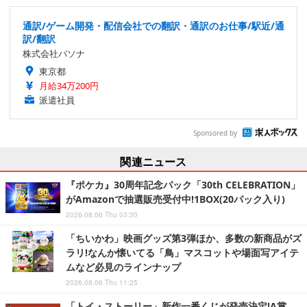
通訳/ゲーム開発・配信会社での翻訳・通訳のお仕事/駅近/通
訳/翻訳
株式会社パソナ
東京都
月給34万200円
派遣社員
Sponsored by
関連ニュース
『ポケカ』30周年記念パック「30th CELEBRATION」
がAmazonで抽選販売受付中!1BOX(20パック入り)
2026.08.06 Thu 03:30
「ちいかわ」映画グッズ第3弾ほか、多数の新商品がズ
ラリ!なんか懐いてる「鳥」マスコットや場面写アイテ
ムなど必見のラインナップ
2026.08.06 Thu 11:25
「トイ・ストーリー」新作一番くじが発売決定!A賞