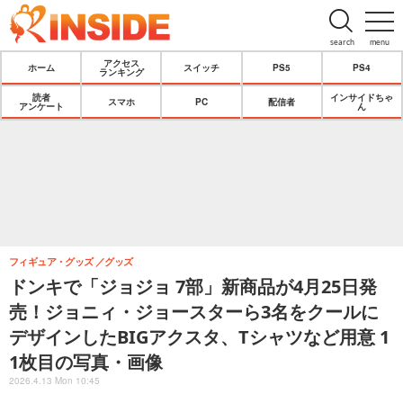
search
menu
アクセス
ホーム
スイッチ
PS5
PS4
ランキング
読者
インサイドちゃ
スマホ
PC
配信者
アンケート
ん
フィギュア・グッズ
グッズ
ドンキで「ジョジョ 7部」新商品が4月25日発
売！ジョニィ・ジョースターら3名をクールに
デザインしたBIGアクスタ、Tシャツなど用意 1
1枚目の写真・画像
2026.4.13 Mon 10:45