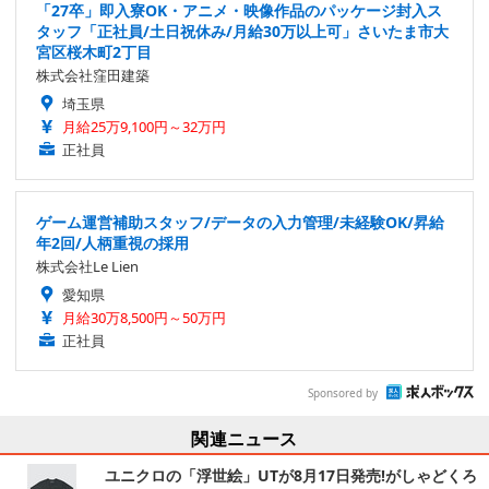
「27卒」即入寮OK・アニメ・映像作品のパッケージ封入ス
タッフ「正社員/土日祝休み/月給30万以上可」さいたま市大
宮区桜木町2丁目
株式会社窪田建築
埼玉県
月給25万9,100円～32万円
正社員
ゲーム運営補助スタッフ/データの入力管理/未経験OK/昇給
年2回/人柄重視の採用
株式会社Le Lien
愛知県
月給30万8,500円～50万円
正社員
Sponsored by
関連ニュース
ユニクロの「浮世絵」UTが8月17日発売!がしゃどくろ