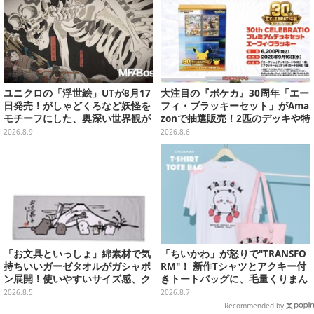
ユニクロの「浮世絵」UTが8月17
大注目の『ポケカ』30周年「エー
日発売！がしゃどくろなど妖怪を
フィ・ブラッキーセット」がAma
モチーフにした、奥深い世界観が
zonで抽選販売！2匹のデッキや特
最高にオシャレ
別カードを収録
2026.8.9
2026.8.6
「お文具といっしょ」綿素材で気
「ちいかわ」が怒りで"TRANSFO
持ちいいガーゼタオルがガシャポ
RM"！ 新作Tシャツとアクキー付
ン展開！使いやすいサイズ感、ク
きトートバッグに、毛量くりまん
ールな和柄や可愛らしいお寿司な
じゅうなど全6アイテムが仲間入
2026.8.5
2026.8.7
ど全4種
り
Recommended by