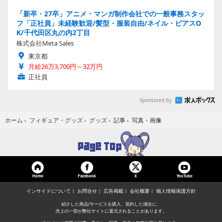
「新卒・27卒」アニメ・マンガ制作会社での一般事務スタッ
フ「正社員」未経験歓迎/髪型・服装自由/ネイル・ピアスO
K/千代田区丸の内2丁目
株式会社Meta Sales
東京都
月給26万3,700円～32万円
正社員
Sponsored by
写真・画像
ホーム
›
フィギュア・グッズ
›
グッズ
›
記事
›
Home
Facebook
YouTube
X
インサイドについて
お問合せ
広告掲載
会社概要
個人情報保護方針
紹介した商品/サービスを購入、契約した場合に、
売上の一部が弊社サイトに還元されることがあります。