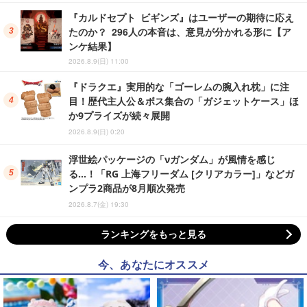
『カルドセプト ビギンズ』はユーザーの期待に応え
たのか？ 296人の本音は、意見が分かれる形に【ア
ンケ結果】
2026.8.9(日) 11:00
『ドラクエ』実用的な「ゴーレムの腕入れ枕」に注
目！歴代主人公＆ボス集合の「ガジェットケース」ほ
か9プライズが続々展開
2026.8.9(日) 0:20
浮世絵パッケージの「νガンダム」が風情を感じ
る…！「RG 上海フリーダム [クリアカラー]」などガ
ンプラ2商品が8月順次発売
2026.8.7(金) 19:30
ランキングをもっと見る
今、あなたにオススメ