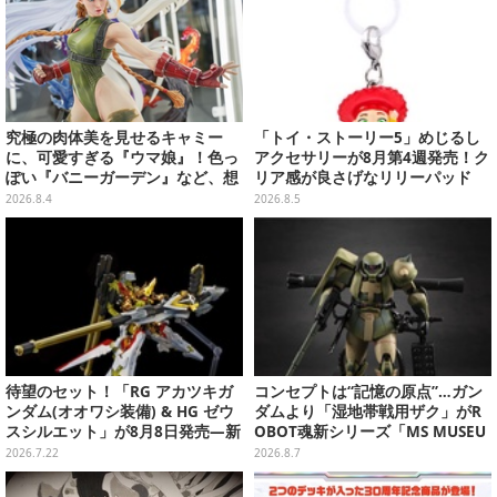
究極の肉体美を見せるキャミー
「トイ・ストーリー5」めじるし
に、可愛すぎる『ウマ娘』！色っ
アクセサリーが8月第4週発売！ク
ぽい『バニーガーデン』など、想
リア感が良さげなリリーパッド
像を超えていく国産ゲームキャラ
や、ジェシーなど全5種ラインナ
2026.8.4
2026.8.5
フィギュアたち【WF2026夏】
ップ
待望のセット！「RG アカツキガ
コンセプトは“記憶の原点”…ガン
ンダム(オオワシ装備) & HG ゼウ
ダムより「湿地帯戦用ザク」がR
スシルエット」が8月8日発売―新
OBOT魂新シリーズ「MS MUSEU
規造形の股関節強化パーツも付属
M」で商品化！博物館イメージの
2026.7.22
2026.8.7
ベースも注目