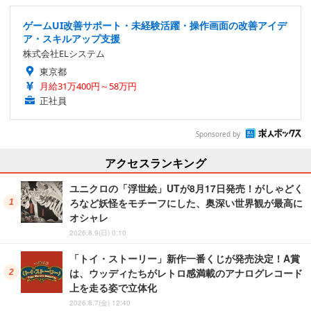
ゲームUI改善サポート・未経験活躍・操作画面の改善アイデ
ア・スキルアップ支援
株式会社ELシステム
東京都
月給31万400円～58万円
正社員
Sponsored by
アクセスランキング
ユニクロの「浮世絵」UTが8月17日発売！がしゃどく
ろなど妖怪をモチーフにした、奥深い世界観が最高に
オシャレ
2026.8.9(日) 0:10
「トイ・ストーリー」新作一番くじが発売決定！A賞
は、ウッディたちがレトロ感満載のアナログレコード
上を走る姿で立体化
2026.8.7(金) 12:40