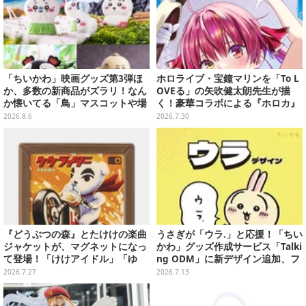
「ちいかわ」映画グッズ第3弾ほ
ホロライブ・宝鐘マリンを「To L
か、多数の新商品がズラリ！なん
OVEる」の矢吹健太朗先生が描
か懐いてる「鳥」マスコットや場
く！豪華コラボによる『ホロカ』
面写アイテムなど必見のラインナ
限定カードがお披露目
2026.8.6
2026.7.30
ップ
『どうぶつの森』とたけけの楽曲
うさぎが「ウラ.」と応援！「ちい
ジャケットが、マグネットになっ
かわ」グッズ作成サービス「Talki
て登場！「けけアイドル」「ゆ
ng ODM」に新デザイン追加、フ
け！けけライダー」など全10種
ェイスタオルやTシャツなどライ
2026.7.27
2026.7.13
ンナップ