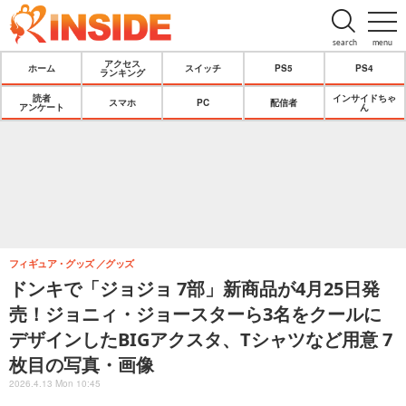
search
menu
アクセス
ホーム
スイッチ
PS5
PS4
ランキング
読者
インサイドちゃ
スマホ
PC
配信者
アンケート
ん
フィギュア・グッズ
グッズ
ドンキで「ジョジョ 7部」新商品が4月25日発
売！ジョニィ・ジョースターら3名をクールに
デザインしたBIGアクスタ、Tシャツなど用意 7
枚目の写真・画像
2026.4.13 Mon 10:45