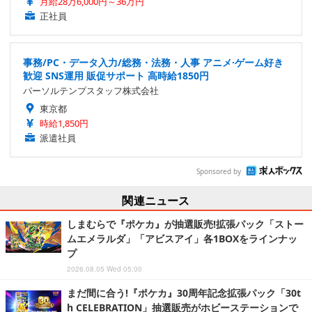
月給28万6,000円～36万円
正社員
事務/PC・データ入力/総務・法務・人事 アニメ·ゲーム好き
歓迎 SNS運用 販促サポート 高時給1850円
パーソルテンプスタッフ株式会社
東京都
時給1,850円
派遣社員
Sponsored by
関連ニュース
しまむらで『ポケカ』が抽選販売!拡張パック「ストー
ムエメラルダ」「アビスアイ」各1BOXをラインナッ
プ
2026.08.05 Wed 05:00
まだ間に合う!『ポケカ』30周年記念拡張パック「30t
h CELEBRATION」抽選販売がホビーステーションで