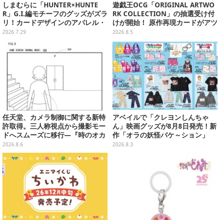
しまむらに「HUNTER×HUNTE
遊戯王OCG「ORIGINAL ARTWO
R」G.I.編モチーフのグッズがズラ
RK COLLECTION」の抽選受け付
リ！カードデザインのアパレル・
けが開始！ 原作再現カードがアツ
雑貨、ゴレイヌの「オレが3人分
いスペシャルパック
2026.7.29
2026.8.5
になる…」も
任天堂、カメラ制御に関する新特
アベイルで「クレヨンしんちゃ
許取得。三人称視点から撮影モー
ん」映画グッズが8月8日発売！新
ドへスムーズに移行―『時のオカ
作「オラの妖怪バケ～ション」
リナ』リメイク版との関連を推測
や、「ヘンダーランド」「暗黒タ
2026.8.6
2026.8.3
する声も
マタマ」などをフィーチャー