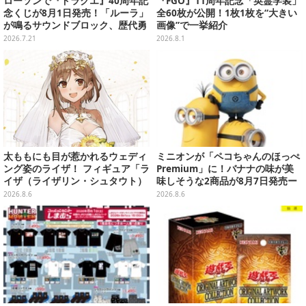
ローソンで『ドラクエ』40周年記
『FGO』11周年記念「英霊学装」
念くじが8月1日発売！「ルーラ」
全60枚が公開！1枚1枚を“大きい
が鳴るサウンドブロック、歴代勇
画像”で一挙紹介
者＆スライムのフィギュアなど、
2026.7.21
2026.8.1
シリーズを振り返る景品盛りだく
さん
太ももにも目が惹かれるウェディ
ミニオンが「ペコちゃんのほっぺ
ング姿のライザ！ フィギュア「ラ
Premium」に！バナナの味が美
イザ（ライザリン・シュタウト）
味しそうな2商品が8月7日発売ー
ウェディングStyle」が8月7日よ
可愛いパッケージも必見
2026.8.6
2026.8.6
り予約受付開始