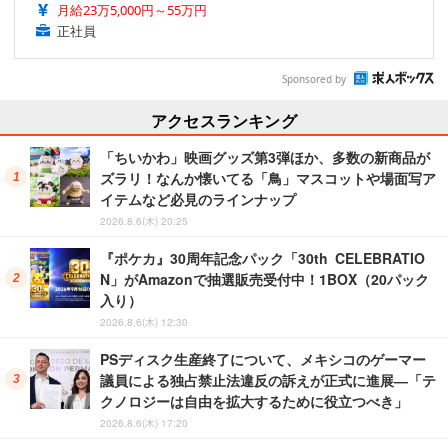
月給23万5,000円～55万円
正社員
Sponsored by
アクセスランキング
「ちいかわ」映画グッズ第3弾ほか、多数の新商品が
ズラリ！なんか懐いてる「鳥」マスコットや場面写ア
イテムなど必見のラインナップ
2026.8.6(木) 20:25
『ポケカ』30周年記念パック「30th CELEBRATIO
N」がAmazonで抽選販売受付中！1BOX（20パック
入り）
2026.8.6(木) 12:30
PSディスク生産終了について、メキシコのゲーマー
議員による独占禁止法違反の訴えが正式に進展―「テ
クノロジーは自由を拡大するために役立つべき」
2026.8.6(木) 17:20