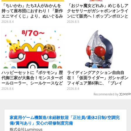
「ちいかわ」たち3人がみかんを
「おジャ魔女どれみ」めじるしア
持って座布団におすわり！「新作
クセサリーがガシャポンオンライ
エニマイくじ」より、ぬいぐるみ
ンにて販売へ！ポップンポロンと
画像が初公開
魔法玉の2連チャームなど全9種
2026.8.4
2026.8.5
ハッピーセットに『ポケモン』歴
ライディングアクション自由自
代御三家が大集合！モンスターボ
在！「仮面ライダー」ガシャポン
ールローラー、シールケースなど
フィギュア第6弾に、「ブレイ
全12種
ド」「フォーゼ」など全4種
2026.8.6
2026.8.4
Recommended by
家庭用ゲーム機製造/未経験歓迎「正社員/週休2日制/空調完
備/賞与あり」安心の研修制度完備
株式会社Luminous