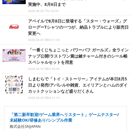
実施中、8月6日まで
2026.08.06 Thu 03:00
アベイルで8月8日に登場する「スター・ウォーズ」グ
ローグーTシャツの一つが、納品トラブルにより販売日
変更へ
2026.08.05 Wed 01:45
「一番くじちょこっと パワーパフ ガールズ」全ライン
ナップ公開!ラストワン賞は鍵チャーム付きのシール帳
スペシャルセットを用意
2026.08.05 Wed 09:45
しまむらで「トイ・ストーリー」アイテムが本日8月5
日より発売!アパレルや雑貨、エイリアンとハムのダイ
カットクッションなど盛りだくさん
2026.08.05 Wed 01:10
「第二新卒歓迎!ゲーム業界へリスタート」ゲームテスター/
未経験OK/研修あり/シンプル作業
株式会社SNJAPAN