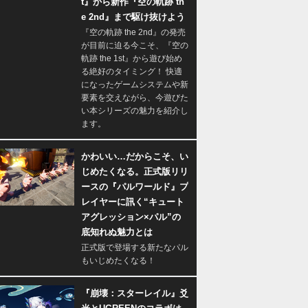
t』から新作『空の軌跡 th
e 2nd』まで駆け抜けよう
『空の軌跡 the 2nd』の発売
が目前に迫る今こそ、『空の
軌跡 the 1st』から遊び始め
る絶好のタイミング！ 快適
になったゲームシステムや新
要素を交えながら、今遊びた
い本シリーズの魅力を紹介し
ます。
かわいい…だからこそ、い
じめたくなる。正式版リリ
ースの『パルワールド』プ
レイヤーに訊く“キュート
アグレッション×パル”の
底知れぬ魅力とは
正式版で登場する新たなパル
もいじめたくなる！
『崩壊：スターレイル』爻