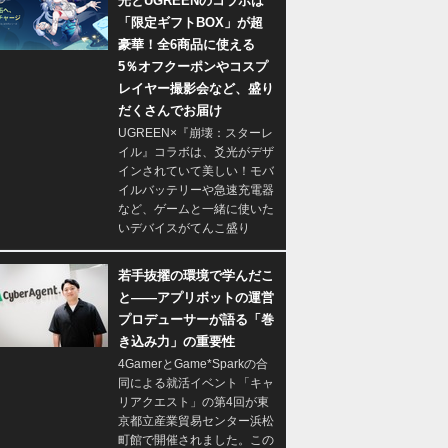
光とUGREENのコラボは
「限定ギフトBOX」が超
豪華！全6商品に使える
5％オフクーポンやコスプ
レイヤー撮影会など、盛り
だくさんでお届け
UGREEN×『崩壊：スターレ
イル』コラボは、爻光がデザ
インされていて美しい！モバ
イルバッテリーや急速充電器
など、ゲームと一緒に使いた
いデバイスがてんこ盛り
若手抜擢の環境で学んだこ
と――アプリボットの運営
プロデューサーが語る「巻
き込み力」の重要性
4GamerとGame*Sparkの合
同による就活イベント「キャ
リアクエスト」の第4回が東
京都立産業貿易センター浜松
町館で開催されました。この