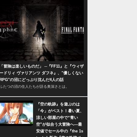
「冒険は楽しいものだ」 ─『FF11』と『ウィザ
ードリィ ヴァリアンツ ダフネ』、"優しくない
RPG"の沼にどっぷり沈んだ4人の話
ふたつの沼の住人たちが語る奥深さとは。
『空の軌跡』を遊ぶのは
「今」がベスト！暑い夏、
涼しい部屋の中で“青い
空”が似合う大冒険へ―最
安値でセール中の『the 1s