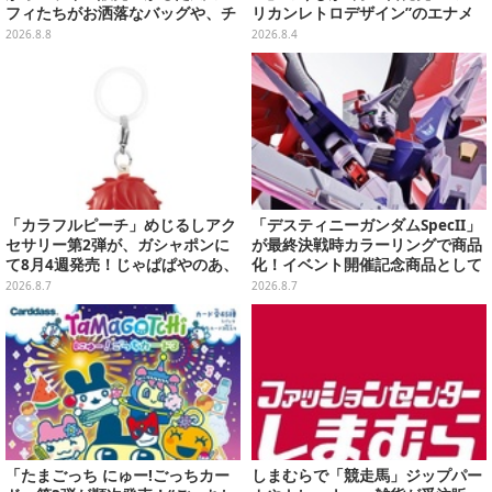
フィたちがお洒落なバッグや、チ
リカンレトロデザイン”のエナメ
ョッパーが可愛いサンダルも
ルバッグやTシャツなど、日常使
2026.8.8
2026.8.4
いできるグッズを用意
「カラフルピーチ」めじるしアク
「デスティニーガンダムSpecII」
セサリー第2弾が、ガシャポンに
が最終決戦時カラーリングで商品
て8月4週発売！じゃぱぱやのあ、
化！イベント開催記念商品として
シヴァたちメンバー11名分ライン
METAL ROBOT魂に新登場
2026.8.7
2026.8.7
ナップ
「たまごっち にゅー!ごっちカー
しまむらで「競走馬」ジップパー