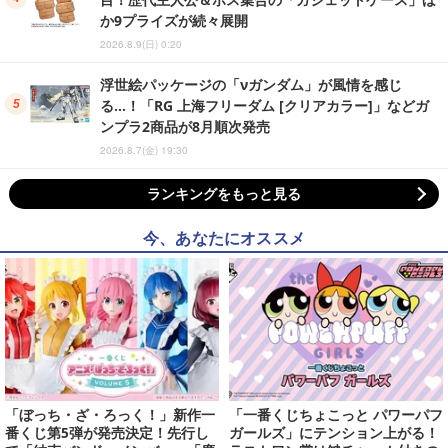
か9プライズが続々展開
2026.8.9(日) 0:20
浮世絵パッケージの「νガンダム」が風情を感じ
る…！「RG 上海フリーダム [クリアカラー]」などガ
ンプラ2商品が8月順次発売
2026.8.7(金) 19:30
ランキングをもっと見る
今、あなたにオススメ
「ぼっち・ざ・ろっく！」新作一
「一番くじちょこっと パワーパフ
番くじ第5弾が発売決定！先行し
ガールズ」にテンション上がる！