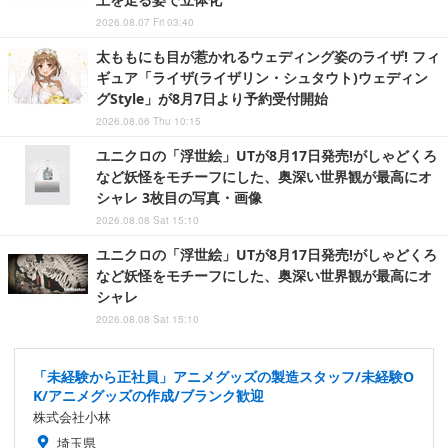
2026.08.07 Fri 03:40
太ももにも目が惹かれるウェディング姿のライザ! フィ
ギュア「ライザ(ライザリン・シュタウト)ウェディン
グStyle」が8月7日より予約受付開始
2026.08.06 Thu 10:15
ユニクロの「浮世絵」UTが8月17日発売!がしゃどくろ
など妖怪をモチーフにした、奥深い世界観が最高にオ
シャレ 3枚目の写真・画像
2026.08.08 Sat 15:10
ユニクロの「浮世絵」UTが8月17日発売!がしゃどくろ
など妖怪をモチーフにした、奥深い世界観が最高にオ
シャレ
2026.08.08 Sat 15:10
「未経験から正社員」アニメグッズの製造スタッフ/未経験O
K/アニメグッズの作成/ブランク歓迎
株式会社小林
埼玉県