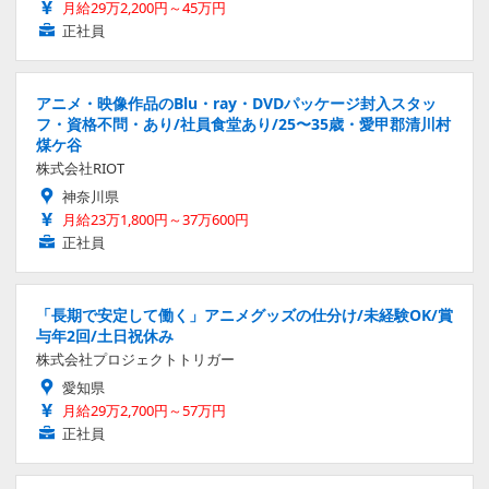
月給29万2,200円～45万円
正社員
アニメ・映像作品のBlu・ray・DVDパッケージ封入スタッ
フ・資格不問・あり/社員食堂あり/25〜35歳・愛甲郡清川村
煤ケ谷
株式会社RIOT
神奈川県
月給23万1,800円～37万600円
正社員
「長期で安定して働く」アニメグッズの仕分け/未経験OK/賞
与年2回/土日祝休み
株式会社プロジェクトトリガー
愛知県
月給29万2,700円～57万円
正社員