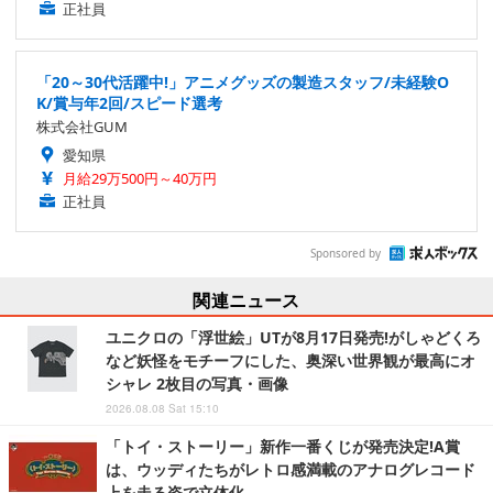
正社員
「20～30代活躍中!」アニメグッズの製造スタッフ/未経験O
K/賞与年2回/スピード選考
株式会社GUM
愛知県
月給29万500円～40万円
正社員
Sponsored by
関連ニュース
ユニクロの「浮世絵」UTが8月17日発売!がしゃどくろ
など妖怪をモチーフにした、奥深い世界観が最高にオ
シャレ 2枚目の写真・画像
2026.08.08 Sat 15:10
「トイ・ストーリー」新作一番くじが発売決定!A賞
は、ウッディたちがレトロ感満載のアナログレコード
上を走る姿で立体化