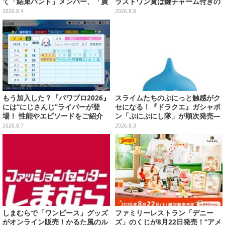
て「結束バンド」メンバー、「廣
ラストワン賞は鍵チャーム付きの
井きくり」のメイド衣装フィギュ
シール帳スペシャルセット
2026.8.4
2026.8.8
アを公開
もう加入した？『パワプロ2026』
スライムたちのぷにっと触感がク
には“にじさんじ”ライバーが登
セになる！『ドラクエ』ガシャポ
場！ 性能やエピソードをご紹介
ン「ぷにぷにし隊」が順次発売―
全4種ではぐれメタルは固め
2026.8.7
2026.8.3
しまむらで「ワンピース」グッズ
ファミリーレストラン「デニー
がオンライン販売！かるた風のル
ズ」のくじが8月22日発売！“アメ