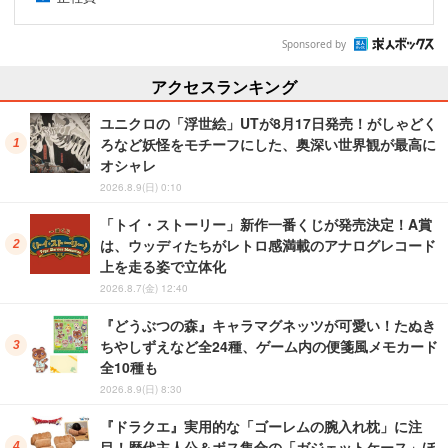
Sponsored by
アクセスランキング
ユニクロの「浮世絵」UTが8月17日発売！がしゃどく
ろなど妖怪をモチーフにした、奥深い世界観が最高に
オシャレ
2026.8.9(日) 0:10
「トイ・ストーリー」新作一番くじが発売決定！A賞
は、ウッディたちがレトロ感満載のアナログレコード
上を走る姿で立体化
2026.8.7(金) 12:40
『どうぶつの森』キャラマグネッツが可愛い！たぬき
ちやしずえなど全24種、ゲーム内の便箋風メモカード
全10種も
2026.8.9(日) 8:30
『ドラクエ』実用的な「ゴーレムの腕入れ枕」に注
目！歴代主人公＆ボス集合の「ガジェットケース」ほ