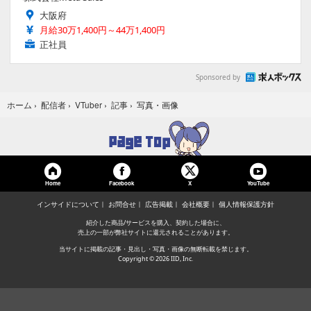
大阪府
月給30万1,400円～44万1,400円
正社員
Sponsored by
写真・画像
ホーム
›
配信者
›
VTuber
›
記事
›
Home
Facebook
YouTube
X
インサイドについて
お問合せ
広告掲載
会社概要
個人情報保護方針
紹介した商品/サービスを購入、契約した場合に、
売上の一部が弊社サイトに還元されることがあります。
当サイトに掲載の記事・見出し・写真・画像の無断転載を禁じます。
Copyright © 2026 IID, Inc.