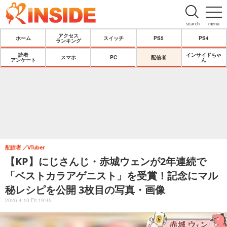
search
menu
アクセス
ホーム
スイッチ
PS5
PS4
ランキング
読者
インサイドちゃ
スマホ
PC
配信者
アンケート
ん
配信者
VTuber
【KP】にじさんじ・赤城ウェンが2年連続で
「ベストカラアゲニスト」を受賞！記念にマル
秘レシピを公開 3枚目の写真・画像
2026.4.10 Fri 19:45