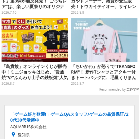
ド」第3弾が順次発売！“ごっちレ
カやトレーナー、雑貨が受注販
ア”は、楽しい夏祭りのオリジナ
売！トウカイテイオー、サイレン
ルアートに
ススズカなど名馬をデザイン
2026.7.10
2026.8.8
「鳥貴族」オンラインくじが販売
「ちいかわ」が怒りで"TRANSFO
中！ミニジョッキはじめ、“貴族
RM"！ 新作Tシャツとアクキー付
焼”や”ふんわり山芋の鉄板焼”人気
きトートバッグに、毛量くりまん
メニューTシャツなどラインナッ
じゅうなど全6アイテムが仲間入
2026.8.7
2026.8.7
プ
り
Recommended by
「ゲーム好き歓迎!」ゲームQAスタッフ/ゲームの品質保証/2
0代30代活躍中
AQUARIUS株式会社
愛知県