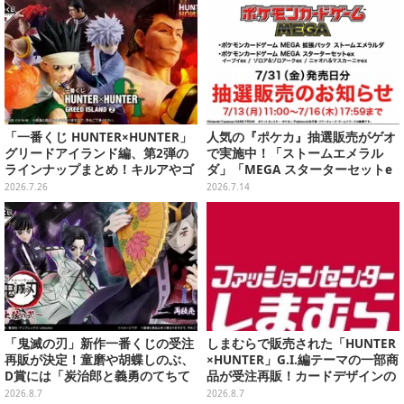
済み
「一番くじ HUNTER×HUNTER」
人気の『ポケカ』抽選販売がゲオ
グリードアイランド編、第2弾の
で実施中！「ストームエメラル
ラインナップまとめ！キルアやゴ
ダ」「MEGA スターターセットe
レイヌ、筋骨隆々ビスケなど6体
x」各種の全4商品
2026.7.26
2026.7.14
を堂々立体化
「鬼滅の刃」新作一番くじの受注
しまむらで販売された「HUNTER
再販が決定！童磨や胡蝶しのぶ、
×HUNTER」G.I.編テーマの一部商
D賞には「炭治郎と義勇のてちて
品が受注再販！カードデザインの
ちフィギュア」も
キーホルダーや、キルアたちのセ
2026.8.7
2026.8.7