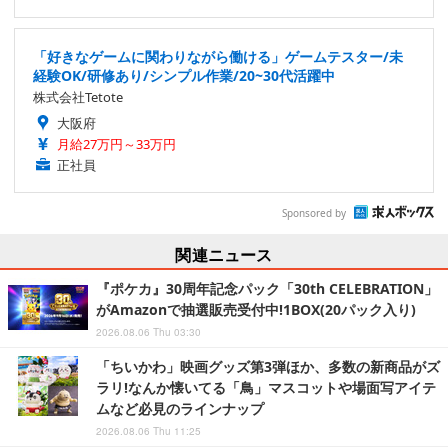
「好きなゲームに関わりながら働ける」ゲームテスター/未
経験OK/研修あり/シンプル作業/20~30代活躍中
株式会社Tetote
大阪府
月給27万円～33万円
正社員
Sponsored by
関連ニュース
『ポケカ』30周年記念パック「30th CELEBRATION」
がAmazonで抽選販売受付中!1BOX(20パック入り)
2026.08.06 Thu 03:30
「ちいかわ」映画グッズ第3弾ほか、多数の新商品がズ
ラリ!なんか懐いてる「鳥」マスコットや場面写アイテ
ムなど必見のラインナップ
2026.08.06 Thu 11:25