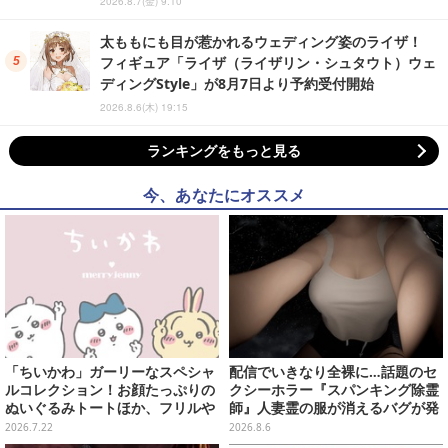
2026.8.7(金) 9:10
太ももにも目が惹かれるウェディング姿のライザ！
フィギュア「ライザ（ライザリン・シュタウト）ウェ
ディングStyle」が8月7日より予約受付開始
2026.8.6(木) 19:15
ランキングをもっと見る
今、あなたにオススメ
「ちいかわ」ガーリーなスペシャ
配信でいきなり全裸に…話題のセ
ルコレクション！お顔たっぷりの
クシーホラー『スパンキング除霊
ぬいぐるみトートほか、フリルや
師』人妻霊の服が消えるバグが発
リボンが可愛いTシャツなどが発
生。「丸裸になる現象を泣きなが
2026.7.22
2026.8.6
売
ら修正しました」と現在はアプデ