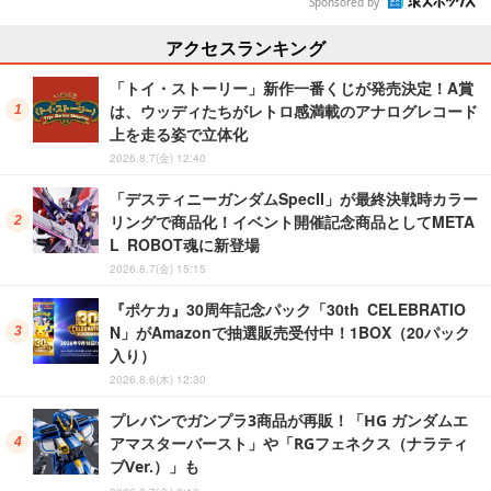
Sponsored by
アクセスランキング
「トイ・ストーリー」新作一番くじが発売決定！A賞
は、ウッディたちがレトロ感満載のアナログレコード
上を走る姿で立体化
2026.8.7(金) 12:40
「デスティニーガンダムSpecII」が最終決戦時カラー
リングで商品化！イベント開催記念商品としてMETA
L ROBOT魂に新登場
2026.8.7(金) 15:15
『ポケカ』30周年記念パック「30th CELEBRATIO
N」がAmazonで抽選販売受付中！1BOX（20パック
入り）
2026.8.6(木) 12:30
プレバンでガンプラ3商品が再販！「HG ガンダムエ
アマスターバースト」や「RGフェネクス（ナラティ
ブVer.）」も