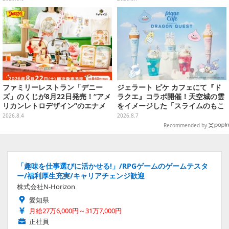
付属
ファミリーレストラン「デニー
ジェラート ピケ カフェにて『ド
ズ」のくじが8月22日発売！“アメ
ラクエ』コラボ開催！天空城の雲
リカンレトロデザイン”のエナメ
をイメージした「スライムのもこ
ルバッグやTシャツなど、日常使
もこ天空クレープ」などを提供
2026.8.4
2026.8.7
いできるグッズを用意
Recommended by
「趣味を仕事選びに活かせる!」/RPGゲームのゲームテスタ
ー/福利厚生充実/キャリアチェンジ歓迎
株式会社N-Horizon
愛知県
月給27万6,000円～31万7,000円
正社員