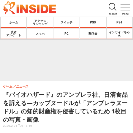
search
menu
アクセス
ホーム
スイッチ
PS5
PS4
ランキング
読者
インサイドちゃ
スマホ
PC
配信者
アンケート
ん
ゲーム
ニュース
『バイオハザード』のアンブレラ社、日清食品
を訴える―カップヌードルが「アンブレラヌー
ドル」の知的財産権を侵害しているため 1枚目
の写真・画像
2026.2.24 Tue 18:40