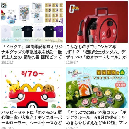
リフ付ソックスなど
『ドラクエ』40周年記念展オリジ
こんなものまで、“シャア専
ナルグッズの事後通販を検討！歴
用”！？ 「機動戦士ガンダム」デ
代主人公の“冒険の書”開閉ピンズ
ザインの「散水ホースリール」が
をはじめ、ユニークなＴシャツや
予約開始ーあえて存在感を放つ赤
2026.8.7
2026.8.7
雑貨など
さ
ハッピーセットに『ポケモン』歴
『どうぶつの森』本格コスメ「ポ
代御三家が大集合！モンスターボ
ンデクルール」が9月21発売！た
ールローラー、シールケースなど
ぬきちやしずえなど全12種、アレ
全12種
ンジできるリアクションシールも
2026.8.6
2026.8.7