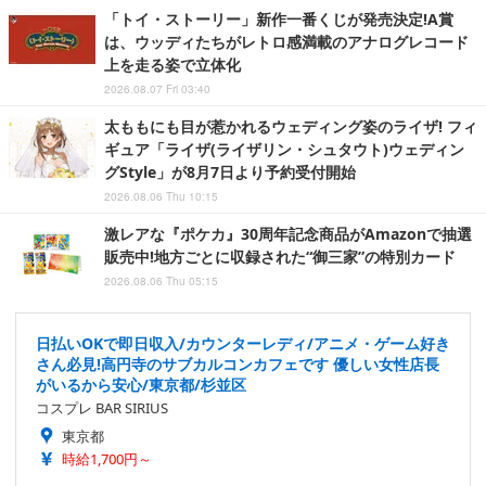
「トイ・ストーリー」新作一番くじが発売決定!A賞
は、ウッディたちがレトロ感満載のアナログレコード
上を走る姿で立体化
2026.08.07 Fri 03:40
太ももにも目が惹かれるウェディング姿のライザ! フィ
ギュア「ライザ(ライザリン・シュタウト)ウェディン
グStyle」が8月7日より予約受付開始
2026.08.06 Thu 10:15
激レアな『ポケカ』30周年記念商品がAmazonで抽選
販売中!地方ごとに収録された“御三家”の特別カード
2026.08.06 Thu 05:15
日払いOKで即日収入/カウンターレディ/アニメ・ゲーム好き
さん必見!高円寺のサブカルコンカフェです 優しい女性店長
がいるから安心/東京都/杉並区
コスプレ BAR SIRIUS
東京都
時給1,700円～