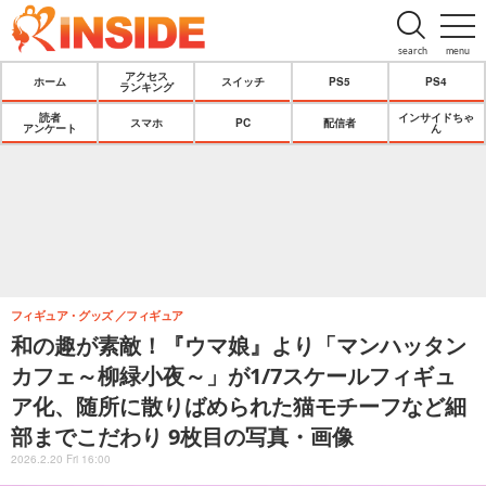
search
menu
アクセス
ホーム
スイッチ
PS5
PS4
ランキング
読者
インサイドちゃ
スマホ
PC
配信者
アンケート
ん
フィギュア・グッズ
フィギュア
和の趣が素敵！『ウマ娘』より「マンハッタン
カフェ～柳緑小夜～」が1/7スケールフィギュ
ア化、随所に散りばめられた猫モチーフなど細
部までこだわり 9枚目の写真・画像
2026.2.20 Fri 16:00