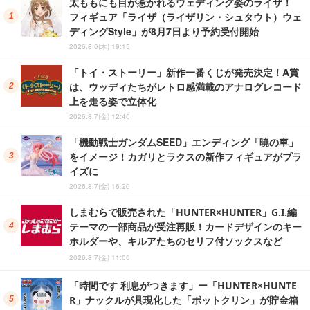
太ももにも目が惹かれるウェディング姿のライザ！
フィギュア「ライザ（ライザリン・シュタウト）ウェ
ディングStyle」が8月7日より予約受付開始
2026.8.6(木) 19:15
「トイ・ストーリー」新作一番くじが発売決定！A賞
は、ウッディたちがレトロ感満載のアナログレコード
上を走る姿で立体化
2026.8.7(金) 12:40
「機動戦士ガンダムSEED」エンディング「暁の車」
をイメージ！カガリとラクスの新作フィギュアがプラ
イズに
2026.8.7(金) 16:20
しまむらで販売された「HUNTER×HUNTER」G.I.編
テーマの一部商品が受注再販！カードデザインのキー
ホルダーや、キルアたちのセリフ付ソックスなど
2026.8.7(金) 11:00
「時間です 利息がつきます」ー「HUNTER×HUNTE
R」ナックルが具現化した「ポットクリン」が貯金箱