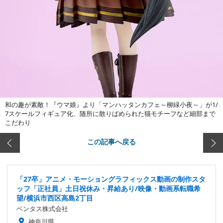
和の趣が素敵！『ウマ娘』より「マンハッタンカフェ～柳緑小夜～」が1/
7スケールフィギュア化、随所に散りばめられた猫モチーフなど細部まで
こだわり
この記事へ戻る
「27卒」アニメ・モーショングラフィックス動画の制作スタ
ッフ「正社員」土日祝休み・昇給あり/映像・動画系転職希
望/横浜市西区高島2丁目
ベンタス株式会社
神奈川県