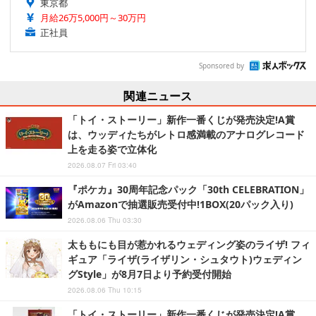
東京都
月給26万5,000円～30万円
正社員
Sponsored by
関連ニュース
「トイ・ストーリー」新作一番くじが発売決定!A賞
は、ウッディたちがレトロ感満載のアナログレコード
上を走る姿で立体化
2026.08.07 Fri 03:40
『ポケカ』30周年記念パック「30th CELEBRATION」
がAmazonで抽選販売受付中!1BOX(20パック入り)
2026.08.06 Thu 03:30
太ももにも目が惹かれるウェディング姿のライザ! フィ
ギュア「ライザ(ライザリン・シュタウト)ウェディン
グStyle」が8月7日より予約受付開始
2026.08.06 Thu 10:15
「トイ・ストーリー」新作一番くじが発売決定!A賞