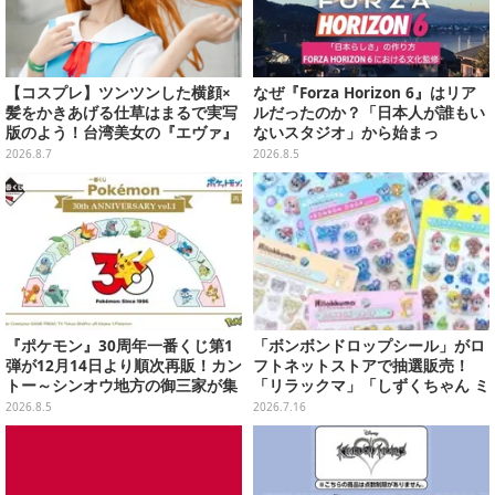
【コスプレ】ツンツンした横顔×
なぜ『Forza Horizon 6』はリア
髪をかきあげる仕草はまるで実写
ルだったのか？「日本人が誰もい
版のよう！台湾美女の『エヴァ』
ないスタジオ」から始まっ
制服アスカが美しすぎた【写真8
た、“生活感のある日本"の作り方
2026.8.7
2026.8.5
枚】
【CEDEC2026】
『ポケモン』30周年一番くじ第1
「ボンボンドロップシール」がロ
弾が12月14日より順次再販！カン
フトネットストアで抽選販売！
トー～シンオウ地方の御三家が集
「リラックマ」「しずくちゃん ミ
まった時計、ぬいぐるみなど記念
ニ」など全12種をラインナップ
2026.8.5
2026.7.16
グッズ盛りだくさん