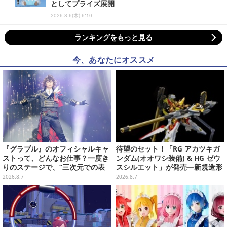
としてプライズ展開
2026.8.6(木) 6:10
ランキングをもっと見る
今、あなたにオススメ
『グラブル』のオフィシャルキャ
待望のセット！「RG アカツキガ
ストって、どんなお仕事？一度き
ンダム(オオワシ装備) & HG ゼウ
りのステージで、“三次元での表
スシルエット」が発売―新規造形
現”に全力を懸けるキャスト陣の
の股関節強化パーツも付属
2026.8.7
2026.8.7
舞台裏【インタビュー】