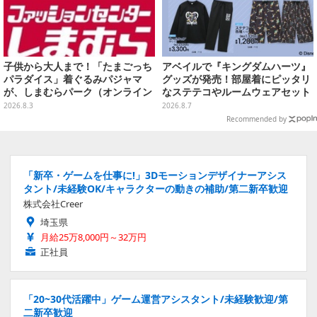
子供から大人まで！「たまごっち
アベイルで『キングダムハーツ』
パラダイス」着ぐるみパジャマ
グッズが発売！部屋着にピッタリ
が、しまむらパーク（オンライン
なステテコやルームウェアセット
ストア）にて受注生産
2026.8.3
2026.8.7
Recommended by
「新卒・ゲームを仕事に!」3Dモーションデザイナーアシス
タント/未経験OK/キャラクターの動きの補助/第二新卒歓迎
株式会社Creer
埼玉県
月給25万8,000円～32万円
正社員
「20~30代活躍中」ゲーム運営アシスタント/未経験歓迎/第
二新卒歓迎