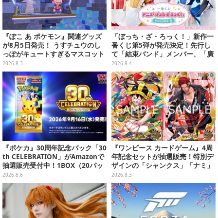
『ぽこ あ ポケモン』関連グッズ
「ぼっち・ざ・ろっく！」新作一
が8月5日発売！ うすチュウのし
番くじ第5弾が発売決定！先行し
っぽがキュートすぎるマスコット
て「結束バンド」メンバー、「廣
など、まとめてご紹介
井きくり」のメイド衣装フィギュ
2026.8.3
2026.8.4
アを公開
『ポケカ』30周年記念パック「30
『ワンピース カードゲーム』4周
th CELEBRATION」がAmazonで
年記念セットが抽選販売！特別デ
抽選販売受付中！1BOX（20パッ
ザインの「シャンクス」「ナミ」
ク入り）
など9枚のプロモカードを収録
2026.8.6
2026.8.3