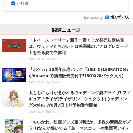
正社員
Sponsored by
関連ニュース
「トイ・ストーリー」新作一番くじが発売決定!A賞
は、ウッディたちがレトロ感満載のアナログレコード
上を走る姿で立体化
2026.08.07 Fri 03:40
『ポケカ』30周年記念パック「30th CELEBRATION」
がAmazonで抽選販売受付中!1BOX(20パック入り)
2026.08.06 Thu 03:30
太ももにも目が惹かれるウェディング姿のライザ! フィ
ギュア「ライザ(ライザリン・シュタウト)ウェディン
グStyle」が8月7日より予約受付開始
2026.08.06 Thu 10:15
「ちいかわ」映画グッズ第3弾ほか、多数の新商品がズ
ラリ!なんか懐いてる「鳥」マスコットや場面写アイテ