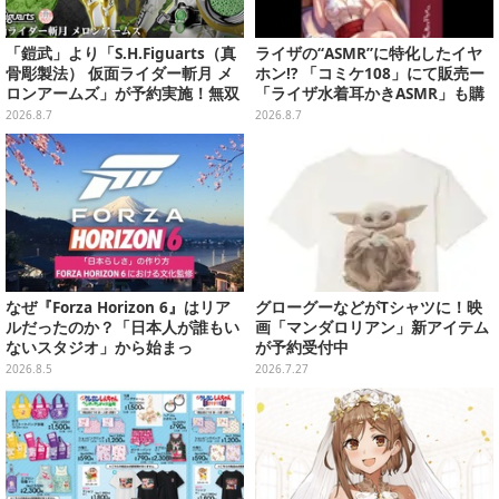
「鎧武」より「S.H.Figuarts（真
ライザの“ASMR”に特化したイヤ
骨彫製法） 仮面ライダー斬月 メ
ホン!? 「コミケ108」にて販売ー
ロンアームズ」が予約実施！無双
「ライザ水着耳かきASMR」も購
セイバー、メロンディフェンダー
入者特典で配布
2026.8.7
2026.8.7
が付属
なぜ『Forza Horizon 6』はリア
グローグーなどがTシャツに！映
ルだったのか？「日本人が誰もい
画「マンダロリアン」新アイテム
ないスタジオ」から始まっ
が予約受付中
た、“生活感のある日本"の作り方
2026.8.5
2026.7.27
【CEDEC2026】