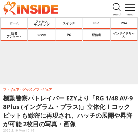
search
menu
アクセス
ホーム
スイッチ
PS5
PS4
ランキング
読者
インサイドちゃ
スマホ
PC
配信者
アンケート
ん
フィギュア・グッズ
フィギュア
機動警察パトレイバー EZYより「RG 1/48 AV-9
8Plus (イングラム・プラス)」立体化！コック
ピットも緻密に再現され、ハッチの展開や昇降
が可能 2枚目の写真・画像
2026.2.16 Mon 10:15