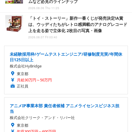
ムなど必見のラインナップ
2026.08.06 Thu 11:25
「トイ・ストーリー」新作一番くじが発売決定!A賞
は、ウッディたちがレトロ感満載のアナログレコード
上を走る姿で立体化 2枚目の写真・画像
2026.08.07 Fri 03:40
未経験採用枠/ゲームテストエンジニア/研修制度充実/年間休
日125日以上
株式会社HyBridge
東京都
月給30万円～50万円
正社員
アニメIP事業本部 責任者候補 アニメライセンスビジネス担
当
株式会社クリーク・アンド・リバー社
東京都
年収300万円～600万円