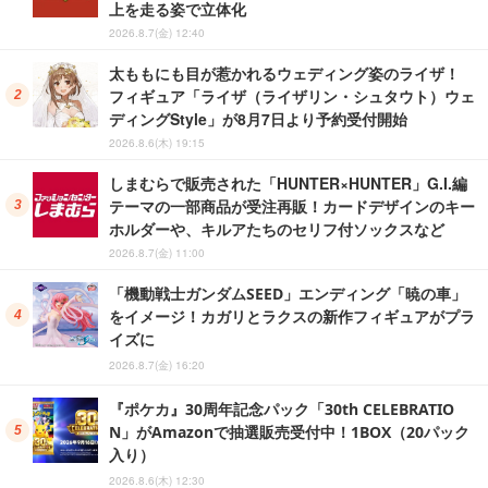
上を走る姿で立体化
2026.8.7(金) 12:40
太ももにも目が惹かれるウェディング姿のライザ！
フィギュア「ライザ（ライザリン・シュタウト）ウェ
ディングStyle」が8月7日より予約受付開始
2026.8.6(木) 19:15
しまむらで販売された「HUNTER×HUNTER」G.I.編
テーマの一部商品が受注再販！カードデザインのキー
ホルダーや、キルアたちのセリフ付ソックスなど
2026.8.7(金) 11:00
「機動戦士ガンダムSEED」エンディング「暁の車」
をイメージ！カガリとラクスの新作フィギュアがプラ
イズに
2026.8.7(金) 16:20
『ポケカ』30周年記念パック「30th CELEBRATIO
N」がAmazonで抽選販売受付中！1BOX（20パック
入り）
2026.8.6(木) 12:30