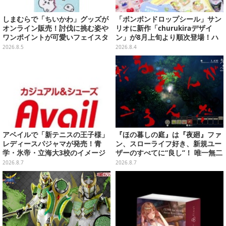
しまむらで「ちいかわ」グッズが
「ボンボンドロップシール」サン
オンライン販売！討伐に挑む姿や
リオに新作「churukiraデザイ
ワンポイントが可愛いフェイスタ
ン」が8月上旬より順次登場！ハ
オル、バスマットなど全14種
ローキティ、はぴだんぶいなど全
2026.8.5
2026.8.4
8種類
アベイルで「新テニスの王子様」
『ほの暮しの庭』は『夜廻』ファ
レディースパジャマが発売！青
ン、スローライフ好き、新規ユー
学・氷帝・立海大3校のイメージ
ザーのすべてに“良し”！ 唯一無二
カラーやエンブレムをデザイン
の「不穏生活シム」恐怖も暮らし
2026.8.7
2026.8.7
もお好み次第【プレイレポ】