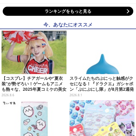
ランキングをもっと見る
今、あなたにオススメ
【コスプレ】チアガールや“夏衣
スライムたちのぷにっと触感がク
装”が勢ぞろい！ゲームもアニメ
セになる！『ドラクエ』ガシャポ
も熱々な、2025年夏コミケの美女
ン「ぷにぷにし隊」が8月第2週発
レイヤーをプレイバック
売―全4種ではぐれメタルは固め
2026.8.6
2026.8.1