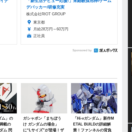
ザイナ
「新生活デビュー応援!」未経験採用枠/ゲーム
デバッカー/研修充実
株式会社RIOT GROUP
東京都
月給28万円～60万円
正社員
Sponsored by
ダム」の
ガシャポン「まちぼう
「Hi-νガンダム」新作M
満載の
け ガンダムの場合」
ETAL BUILDの詳細解
ダム 閃
に“Lサイズ”が登場！ザ
禁！ファンネルの背負