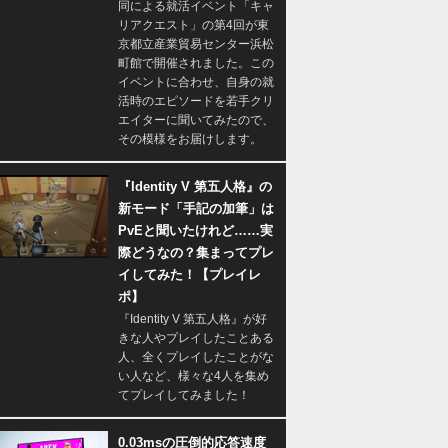
同による就活イベント「キャ
リアクエスト」の第4回が東
京都立産業貿易センター浜松
町館で開催されました。この
イベントに合わせ、自身の就
活時のエピソードを若手クリ
エイターに聞いてみたので、
その模様をお届けします。
『Identity V 第五人格』の
新モード「手記の加筆」は
PvEと聞いたけれど……実
際どうなの？集まってプレ
イしてみた！【プレイレ
ポ】
『Identity V 第五人格』が好
きな人やプレイしたことある
人、全くプレイしたことがな
い人など、様々な4人を集め
てプレイしてみました！
0.03msの圧倒的応答速度