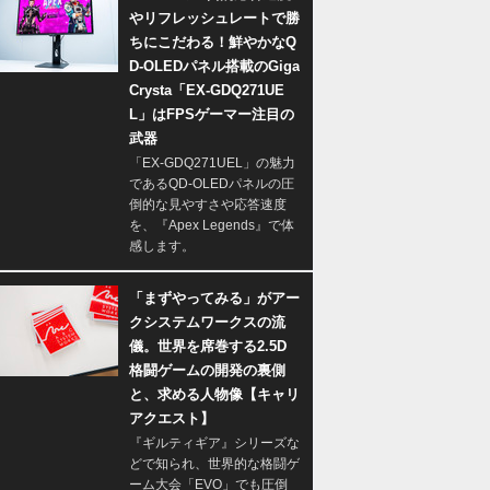
やリフレッシュレートで勝
ちにこだわる！鮮やかなQ
D-OLEDパネル搭載のGiga
Crysta「EX-GDQ271UE
L」はFPSゲーマー注目の
武器
「EX-GDQ271UEL」の魅力
であるQD-OLEDパネルの圧
倒的な見やすさや応答速度
を、『Apex Legends』で体
感します。
「まずやってみる」がアー
クシステムワークスの流
儀。世界を席巻する2.5D
格闘ゲームの開発の裏側
と、求める人物像【キャリ
アクエスト】
『ギルティギア』シリーズな
どで知られ、世界的な格闘ゲ
ーム大会「EVO」でも圧倒