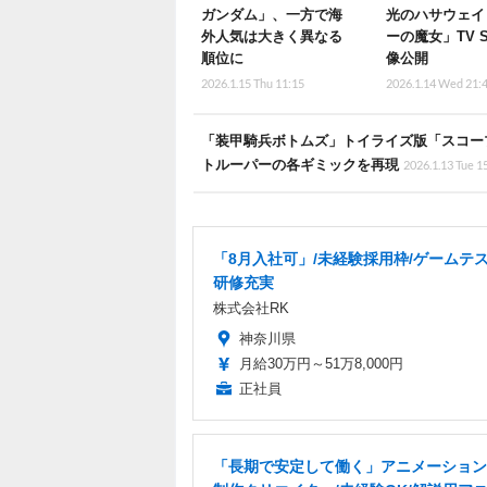
ガンダム」、一方で海
光のハサウェイ
外人気は大きく異なる
ーの魔女」TV 
順位に
像公開
2026.1.15 Thu 11:15
2026.1.14 Wed 21:
「装甲騎兵ボトムズ」トイライズ版「スコープ
トルーパーの各ギミックを再現
2026.1.13 Tue 1
「8月入社可」/未経験採用枠/ゲームテス
研修充実
株式会社RK
神奈川県
月給30万円～51万8,000円
正社員
「長期で安定して働く」アニメーション