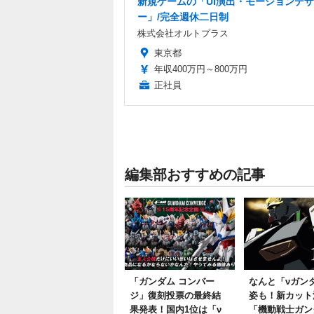
新規ゲームの「UI演出・モーションデ
ー」/完全週休二日制
株式会社オルトプラス
東京都
年収400万円～800万円
正社員
編集部おすすめの記事
「ガンダム コンバー
なんと「νガン
ジ」復刻投票の最終結
姿も！新カット
果発表！国内1位は「ν
「機動戦士ガン