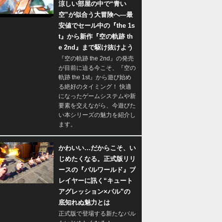
涼しい部屋の中で“青い
空”が似合う大冒険へ―最
安値でセール中の『the 1s
t』から新作『空の軌跡 th
e 2nd』まで駆け抜けよう
『空の軌跡 the 2nd』の発売
が目前に迫る今こそ、『空の
軌跡 the 1st』から遊び始め
る絶好のタイミング！ 快適
になったゲームシステムや新
要素を交えながら、今遊びた
い本シリーズの魅力を紹介し
ます。
かわいい…だからこそ、い
じめたくなる。正式版リリ
ースの『パルワールド』プ
レイヤーに訊く“キュート
アグレッション×パル”の
底知れぬ魅力とは
正式版で登場する新たなパル