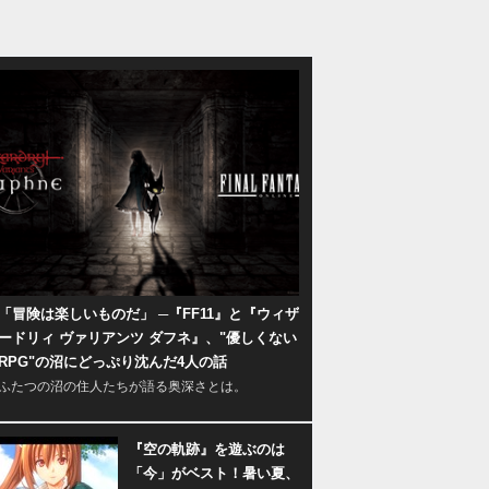
「冒険は楽しいものだ」 ─『FF11』と『ウィザ
ードリィ ヴァリアンツ ダフネ』、"優しくない
RPG"の沼にどっぷり沈んだ4人の話
ふたつの沼の住人たちが語る奥深さとは。
『空の軌跡』を遊ぶのは
「今」がベスト！暑い夏、