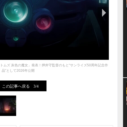
次の画像
トムズ 灰色の魔女」発表！押井守監督のもと“サンライズ50周年記念作
品”として2026年公開
この記事へ戻る
3/4