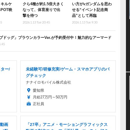
 キルケ
クら4種が約1.5倍大きく
い方がνガンダムを思わ
SPOT映
なって、体育座りで出
せる“イベント記念商
撃を待つ
品”として再臨
45
2026.1.13 Tue 20:45
2026.1.13 Tue 9:30
ドッグ」ブラウンカラーVer.が予約受付中！魅力的なアーマード
5:45
ター/
未経験可/研修充実/ゲーム・スマホアプリのバ
グチェック
ナナイロモバイル株式会社
愛知県
月給27万円～50万円
正社員
動画
「27卒」アニメ・モーショングラフィックス