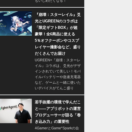
もいじめたくなる！
『崩壊：スターレイル』爻
光とUGREENのコラボは
「限定ギフトBOX」が超
豪華！全6商品に使える
5％オフクーポンやコスプ
レイヤー撮影会など、盛り
だくさんでお届け
UGREEN×『崩壊：スターレ
イル』コラボは、爻光がデザ
インされていて美しい！モバ
イルバッテリーや急速充電器
など、ゲームと一緒に使いた
いデバイスがてんこ盛り
若手抜擢の環境で学んだこ
と――アプリボットの運営
プロデューサーが語る「巻
き込み力」の重要性
4GamerとGame*Sparkの合