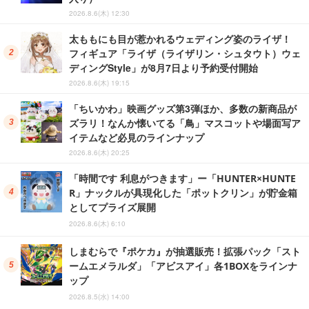
2026.8.6(木) 12:30
太ももにも目が惹かれるウェディング姿のライザ！
フィギュア「ライザ（ライザリン・シュタウト）ウェ
ディングStyle」が8月7日より予約受付開始
2026.8.6(木) 19:15
「ちいかわ」映画グッズ第3弾ほか、多数の新商品が
ズラリ！なんか懐いてる「鳥」マスコットや場面写ア
イテムなど必見のラインナップ
2026.8.6(木) 20:25
「時間です 利息がつきます」ー「HUNTER×HUNTE
R」ナックルが具現化した「ポットクリン」が貯金箱
としてプライズ展開
2026.8.6(木) 6:10
しまむらで『ポケカ』が抽選販売！拡張パック「スト
ームエメラルダ」「アビスアイ」各1BOXをラインナ
ップ
2026.8.5(水) 14:00