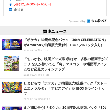
月給32万6,600円～60万円
正社員
Sponsored by
関連ニュース
『ポケカ』30周年記念パック「30th CELEBRATION」
がAmazonで抽選販売受付中!1BOX(20パック入り)
2026.08.06 Thu 03:30
「ちいかわ」映画グッズ第3弾ほか、多数の新商品がズ
ラリ!なんか懐いてる「鳥」マスコットや場面写アイテ
ムなど必見のラインナップ
2026.08.06 Thu 11:25
しまむらで『ポケカ』が抽選販売!拡張パック「ストー
ムエメラルダ」「アビスアイ」各1BOXをラインナッ
プ
2026.08.05 Wed 05:00
まだ間に合う!『ポケカ』30周年記念拡張パック「30t