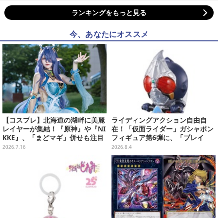
ランキングをもっと見る
今、あなたにオススメ
【コスプレ】北海道の湖畔に美麗
ライディングアクション自由自
レイヤーが集結！『原神』や『NI
在！「仮面ライダー」ガシャポン
KKE』、「まどマギ」併せも注目
フィギュア第6弾に、「ブレイ
の美女たち11選【写真51枚】
ド」「フォーゼ」など全4種
2026.7.16
2026.8.4