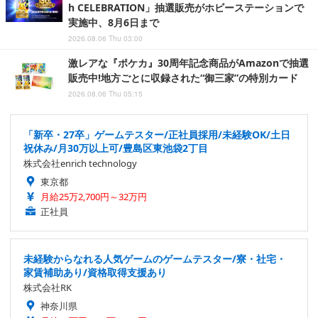
h CELEBRATION」抽選販売がホビーステーションで
実施中、8月6日まで
2026.08.06 Thu 03:00
激レアな『ポケカ』30周年記念商品がAmazonで抽選
販売中!地方ごとに収録された“御三家”の特別カード
2026.08.06 Thu 05:15
「新卒・27卒」ゲームテスター/正社員採用/未経験OK/土日
祝休み/月30万以上可/豊島区東池袋2丁目
株式会社enrich technology
東京都
月給25万2,700円～32万円
正社員
未経験からなれる人気ゲームのゲームテスター/寮・社宅・
家賃補助あり/資格取得支援あり
株式会社RK
神奈川県