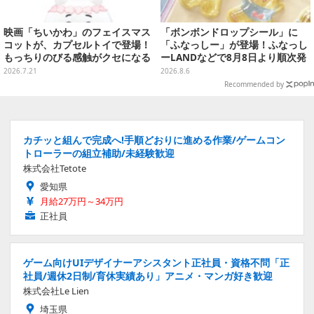
映画「ちいかわ」のフェイスマス
「ボンボンドロップシール」に
コットが、カプセルトイで登場！
「ふなっしー」が登場！ふなっし
もっちりのびる感触がクセになる
ーLANDなどで8月8日より順次発
ハチワレ、セイレーンなど全5種
売
2026.7.21
2026.8.6
Recommended by
カチッと組んで完成へ!手順どおりに進める作業/ゲームコン
トローラーの組立補助/未経験歓迎
株式会社Tetote
愛知県
月給27万円～34万円
正社員
ゲーム向けUIデザイナーアシスタント正社員・資格不問「正
社員/週休2日制/育休実績あり」アニメ・マンガ好き歓迎
株式会社Le Lien
埼玉県