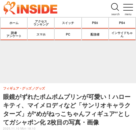
search
menu
アクセス
ホーム
スイッチ
PS5
PS4
ランキング
読者
インサイドちゃ
スマホ
PC
配信者
アンケート
ん
フィギュア・グッズ
グッズ
眼鏡がずれたポムポムプリンが可愛い！ハロー
キティ、マイメロディなど「サンリオキャラク
ターズ」が“めがねっこちゃんフィギュア”とし
てガシャポン化 2枚目の写真・画像
2025.11.10 Mon 18:10