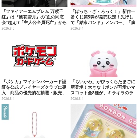
『ファイアーエムブレム 万紫千
「ぼっち・ざ・ろっく！」新作一
紅』は『風花雪月』の“血の同窓
番くじ第5弾が発売決定！先行し
会”超え!?「主人公全員死亡」から
て「結束バンド」メンバー、「廣
始まる物語は、様々なシリーズ作
井きくり」のメイド衣装フィギュ
2026.8.5
2026.8.4
を想起させる
アを公開
『ポケカ』マイナンバーカード認
「ちいかわ」がびっくらたまごに
証を公式プレイヤーズクラブに導
新登場！大きなリボンが可愛いマ
入―商品の優先的な抽選・販売、
スコット全8種が、キラキラのラ
公式大会への参加申し込みに活用
メ入り入浴剤から飛び出す
2026.8.4
2026.8.4