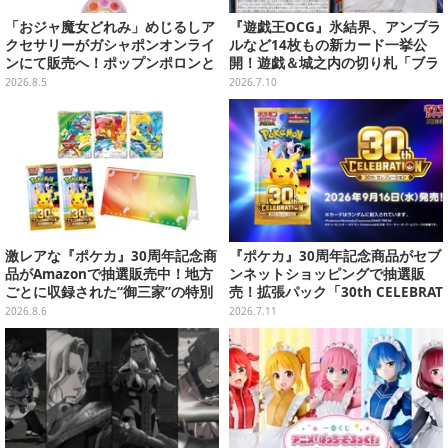
「おジャ魔女どれみ」めじるしア
『遊戯王OCG』氷結界、アンブラ
クセサリーがガシャポンオンライ
ルなど14枚もの新カード一挙公
ンにて販売へ！ポップンポロンと
開！遊戯＆城之内の切り札「ブラ
魔法玉の2連チャームなど全9種
ック・デーモンズ・ドラゴン」も
2026.8.5
2026.7.10
新たな装いで登場
激レアな『ポケカ』30周年記念商
『ポケカ』30周年記念商品がセブ
品がAmazonで抽選販売中！地方
ンネットショッピングで抽選販
ごとに収録された“御三家”の特別
売！拡張パック「30th CELEBRAT
カード
ION」と「エーフィ・ブラッキー
2026.8.6
2026.7.11
セット」が対象