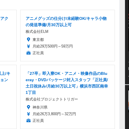
/アク
アニメグッズの仕分け/未経験OK/キャラ小物
の発送準備/月30万以上可
株式会社ELM
東京都
月給29万500円～59万円
正社員
上/キ
「27卒」即入寮OK・アニメ・映像作品のBlu
ョン
eray・DVDパッケージ封入スタッフ「正社員/
土日祝休み/月給30万以上可」横浜市西区南幸
1丁目
株式会社プロジェクトトリガー
神奈川県
月給26万3,800円～32万円
正社員