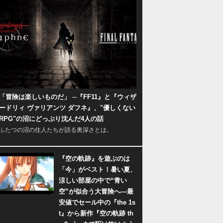
「冒険は楽しいものだ」 ─『FF11』と『ウィザ
ードリィ ヴァリアンツ ダフネ』、"優しくない
RPG"の沼にどっぷり沈んだ4人の話
ふたつの沼の住人たちが語る奥深さとは。
『空の軌跡』を遊ぶのは
「今」がベスト！暑い夏、
涼しい部屋の中で“青い
空”が似合う大冒険へ―最
安値でセール中の『the 1s
t』から新作『空の軌跡 th