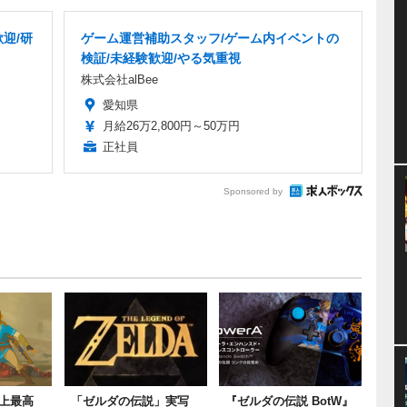
迎/研
ゲーム運営補助スタッフ/ゲーム内イベントの
検証/未経験歓迎/やる気重視
株式会社alBee
愛知県
月給26万2,800円～50万円
正社員
Sponsored by
上最高
「ゼルダの伝説」実写
『ゼルダの伝説 BotW』