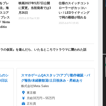
をプレ
映画2027年5月7日公開
仕様のスイッチコント
法」海
に変更。当初発表では3
ローラーがカッコい
スコア
月26日
い！LEDライティング
 ブレス
で祠の模様が現れる
2025.6.10 Tue 9:30
Ninte
2025.6.6 Fri 19:45
ditio
ュラの仮面』を遊んだら、いたるところでトラウマに襲われた話
ムのシ
スマホゲームQAスタッフ/アプリ動作確認・バ
0日以
グ報告/未経験歓迎/土日祝休み・昇給あり
株式会社Meta Sales
東京都
月給33万円～55万円
正社員