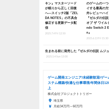
キン』マスターソード
のゲームの一つ
が眠りから正しく回復
イする最高の方
へ―スイッチ2版「ZEL
外レビューハイ
DA NOTES」の不具合
『ゼルダの伝説
修正する更新データ配
オブ ザ ワイルド 
信
ndo Switch 2 E
n』
2025.7.4 Fri 12:50
2025.6.13 Fri 15:30
生まれる前に発売した『ゼルダの伝説 ムジ
2025.5.4 Sun 13:00
ゲーム開発エンジニア/未経験歓迎/ゲー
ステム構築/快適な仕事環境/年間休日12
上
株式会社プロジェクトトリガー
埼玉県
月給34万円～60万円