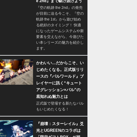
e 2nd』まで駆け抜けよう
『空の軌跡 the 2nd』の発売
が目前に迫る今こそ、『空の
軌跡 the 1st』から遊び始め
る絶好のタイミング！ 快適
になったゲームシステムや新
要素を交えながら、今遊びた
い本シリーズの魅力を紹介し
ます。
かわいい…だからこそ、い
じめたくなる。正式版リリ
ースの『パルワールド』プ
レイヤーに訊く“キュート
アグレッション×パル”の
底知れぬ魅力とは
正式版で登場する新たなパル
もいじめたくなる！
『崩壊：スターレイル』爻
光とUGREENのコラボは