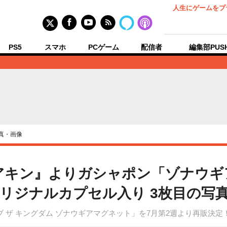
人生にゲームをプ
PS5
スマホ
PCゲーム
配信者
編集部PUS
真・画像
アキン』よりガシャポン「ゾナウギ
リジナルカプセル入り 3枚目の写
ブ ザ キングダム ゾナウギアマグネット」を7月第2週より再販決定