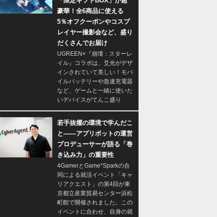
「限定ギフトBOX」が超
豪華！全6商品に使える
5％オフクーポンやコスプ
レイヤー撮影会など、盛り
だくさんでお届け
UGREEN×『崩壊：スターレ
イル』コラボは、爻光がデザ
インされていて美しい！モバ
イルバッテリーや急速充電器
など、ゲームと一緒に使いた
いデバイスがてんこ盛り
若手抜擢の環境で学んだこ
と――アプリボットの運営
プロデューサーが語る「巻
き込み力」の重要性
4GamerとGame*Sparkの合
同による就活イベント「キャ
リアクエスト」の第4回が東
京都立産業貿易センター浜松
町館で開催されました。この
イベントに合わせ、自身の就