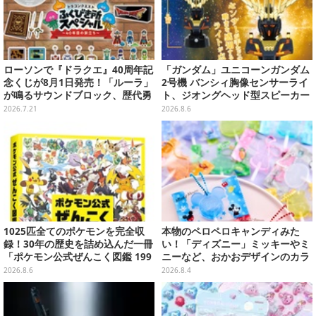
ローソンで『ドラクエ』40周年記
「ガンダム」ユニコーンガンダム
念くじが8月1日発売！「ルーラ」
2号機 バンシィ胸像センサーライ
が鳴るサウンドブロック、歴代勇
ト、ジオングヘッド型スピーカー
者＆スライムのフィギュアなど、
が順次プライズ展開！
2026.7.21
2026.8.6
シリーズを振り返る景品盛りだく
さん
1025匹全てのポケモンを完全収
本物のペロペロキャンディみた
録！30年の歴史を詰め込んだ一冊
い！「ディズニー」ミッキーやミ
「ポケモン公式ぜんこく図鑑 199
ニーなど、おかおデザインのカラ
6-2026」が大ボリューム
フルチャーム全10種が8月31日発
2026.8.6
2026.8.4
売