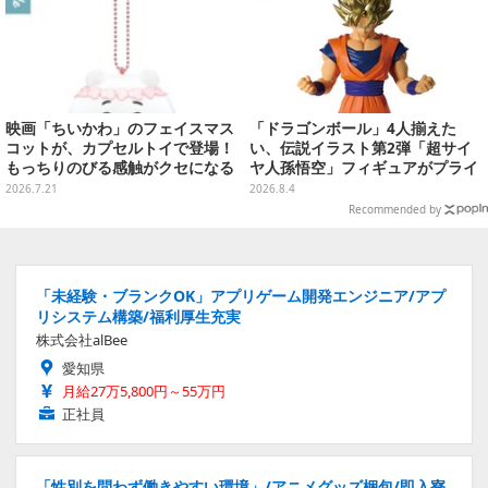
映画「ちいかわ」のフェイスマス
「ドラゴンボール」4人揃えた
コットが、カプセルトイで登場！
い、伝説イラスト第2弾「超サイ
もっちりのびる感触がクセになる
ヤ人孫悟空」フィギュアがプライ
ハチワレ、セイレーンなど全5種
ズ展開！ビッグサイズの「筋斗
2026.7.21
2026.8.4
雲」エアぐるみも
Recommended by
「未経験・ブランクOK」アプリゲーム開発エンジニア/アプ
リシステム構築/福利厚生充実
株式会社alBee
愛知県
月給27万5,800円～55万円
正社員
「性別を問わず働きやすい環境」/アニメグッズ梱包/即入寮