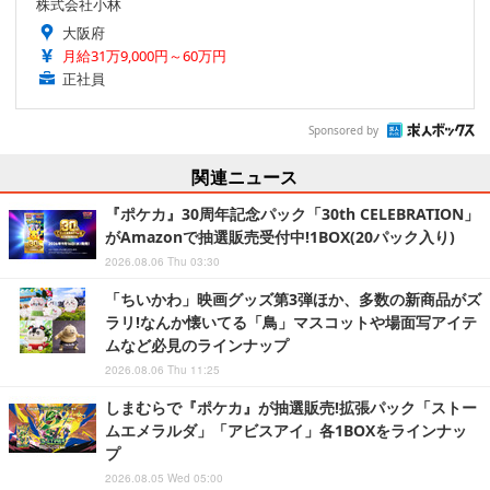
株式会社小林
大阪府
月給31万9,000円～60万円
正社員
Sponsored by
関連ニュース
『ポケカ』30周年記念パック「30th CELEBRATION」
がAmazonで抽選販売受付中!1BOX(20パック入り)
2026.08.06 Thu 03:30
「ちいかわ」映画グッズ第3弾ほか、多数の新商品がズ
ラリ!なんか懐いてる「鳥」マスコットや場面写アイテ
ムなど必見のラインナップ
2026.08.06 Thu 11:25
しまむらで『ポケカ』が抽選販売!拡張パック「ストー
ムエメラルダ」「アビスアイ」各1BOXをラインナッ
プ
2026.08.05 Wed 05:00