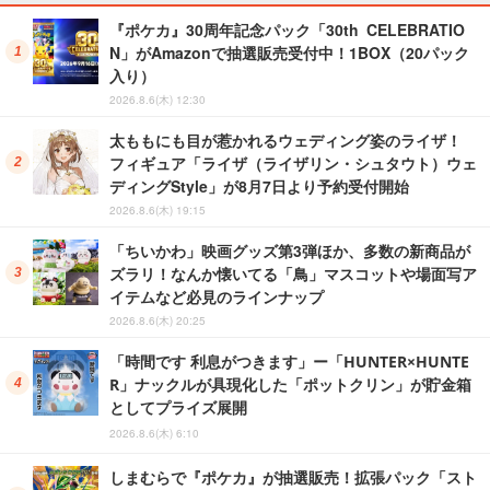
『ポケカ』30周年記念パック「30th CELEBRATIO
N」がAmazonで抽選販売受付中！1BOX（20パック
入り）
2026.8.6(木) 12:30
太ももにも目が惹かれるウェディング姿のライザ！
フィギュア「ライザ（ライザリン・シュタウト）ウェ
ディングStyle」が8月7日より予約受付開始
2026.8.6(木) 19:15
「ちいかわ」映画グッズ第3弾ほか、多数の新商品が
ズラリ！なんか懐いてる「鳥」マスコットや場面写ア
イテムなど必見のラインナップ
2026.8.6(木) 20:25
「時間です 利息がつきます」ー「HUNTER×HUNTE
R」ナックルが具現化した「ポットクリン」が貯金箱
としてプライズ展開
2026.8.6(木) 6:10
しまむらで『ポケカ』が抽選販売！拡張パック「スト