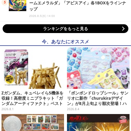
ームエメラルダ」「アビスアイ」各1BOXをラインナ
ップ
2026.8.5(水) 14:00
ランキングをもっと見る
今、あなたにオススメ
Zガンダム、キュベレイら5機体を
「ボンボンドロップシール」サン
収録！高密度ミニプラキット「ガ
リオに新作「churukiraデザイ
ンダムアーティファクト」ベスト
ン」が8月上旬より順次登場！ハ
セレクションが10月発売
ローキティ、はぴだんぶいなど全
2026.8.1
2026.8.4
8種類