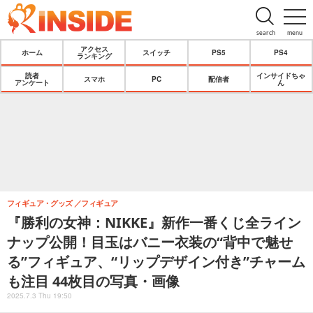
search
menu
アクセス
ホーム
スイッチ
PS5
PS4
ランキング
読者
インサイドちゃ
スマホ
PC
配信者
アンケート
ん
フィギュア・グッズ
フィギュア
『勝利の女神：NIKKE』新作一番くじ全ライン
ナップ公開！目玉はバニー衣装の“背中で魅せ
る”フィギュア、“リップデザイン付き”チャーム
も注目 44枚目の写真・画像
2025.7.3 Thu 19:50