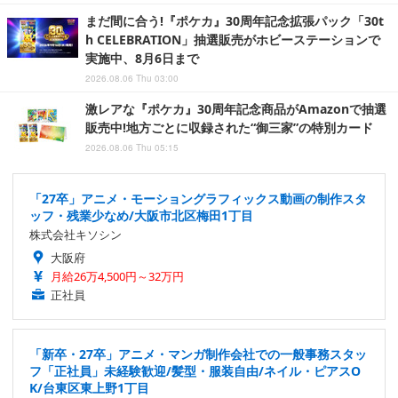
まだ間に合う!『ポケカ』30周年記念拡張パック「30t
h CELEBRATION」抽選販売がホビーステーションで
実施中、8月6日まで
2026.08.06 Thu 03:00
激レアな『ポケカ』30周年記念商品がAmazonで抽選
販売中!地方ごとに収録された“御三家”の特別カード
2026.08.06 Thu 05:15
「27卒」アニメ・モーショングラフィックス動画の制作スタ
ッフ・残業少なめ/大阪市北区梅田1丁目
株式会社キソシン
大阪府
月給26万4,500円～32万円
正社員
「新卒・27卒」アニメ・マンガ制作会社での一般事務スタッ
フ「正社員」未経験歓迎/髪型・服装自由/ネイル・ピアスO
K/台東区東上野1丁目