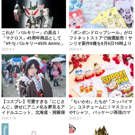
これが「バルキリー」の原点！
「ボンボンドロップシール」がロ
「マクロス」45周年商品として
フトネットストアで抽選販売！サ
「VF-1J バルキリー45th Anniv.」
ンリオ新作8種を8月6日10時より
が予約開始
受付開始
2026.8.3
2026.8.5
【コスプレ】可愛すぎる「にじさ
「ちいかわ」たちが「スッパイマ
んじ」併せにアニメ化を夢見るア
ン」コスチュームに！マスコット
イドルユニット、北海道・洞爺湖
やTシャツ、パッケージ再現のマ
に花開く可憐なレイヤー10選【写
グネットなど全5アイテム
2026.7.18
2026.8.7
真46枚】