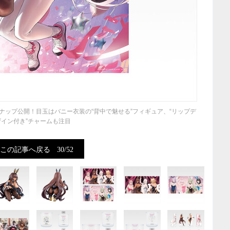
ンナップ公開！目玉はバニー衣装の“背中で魅せる”フィギュア、“リップデ
ザイン付き”チャームも注目
この記事へ戻る
30/52