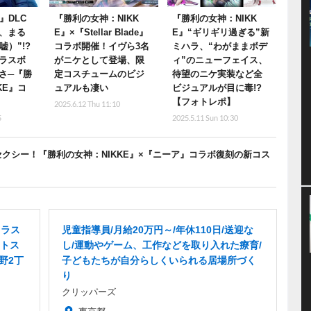
de』DLC
『勝利の女神：NIKK
『勝利の女神：NIKK
、まる
E』×『Stellar Blade』
E』“ギリギリ過ぎる”新
嘘）”!?
コラボ開催！イヴら3名
ミハラ、“わがままボデ
ラスボ
がニケとして登場、限
ィ”のニューフェイス、
さ─『勝
定コスチュームのビジ
待望のニケ実装など全
KE』コ
ュアルも凄い
ビジュアルが目に毒!?
【フォトレポ】
2025.6.12 Thu 11:10
5
2025.5.11 Sun 10:30
セクシー！『勝利の女神：NIKKE』×『ニーア』コラボ復刻の新コス
イラス
児童指導員/月給20万円～/年休110日/送迎な
トス
し/運動やゲーム、工作などを取り入れた療育/
野2丁
子どもたちが自分らしくいられる居場所づく
り
クリッパーズ