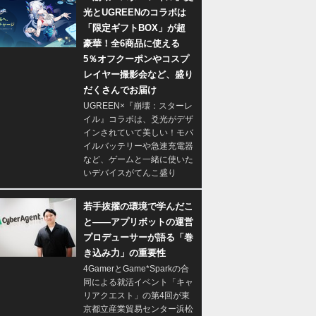
光とUGREENのコラボは
「限定ギフトBOX」が超
豪華！全6商品に使える
5％オフクーポンやコスプ
レイヤー撮影会など、盛り
だくさんでお届け
UGREEN×『崩壊：スターレ
イル』コラボは、爻光がデザ
インされていて美しい！モバ
イルバッテリーや急速充電器
など、ゲームと一緒に使いた
いデバイスがてんこ盛り
若手抜擢の環境で学んだこ
と――アプリボットの運営
プロデューサーが語る「巻
き込み力」の重要性
4GamerとGame*Sparkの合
同による就活イベント「キャ
リアクエスト」の第4回が東
京都立産業貿易センター浜松