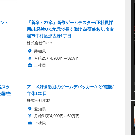
ント
「新卒・27卒」新作ゲームテスター/正社員採
用/未経験OK/地元で長く働ける/研修あり/名古
屋市中村区那古野1丁目
株式会社Creer
愛知県
月給25万4,700円～32万円
正社員
包スタ
アニメ好き歓迎のゲームデバッカー/バグ確認/
完備/空
年休125日
株式会社小林
愛知県
月給31万4,900円～60万円
正社員