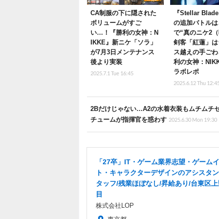
CA制服の下に隠された
『Stellar Bla
ボリュームがすご
の追加バトルは
い…！『勝利の女神：N
で“真のニケ2（
IKKE』新ニケ「ソラ」
剣客「紅蓮」は
が7月3日メンテナンス
ス越えの手ごわ
後より実装
利の女神：NIK
ラボレポ
2025.7.1 Tue 16:45
2025.6.12 Thu 12:4
2Bだけじゃない…A2の水着衣装もムチムチ
チュームが指揮官を惑わす
2025.6.30 Mon 19:30
「27卒」IT・ゲーム業界志望・ゲーム
ト・キャラクターデザインのアシスタン
タッフ/残業ほぼなし/昇給あり/台東区上
目
株式会社LOP