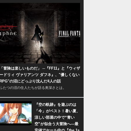
「冒険は楽しいものだ」 ─『FF11』と『ウィザ
ードリィ ヴァリアンツ ダフネ』、"優しくない
RPG"の沼にどっぷり沈んだ4人の話
ふたつの沼の住人たちが語る奥深さとは。
『空の軌跡』を遊ぶのは
「今」がベスト！暑い夏、
涼しい部屋の中で“青い
空”が似合う大冒険へ―最
安値でセール中の『the 1s