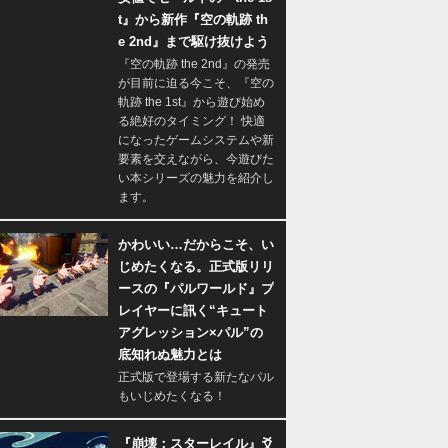
t』から新作『空の軌跡 th
e 2nd』まで駆け抜けよう
『空の軌跡 the 2nd』の発売
が目前に迫る今こそ、『空の
軌跡 the 1st』から遊び始め
る絶好のタイミング！ 快適
になったゲームシステムや新
要素を交えながら、今遊びた
い本シリーズの魅力を紹介し
ます。
かわいい…だからこそ、い
じめたくなる。正式版リリ
ースの『パルワールド』プ
レイヤーに訊く“キュート
アグレッション×パル”の
底知れぬ魅力とは
正式版で登場する新たなパル
もいじめたくなる！
『崩壊：スターレイル』爻