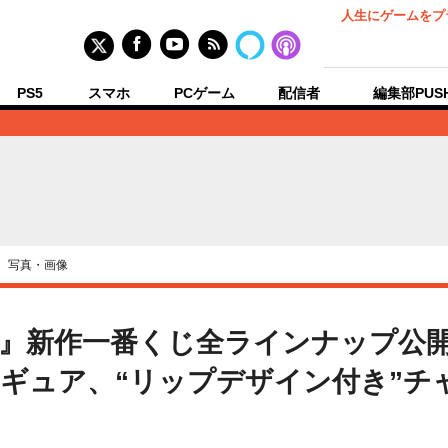
人生にゲームをプ
PS5
スマホ
PCゲーム
配信者
編集部PUS
›
写真・画像
KE』新作一番くじ全ラインナップ公
ギュア、“リップデザイン付き”チャ