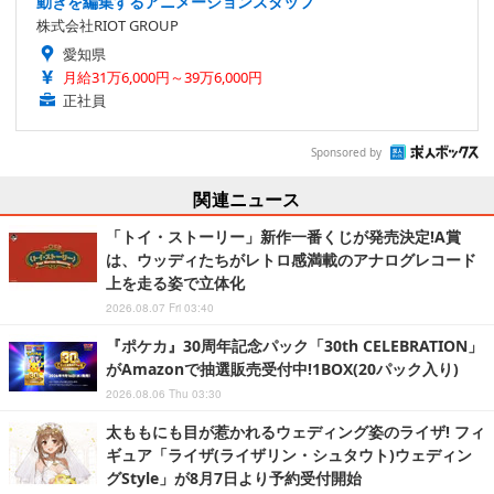
動きを編集するアニメーションスタッフ
株式会社RIOT GROUP
愛知県
月給31万6,000円～39万6,000円
正社員
Sponsored by
関連ニュース
「トイ・ストーリー」新作一番くじが発売決定!A賞
は、ウッディたちがレトロ感満載のアナログレコード
上を走る姿で立体化
2026.08.07 Fri 03:40
『ポケカ』30周年記念パック「30th CELEBRATION」
がAmazonで抽選販売受付中!1BOX(20パック入り)
2026.08.06 Thu 03:30
太ももにも目が惹かれるウェディング姿のライザ! フィ
ギュア「ライザ(ライザリン・シュタウト)ウェディン
グStyle」が8月7日より予約受付開始