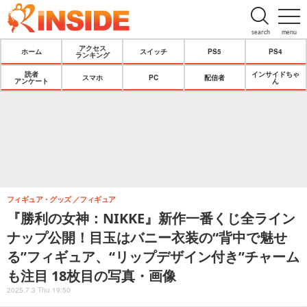
search
menu
アクセス
ホーム
スイッチ
PS5
PS4
ランキング
読者
インサイドちゃ
スマホ
PC
配信者
アンケート
ん
フィギュア・グッズ
フィギュア
『勝利の女神：NIKKE』新作一番くじ全ライン
ナップ公開！目玉はバニー衣装の“背中で魅せ
る”フィギュア、“リップデザイン付き”チャーム
も注目 18枚目の写真・画像
2025.7.3 Thu 19:50