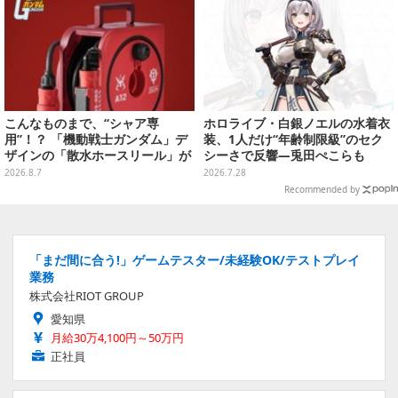
こんなものまで、“シャア専
ホロライブ・白銀ノエルの水着衣
用”！？ 「機動戦士ガンダム」デ
装、1人だけ“年齢制限級”のセク
ザインの「散水ホースリール」が
シーさで反響―兎田ぺこらも
予約開始ーあえて存在感を放つ赤
「こ、こんなことが許されていい
2026.8.7
2026.7.28
さ
のか？」と興奮隠せず
Recommended by
「まだ間に合う!」ゲームテスター/未経験OK/テストプレイ
業務
株式会社RIOT GROUP
愛知県
月給30万4,100円～50万円
正社員