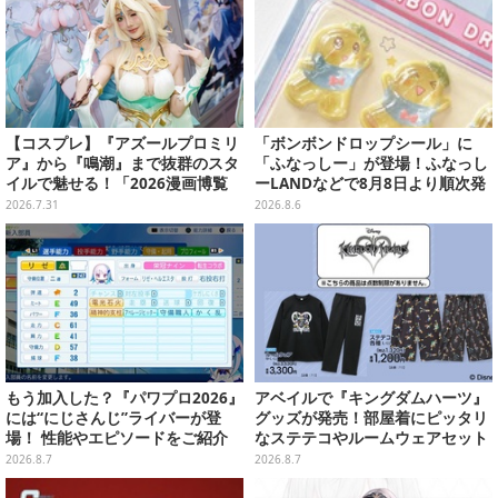
【コスプレ】『アズールプロミリ
「ボンボンドロップシール」に
ア』から『鳴潮』まで抜群のスタ
「ふなっしー」が登場！ふなっし
イルで魅せる！「2026漫画博覧
ーLANDなどで8月8日より順次発
会」百花繚乱の台湾美女12選【写
売
2026.7.31
2026.8.6
真37枚】
もう加入した？『パワプロ2026』
アベイルで『キングダムハーツ』
には“にじさんじ”ライバーが登
グッズが発売！部屋着にピッタリ
場！ 性能やエピソードをご紹介
なステテコやルームウェアセット
2026.8.7
2026.8.7