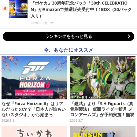
『ポケカ』30周年記念パック「30th CELEBRATIO
N」がAmazonで抽選販売受付中！1BOX（20パック
入り）
2026.8.6(木) 12:30
ランキングをもっと見る
今、あなたにオススメ
なぜ『Forza Horizon 6』はリア
「鎧武」より「S.H.Figuarts（真
ルだったのか？「日本人が誰もい
骨彫製法） 仮面ライダー斬月 メ
ないスタジオ」から始まっ
ロンアームズ」が予約実施！無双
た、“生活感のある日本"の作り方
セイバー、メロンディフェンダー
2026.8.5
2026.8.7
【CEDEC2026】
が付属