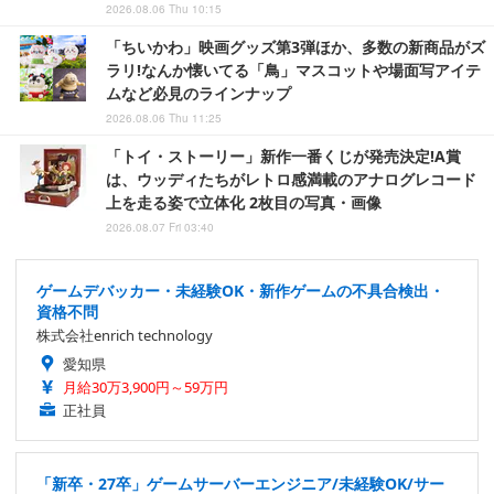
2026.08.06 Thu 10:15
「ちいかわ」映画グッズ第3弾ほか、多数の新商品がズ
ラリ!なんか懐いてる「鳥」マスコットや場面写アイテ
ムなど必見のラインナップ
2026.08.06 Thu 11:25
「トイ・ストーリー」新作一番くじが発売決定!A賞
は、ウッディたちがレトロ感満載のアナログレコード
上を走る姿で立体化 2枚目の写真・画像
2026.08.07 Fri 03:40
ゲームデバッカー・未経験OK・新作ゲームの不具合検出・
資格不問
株式会社enrich technology
愛知県
月給30万3,900円～59万円
正社員
「新卒・27卒」ゲームサーバーエンジニア/未経験OK/サー