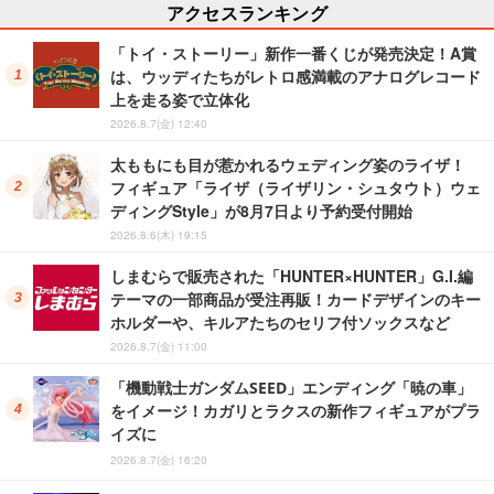
アクセスランキング
「トイ・ストーリー」新作一番くじが発売決定！A賞
は、ウッディたちがレトロ感満載のアナログレコード
上を走る姿で立体化
2026.8.7(金) 12:40
太ももにも目が惹かれるウェディング姿のライザ！
フィギュア「ライザ（ライザリン・シュタウト）ウェ
ディングStyle」が8月7日より予約受付開始
2026.8.6(木) 19:15
しまむらで販売された「HUNTER×HUNTER」G.I.編
テーマの一部商品が受注再販！カードデザインのキー
ホルダーや、キルアたちのセリフ付ソックスなど
2026.8.7(金) 11:00
「機動戦士ガンダムSEED」エンディング「暁の車」
をイメージ！カガリとラクスの新作フィギュアがプラ
イズに
2026.8.7(金) 16:20