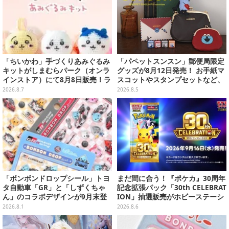
「ちいかわ」手づくりあみぐるみ
「パペットスンスン」郵便局限定
キットがしまむらパーク（オンラ
グッズが8月12日発売！ お手紙マ
インストア）にて8月8日販売！ラ
スコットやスタンプセットなど、
インナップ全3種、初心者向きの
可愛すぎる全5アイテムがライン
2026.8.7
2026.8.5
編み方で作れちゃう
ナップ
「ボンボンドロップシール」トヨ
まだ間に合う！『ポケカ』30周年
タ自動車「GR」と「しずくちゃ
記念拡張パック「30th CELEBRAT
ん」のコラボデザインが9月末登
ION」抽選販売がホビーステーシ
場！くま吉らも描かれた全4柄
ョンで実施中、8月6日まで
2026.8.1
2026.8.6