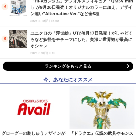
「Hi-νガンダム」デフォルメフィギュア「QMSV min
i」が9月26日発売！オリジナルカラーに加え、デザイ
ン違い"Alternative Ver."など全8種
2026.8.10(月) 15:00
ユニクロの「浮世絵」UTが8月17日発売！がしゃどく
ろなど妖怪をモチーフにした、奥深い世界観が最高に
オシャレ
2026.8.9(日) 0:10
ランキングをもっと見る
今、あなたにオススメ
グローグーの刺しゅうデザインが
『ドラクエ』伝説の武具やモンス