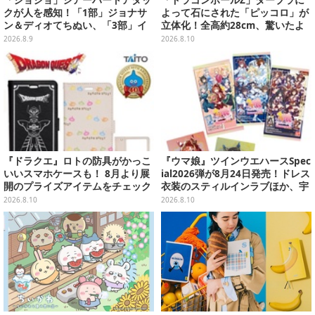
「ジョジョ」シアーハートアタッ
「ドラゴンボールZ」ダーブラに
クが人を感知！「1部」ジョナサ
よって石にされた「ピッコロ」が
ン＆ディオてちぬい、「3部」イ
立体化！全高約28cm、驚いたよ
ギー＆クリームのなりきり帽子な
うな表情とポーズをそのまま再現
2026.8.9
2026.8.10
どもプライズ展開
『ドラクエ』ロトの防具がかっこ
『ウマ娘』ツインウエハースSpec
いいスマホケースも！ 8月より展
ial2026弾が8月24日発売！ドレス
開のプライズアイテムをチェック
衣装のスティルインラブほか、宇
宙走娘<コスモピュエラ>など全30
2026.8.10
2026.8.10
種