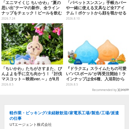
「エニマイくじ ちいかわ」“夏の
「パペットスンスン」手帳カバー
思い出”テーマの新作、全ライン
や一緒に使える文具など全7アイ
ナップをチェック！ビールを飲む
テム！ポケットから顔を覗かせる
「くりまんじゅう」ぬいぐるみな
スンスンほか遊び心満載のデザイ
2026.7.24
2026.8.10
ど
ン
「ちいかわ」たちがさすまた、び
『ドラクエ』スライムたちの可愛
んよよを手に立ち向かう！「討伐
い“バスボール”が再受注開始！ラ
マスコット～映画ver.～」が8月
インナップは全6種、入浴剤から
中旬より順次展開
モンスターのフィギュアが出てく
2026.8.5
2026.8.5
る
Recommended by
軽作業・ピッキング/未経験歓迎/家電系工場/製造/工場/派遣
の仕事
UTエージェント株式会社