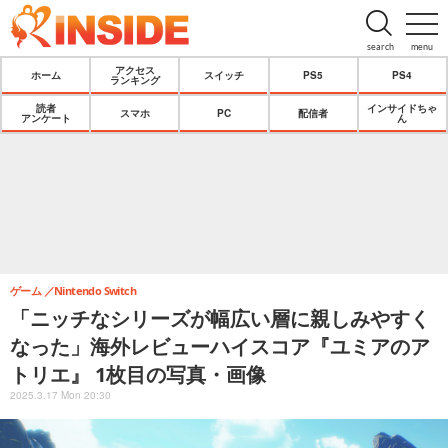
search
menu
アクセス
ホーム
スイッチ
PS5
PS4
ランキング
読者
インサイドちゃ
スマホ
PC
配信者
アンケート
ん
ゲーム
Nintendo Switch
「ニッチなシリーズが幅広い層に親しみやすく
なった」海外レビューハイスコア『ユミアのア
トリエ』 1枚目の写真・画像
2025.3.17 Mon 20:30