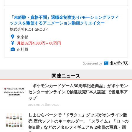
「未経験・資格不問」退職金制度あり/モーショングラフィ
ックスを駆使するアニメーション動画クリエイター
株式会社RIOT GROUP
東京都
月給32万4,300円～60万円
正社員
Sponsored by
関連ニュース
「ポケモンカードゲーム30周年記念商品」がポケモン
センターオンラインで抽選販売!“本人認証”で当選率ア
ップ
2026.08.09 Sun 09:30
しまむらパークで『ドラクエ』グッズがオンライン販
売!歴代ソフトのキーホルダー、「スライム」「ロトの
剣&盾」などのメタルフィギュアも 2枚目の写真・画