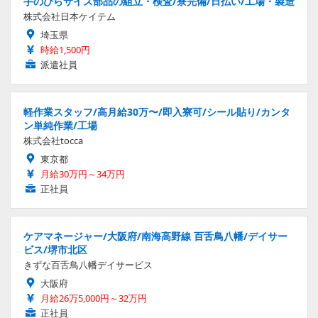
手のひらサイズ部品の組立・検査/寮完備/日払い/工場・製造
株式会社日本ケイテム
埼玉県
時給1,500円
派遣社員
軽作業スタッフ/高月給30万〜/即入寮可/シール貼り/カンタ
ン単純作業/工場
株式会社tocca
東京都
月給30万円～34万円
正社員
ケアマネージャー/大阪府/南海高野線 百舌鳥八幡/デイサー
ビス/堺市北区
きずな百舌鳥八幡デイサービス
大阪府
月給26万5,000円～32万円
正社員