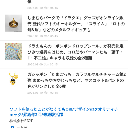
像
2026.08.10 Mon 05:45
しまむらパークで『ドラクエ』グッズがオンライン販
売!歴代ソフトのキーホルダー、「スライム」「ロトの
剣&盾」などのメタルフィギュアも
2026.08.10 Mon 05:45
ドラえもんの「ボンボンドロップシール」が発売決定!
ひみつ道具をはじめ、コロ助やパーマンたち「藤子・
F・不二雄」キャラも収録の全2種類
2026.08.09 Sun 05:15
ガシャポン「たまごっち」カラフルマルチチャーム第2
弾!まめっちやおやじっちなど、マスコット&バンドの
色がリンクした全6種
2026.08.10 Mon 03:45
ソフトを使ったことがなくてもOK!/デザインのクオリティチ
ェック/昇給年2回/未経験活躍
株式会社RIOT