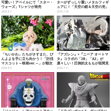
可愛い！アベイルにて「スター・
ターがずっしり重いメタルフィギ
ウォーズ」Tシャツが発売
ュアに！「天空の鎧＆天空の兜」
など全7種類
2026.8.7
2026.7.20
「ちいかわ」たちがさすまた、び
『アズレン』×『ニーア オートマ
んよよを手に立ち向かう！「討伐
タ』コラボの「2B」「A2」が
マスコット～映画ver.～」が順次
凛々しい！圧倒的太ももが垣間見
展開
える“白ドレス着せ替え”も初公開
2026.8.9
2026.7.11