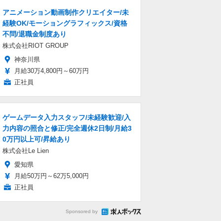
アニメーション動画制作クリエイター/未
経験OK/モーショングラフィックス/資格
不問/退職金制度あり
株式会社RIOT GROUP
神奈川県
月給30万4,800円～60万円
正社員
ゲームデータ入力スタッフ/未経験歓迎/入
力内容の照合と修正/完全週休2日制/月給3
0万円以上可/昇給あり
株式会社Le Lien
愛知県
月給50万円～62万5,000円
正社員
Sponsored by