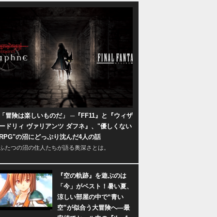
「冒険は楽しいものだ」 ─『FF11』と『ウィザ
ードリィ ヴァリアンツ ダフネ』、"優しくない
RPG"の沼にどっぷり沈んだ4人の話
ふたつの沼の住人たちが語る奥深さとは。
『空の軌跡』を遊ぶのは
「今」がベスト！暑い夏、
涼しい部屋の中で“青い
空”が似合う大冒険へ―最