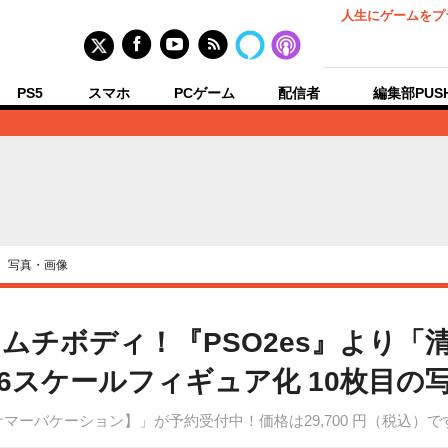
人生にゲームをプ
PS5
スマホ
PCゲーム
配信者
編集部PUS
›
写真・画像
ムチボディ！『PSO2es』より「
6スケールフィギュア化 10枚目の
マーバケーション】」が予約受付中！価格は29,700 円（税込）で