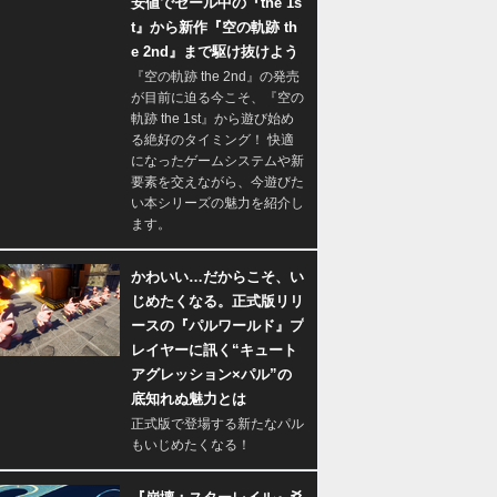
安値でセール中の『the 1s
t』から新作『空の軌跡 th
e 2nd』まで駆け抜けよう
『空の軌跡 the 2nd』の発売
が目前に迫る今こそ、『空の
軌跡 the 1st』から遊び始め
る絶好のタイミング！ 快適
になったゲームシステムや新
要素を交えながら、今遊びた
い本シリーズの魅力を紹介し
ます。
かわいい…だからこそ、い
じめたくなる。正式版リリ
ースの『パルワールド』プ
レイヤーに訊く“キュート
アグレッション×パル”の
底知れぬ魅力とは
正式版で登場する新たなパル
もいじめたくなる！