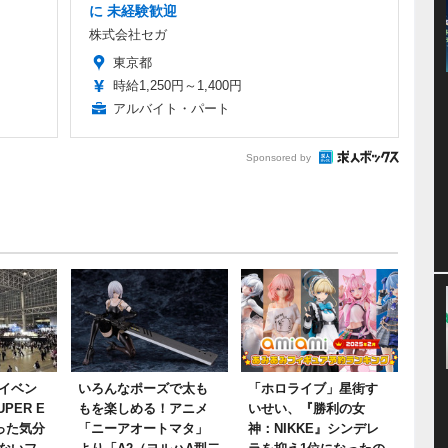
に 未経験歓迎
株式会社セガ
東京都
時給1,250円～1,400円
アルバイト・パート
Sponsored by
イベン
いろんなポーズで太も
「ホロライブ」星街す
UPER E
もを楽しめる！アニメ
いせい、『勝利の女
行った気分
「ニーアオートマタ」
神：NIKKE』シンデレ