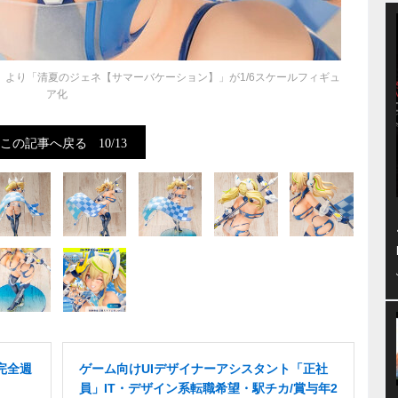
s』より「清夏のジェネ【サマーバケーション】」が1/6スケールフィギュ
ア化
この記事へ戻る
10/13
完全週
ゲーム向けUIデザイナーアシスタント「正社
員」IT・デザイン系転職希望・駅チカ/賞与年2