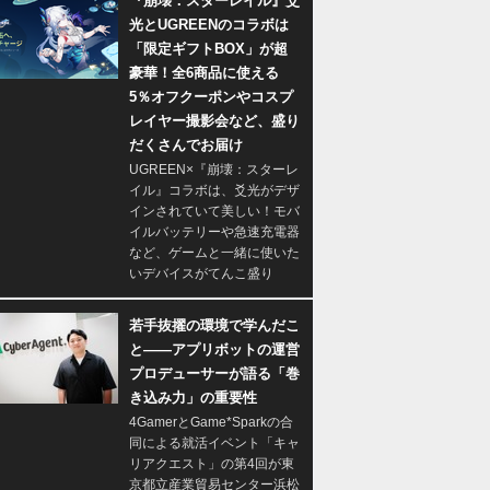
『崩壊：スターレイル』爻
光とUGREENのコラボは
「限定ギフトBOX」が超
豪華！全6商品に使える
5％オフクーポンやコスプ
レイヤー撮影会など、盛り
だくさんでお届け
UGREEN×『崩壊：スターレ
イル』コラボは、爻光がデザ
インされていて美しい！モバ
イルバッテリーや急速充電器
など、ゲームと一緒に使いた
いデバイスがてんこ盛り
若手抜擢の環境で学んだこ
と――アプリボットの運営
プロデューサーが語る「巻
き込み力」の重要性
4GamerとGame*Sparkの合
同による就活イベント「キャ
リアクエスト」の第4回が東
京都立産業貿易センター浜松