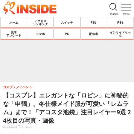
search
menu
アクセス
ホーム
スイッチ
PS5
PS4
ランキング
読者
インサイドちゃ
スマホ
PC
配信者
アンケート
ん
コスプレ
イベント
【コスプレ】エレガントな「ロビン」に神秘的
な「申鶴」、冬仕様メイド服が可愛い「レムラ
ム」まで！「アコスタ池袋」注目レイヤー9選 2
4枚目の写真・画像
2025.2.25 Tue 12:00