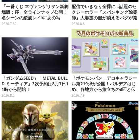
「一番くじ ヱヴァンゲリヲン新劇
配信でいきなり全裸に…話題のセ
場版：序」全ラインナップ公開！
クシーホラー『スパンキング除霊
名シーンの綾波レイや“あの写
師』人妻霊の服が消えるバグが発
真”の葛城ミサトフィギュアほ
生。「丸裸になる現象を泣きなが
2026.7.30
2026.8.6
か、場面写クリアファイルなど
ら修正しました」と現在はアプデ
済み
「ガンダムSEED」「METAL BUIL
「ポケモンパン」デコキャラシー
D ミーティア」3次予約は8月7日1
ル第219弾が公開！パルデアはじ
1時から開始！
め、各地方から旅立ちの3匹と伝
説のポケモンたち全21種ラインナ
2026.8.5
2026.7.9
ップ