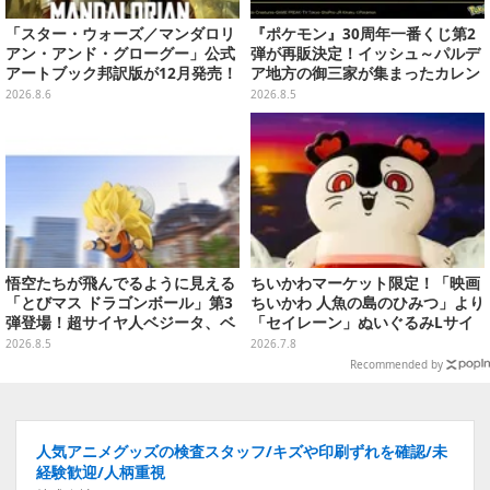
「スター・ウォーズ／マンダロリ
『ポケモン』30周年一番くじ第2
アン・アンド・グローグー」公式
弾が再販決定！イッシュ～パルデ
アートブック邦訳版が12月発売！
ア地方の御三家が集まったカレン
映画のコンセプトアートやスケッ
ダー、ぬいぐるみなど記念グッズ
2026.8.6
2026.8.5
チを掲載
盛りだくさん
悟空たちが飛んでるように見える
ちいかわマーケット限定！「映画
「とびマス ドラゴンボール」第3
ちいかわ 人魚の島のひみつ」より
弾登場！超サイヤ人ベジータ、ベ
「セイレーン」ぬいぐるみLサイ
ジットなど全6種
ズが7月24日より予約開始
2026.8.5
2026.7.8
Recommended by
人気アニメグッズの検査スタッフ/キズや印刷ずれを確認/未
経験歓迎/人柄重視