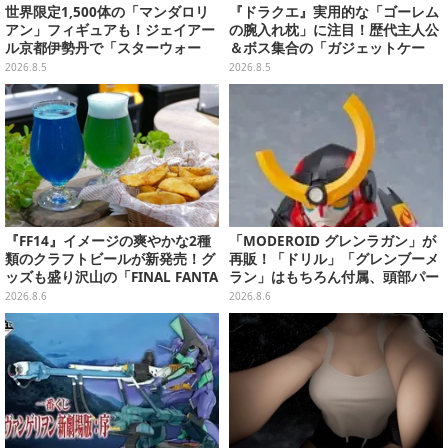
世界限定1,500体の「マンダロリ
『ドラクエ』実用的な「ゴーレム
アン」フィギュアも！ジェイアー
の腕入れ枕」に注目！歴代主人公
ル京都伊勢丹で「スターウォー
＆ボス集合の「ガジェットケー
ズ」&「マーベル」ポップアップ
ス」ほか9プライズが8月順次展開
2026.8.5
2026.8.5
ストア開催
『FF14』イメージの爽やかな2種
「MODEROID グレンラガン」が
類のクラフトビールが新発売！グ
再販！「ドリル」「グレンブーメ
ッズも盛り沢山の「FINAL FANTA
ラン」はもちろん付属、頭部パー
SY XIV GOODS SHOP」では巨大
ツを組み替えると「ラガン」も再
2026.8.6
2026.8.6
なエーテライトもお出迎え
現可能