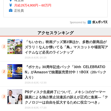
埼玉県
月給29万4,900円～60万円
正社員
Sponsored by
アクセスランキング
「ちいかわ」映画グッズ第3弾ほか、多数の新商品が
ズラリ！なんか懐いてる「鳥」マスコットや場面写ア
イテムなど必見のラインナップ
2026.8.6(木) 20:25
『ポケカ』30周年記念パック「30th CELEBRATIO
N」がAmazonで抽選販売受付中！1BOX（20パック
入り）
2026.8.6(木) 12:30
PSディスク生産終了について、メキシコのゲーマー
議員による独占禁止法違反の訴えが正式に進展―「テ
クノロジーは自由を拡大するために役立つべき」
2026.8.6(木) 17:20