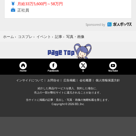
月給33万5,600円～58万円
正社員
Sponsored by
写真・画像
ホーム
›
コスプレ
›
イベント
›
記事
›
Home
Facebook
YouTube
X
インサイドについて
お問合せ
広告掲載
会社概要
個人情報保護方針
紹介した商品/サービスを購入、契約した場合に、
売上の一部が弊社サイトに還元されることがあります。
当サイトに掲載の記事・見出し・写真・画像の無断転載を禁じます。
Copyright © 2026 IID, Inc.