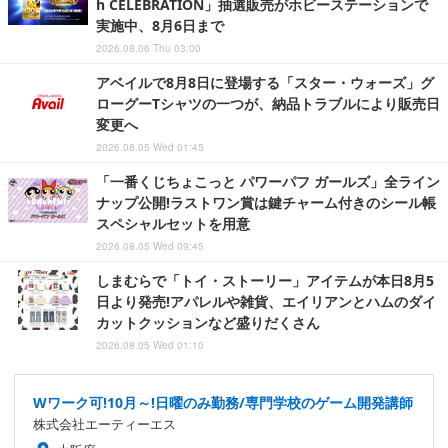
h CELEBRATION」抽選販売がホビーステーションで
実施中、8月6日まで
2026.08.06 Thu 03:00
アベイルで8月8日に登場する「スター・ウォーズ」グ
ローグーTシャツの一つが、納品トラブルにより販売日
変更へ
2026.08.05 Wed 01:45
「一番くじちょこっと パワーパフ ガールズ」全ライン
ナップ公開!ラストワン賞は鍵チャーム付きのシール帳
スペシャルセットを用意
2026.08.05 Wed 09:45
しまむらで「トイ・ストーリー」アイテムが本日8月5
日より発売!アパレルや雑貨、エイリアンとハムのダイ
カットクッションなど盛りだくさん
2026.08.05 Wed 01:10
Wワーク可!10月～!日曜のみ勤務/専門学校のゲーム開発講師
株式会社エーティーエス