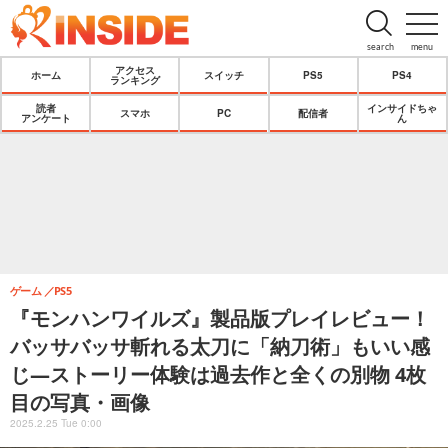
search
menu
アクセス
ホーム
スイッチ
PS5
PS4
ランキング
読者
インサイドちゃ
スマホ
PC
配信者
アンケート
ん
ゲーム
PS5
『モンハンワイルズ』製品版プレイレビュー！
バッサバッサ斬れる太刀に「納刀術」もいい感
じ―ストーリー体験は過去作と全くの別物 4枚
目の写真・画像
2025.2.25 Tue 0:00