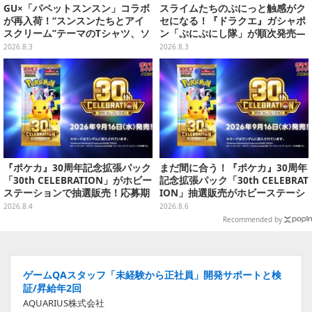
GU×「パペットスンスン」コラボ
スライムたちのぷにっと触感がク
が再入荷！“スンスンたちとアイ
セになる！『ドラクエ』ガシャポ
スクリーム”テーマのTシャツ、ソ
ン「ぷにぷにし隊」が順次発売―
ックスなどが対象
全4種ではぐれメタルは固め
2026.8.3
2026.8.3
『ポケカ』30周年記念拡張パック
まだ間に合う！『ポケカ』30周年
「30th CELEBRATION」がホビー
記念拡張パック「30th CELEBRAT
ステーションで抽選販売！応募期
ION」抽選販売がホビーステーシ
間は8月6日23時59分まで
ョンで実施中、8月6日まで
2026.8.4
2026.8.6
Recommended by
ゲームQAスタッフ「未経験から正社員」開発サポートと検
証/昇給年2回
AQUARIUS株式会社