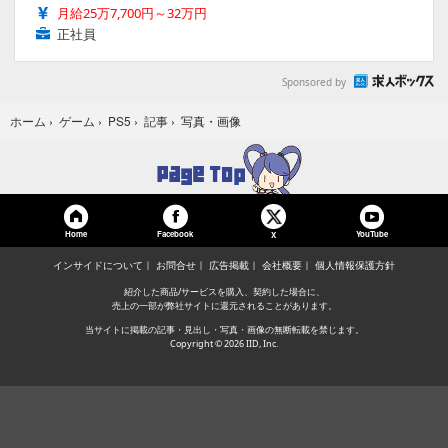
月給25万7,700円～32万円
正社員
Sponsored by
写真・画像
ホーム
›
ゲーム
›
PS5
›
記事
›
Home
Facebook
YouTube
X
インサイドについて
お問合せ
広告掲載
会社概要
個人情報保護方針
紹介した商品/サービスを購入、契約した場合に、
売上の一部が弊社サイトに還元されることがあります。
当サイトに掲載の記事・見出し・写真・画像の無断転載を禁じます。
Copyright © 2026 IID, Inc.