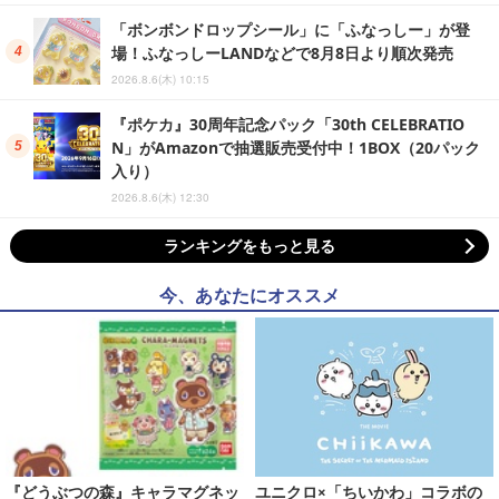
「ボンボンドロップシール」に「ふなっしー」が登
場！ふなっしーLANDなどで8月8日より順次発売
2026.8.6(木) 10:15
『ポケカ』30周年記念パック「30th CELEBRATIO
N」がAmazonで抽選販売受付中！1BOX（20パック
入り）
2026.8.6(木) 12:30
ランキングをもっと見る
今、あなたにオススメ
『どうぶつの森』キャラマグネッ
ユニクロ×「ちいかわ」コラボの