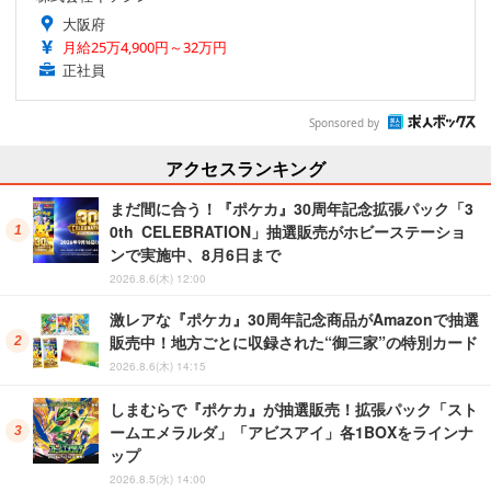
大阪府
月給25万4,900円～32万円
正社員
Sponsored by
アクセスランキング
まだ間に合う！『ポケカ』30周年記念拡張パック「3
0th CELEBRATION」抽選販売がホビーステーショ
ンで実施中、8月6日まで
2026.8.6(木) 12:00
激レアな『ポケカ』30周年記念商品がAmazonで抽選
販売中！地方ごとに収録された“御三家”の特別カード
2026.8.6(木) 14:15
しまむらで『ポケカ』が抽選販売！拡張パック「スト
ームエメラルダ」「アビスアイ」各1BOXをラインナ
ップ
2026.8.5(水) 14:00