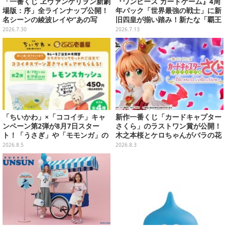
「一番くじ ヱヴァンゲリヲン新劇
『ワンピース カードゲーム』4周
場版：序」全ラインナップ公開！
年パック「世界最強の戦士」に新
名シーンの綾波レイや“あの写
旧四皇が揃い踏み！新たな「覇王
真”の葛城ミサトフィギュアほ
色SP」のゾロ、ヤマトなど28枚も
2026.7.30
2026.7.13
か、場面写クリアファイルなど
の新カード一挙公開
「ちいかわ」×「ココイチ」キャ
新作一番くじ「カードキャプター
ンペーン第2弾が8月7日スター
さくら」のラストワン賞が公開！
ト！「うさぎ」や「モモンガ」の
木之本桜とケロちゃんがバラの花
スプーン置きをGETしよう
びらに包まれている姿で立体化
2026.8.5
2026.8.3