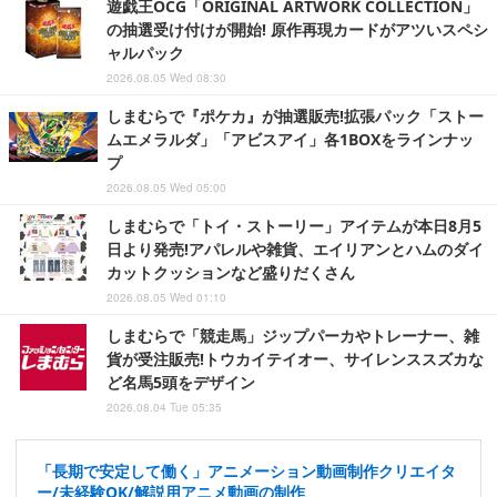
遊戯王OCG「ORIGINAL ARTWORK COLLECTION」
の抽選受け付けが開始! 原作再現カードがアツいスペシ
ャルパック
2026.08.05 Wed 08:30
しまむらで『ポケカ』が抽選販売!拡張パック「ストー
ムエメラルダ」「アビスアイ」各1BOXをラインナッ
プ
2026.08.05 Wed 05:00
しまむらで「トイ・ストーリー」アイテムが本日8月5
日より発売!アパレルや雑貨、エイリアンとハムのダイ
カットクッションなど盛りだくさん
2026.08.05 Wed 01:10
しまむらで「競走馬」ジップパーカやトレーナー、雑
貨が受注販売!トウカイテイオー、サイレンススズカな
ど名馬5頭をデザイン
2026.08.04 Tue 05:35
「長期で安定して働く」アニメーション動画制作クリエイタ
ー/未経験OK/解説用アニメ動画の制作