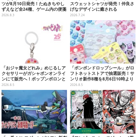
ツが8月10日発売！たぬきちやし
スウェットシャツが発売！仲良さ
ずえなど全24種、ゲーム内の便箋
げなデザインに癒される
風メモカード全10種も
2026.8.3
2026.7.24
「おジャ魔女どれみ」めじるしア
「ボンボンドロップシール」がロ
クセサリーがガシャポンオンライ
フトネットストアで抽選販売！サ
ンにて販売へ！ポップンポロンと
ンリオ新作8種を8月6日10時より
魔法玉の2連チャームなど全9種
受付開始
2026.8.5
2026.8.5