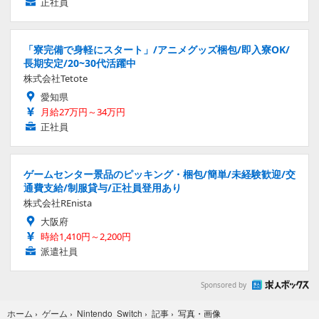
正社員
「寮完備で身軽にスタート」/アニメグッズ梱包/即入寮OK/
長期安定/20~30代活躍中
株式会社Tetote
愛知県
月給27万円～34万円
正社員
ゲームセンター景品のピッキング・梱包/簡単/未経験歓迎/交
通費支給/制服貸与/正社員登用あり
株式会社REnista
大阪府
時給1,410円～2,200円
派遣社員
Sponsored by
写真・画像
ホーム
›
ゲーム
›
Nintendo Switch
›
記事
›