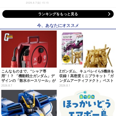
2026.8.7(金) 15:15
ランキングをもっと見る
今、あなたにオススメ
こんなものまで、“シャア専
Zガンダム、キュベレイら5機体を
用”！？ 「機動戦士ガンダム」デ
収録！高密度ミニプラキット「ガ
ザインの「散水ホースリール」が
ンダムアーティファクト」ベスト
予約開始ーあえて存在感を放つ赤
セレクションが10月発売
2026.8.7
2026.8.1
さ