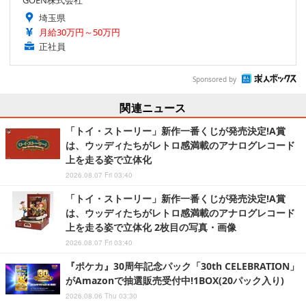
GOEN株式会社
埼玉県
月給30万円～50万円
正社員
Sponsored by
関連ニュース
「トイ・ストーリー」新作一番くじが発売決定!A賞
は、ウッディたちがレトロ感満載のアナログレコード
上を走る姿で立体化
2026.08.07 Fri 03:40
「トイ・ストーリー」新作一番くじが発売決定!A賞
は、ウッディたちがレトロ感満載のアナログレコード
上を走る姿で立体化 2枚目の写真・画像
2026.08.07 Fri 03:40
『ポケカ』30周年記念パック「30th CELEBRATION」
がAmazonで抽選販売受付中!1BOX(20パック入り)
2026.08.06 Thu 03:30