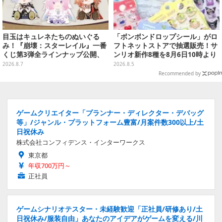
目玉はキュレネたちのぬいぐる
「ボンボンドロップシール」がロ
み！『崩壊：スターレイル』一番
フトネットストアで抽選販売！サ
くじ第3弾全ラインナップ公開、
ンリオ新作8種を8月6日10時より
美麗ビジュアルのアクリルボード
受付開始
2026.8.7
2026.8.5
など用意
Recommended by
ゲームクリエイター「プランナー・ディレクター・デバッグ
等」/ジャンル・プラットフォーム豊富/月案件数300以上/土
日祝休み
株式会社コンフィデンス・インターワークス
東京都
年収700万円～
正社員
ゲームシナリオテスター・未経験歓迎「正社員/研修あり/土
日祝休み/服装自由」あなたのアイデアがゲームを変える/川