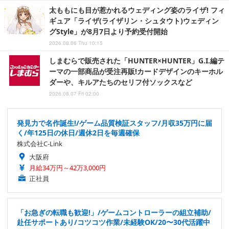
太ももにも目が惹かれるウェディング姿のライザ! フィ
ギュア「ライザ(ライザリン・シュタウト)ウェディン
グStyle」が8月7日より予約受付開始
2026.08.06 Thu 10:15
しまむらで販売された「HUNTER×HUNTER」G.I.編テ
ーマの一部商品が受注再販!カードデザインのキーホル
ダーや、キルアたちのセリフ付ソックスなど
2026.08.07 Fri 02:00
発見力で名作誕生!/ゲーム品質検証スタッフ/月収35万円に届
く/年125日の休日/週休2日を毎週確保
株式会社C-Link
大阪府
月給34万円～42万3,000円
正社員
「お急ぎの転職も歓迎!」/ゲームコントローラーの組立補助/
赴任サポートあり/コツコツ作業/未経験OK/20〜30代活躍中