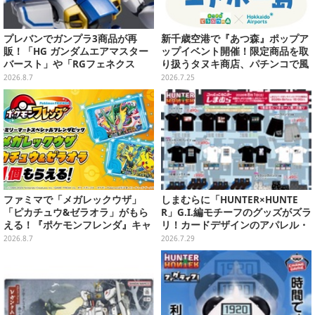
プレバンでガンプラ3商品が再
新千歳空港で『あつ森』ポップア
販！「HG ガンダムエアマスター
ップイベント開催！限定商品を取
バースト」や「RGフェネクス
り扱うタヌキ商店、パチンコで風
（ナラティブVer.）」も
船を狙う体験ゲームなど
2026.8.7
2026.7.25
ファミマで「メガレックウザ」
しまむらに「HUNTER×HUNTE
「ピカチュウ&ゼラオラ」がもら
R」G.I.編モチーフのグッズがズラ
える！『ポケモンフレンダ』キャ
リ！カードデザインのアパレル・
ンペーンが8月11日開始
雑貨、ゴレイヌの「オレが3人分
2026.8.7
2026.7.29
になる…」も