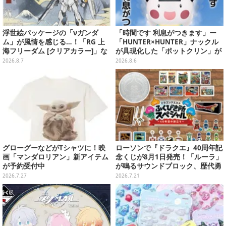
浮世絵パッケージの「νガンダ
「時間です 利息がつきます」ー
ム」が風情を感じる…！「RG 上
「HUNTER×HUNTER」ナックル
海フリーダム [クリアカラー]」な
が具現化した「ポットクリン」が
どガンプラ2商品が8月順次発売
貯金箱としてプライズ展開
2026.8.7
2026.8.6
グローグーなどがTシャツに！映
ローソンで『ドラクエ』40周年記
画「マンダロリアン」新アイテム
念くじが8月1日発売！「ルーラ」
が予約受付中
が鳴るサウンドブロック、歴代勇
者＆スライムのフィギュアなど、
2026.7.27
2026.7.21
シリーズを振り返る景品盛りだく
さん