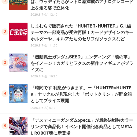
は、ウッディたちがレトロ感満載のアナログレコード
上を走る姿で立体化
2026.8.7(金) 12:40
しまむらで販売された「HUNTER×HUNTER」G.I.編
テーマの一部商品が受注再販！カードデザインのキー
ホルダーや、キルアたちのセリフ付ソックスなど
2026.8.7(金) 11:00
「機動戦士ガンダムSEED」エンディング「暁の車」
をイメージ！カガリとラクスの新作フィギュアがプラ
イズに
2026.8.7(金) 16:20
「時間です 利息がつきます」ー「HUNTER×HUNTE
R」ナックルが具現化した「ポットクリン」が貯金箱
としてプライズ展開
2026.8.6(木) 6:10
「デスティニーガンダムSpecII」が最終決戦時カラー
リングで商品化！イベント開催記念商品としてMETA
L ROBOT魂に新登場