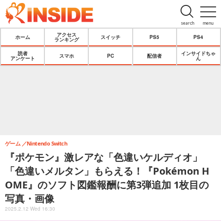
search
menu
アクセス
ホーム
スイッチ
PS5
PS4
ランキング
読者
インサイドちゃ
スマホ
PC
配信者
アンケート
ん
ゲーム
Nintendo Switch
『ポケモン』激レアな「色違いケルディオ」
「色違いメルタン」もらえる！『Pokémon H
OME』のソフト図鑑報酬に第3弾追加 1枚目の
写真・画像
2025.2.12 Wed 16:30