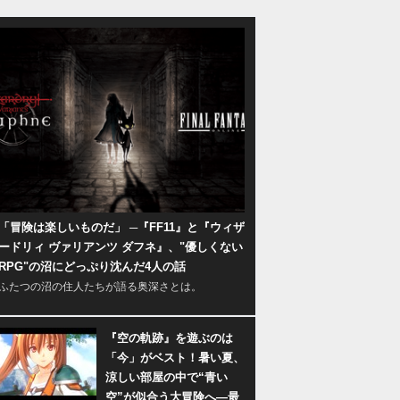
「冒険は楽しいものだ」 ─『FF11』と『ウィザ
ードリィ ヴァリアンツ ダフネ』、"優しくない
RPG"の沼にどっぷり沈んだ4人の話
ふたつの沼の住人たちが語る奥深さとは。
『空の軌跡』を遊ぶのは
「今」がベスト！暑い夏、
涼しい部屋の中で“青い
空”が似合う大冒険へ―最