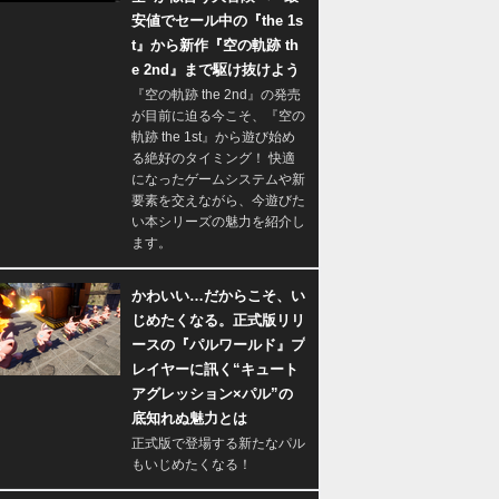
安値でセール中の『the 1s
t』から新作『空の軌跡 th
e 2nd』まで駆け抜けよう
『空の軌跡 the 2nd』の発売
が目前に迫る今こそ、『空の
軌跡 the 1st』から遊び始め
る絶好のタイミング！ 快適
になったゲームシステムや新
要素を交えながら、今遊びた
い本シリーズの魅力を紹介し
ます。
かわいい…だからこそ、い
じめたくなる。正式版リリ
ースの『パルワールド』プ
レイヤーに訊く“キュート
アグレッション×パル”の
底知れぬ魅力とは
正式版で登場する新たなパル
もいじめたくなる！