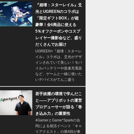
『崩壊：スターレイル』爻
光とUGREENのコラボは
「限定ギフトBOX」が超
豪華！全6商品に使える
5％オフクーポンやコスプ
レイヤー撮影会など、盛り
だくさんでお届け
UGREEN×『崩壊：スターレ
イル』コラボは、爻光がデザ
インされていて美しい！モバ
イルバッテリーや急速充電器
など、ゲームと一緒に使いた
いデバイスがてんこ盛り
若手抜擢の環境で学んだこ
と――アプリボットの運営
プロデューサーが語る「巻
き込み力」の重要性
4GamerとGame*Sparkの合
同による就活イベント「キャ
リアクエスト」の第4回が東