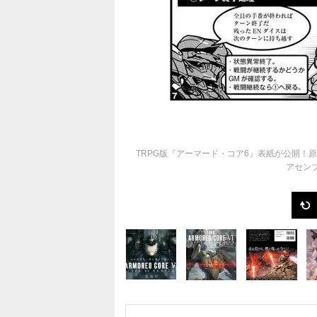
TRPG版『アーマード・コア6』表紙が公開！
アセン