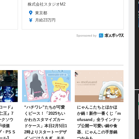
株式会社スタジオM2
東京都
月給23万円
Sponsored by
リロード』
“ハチワレ”たちが可愛
にゃんこたちとほかほ
仁王』7
くピース！「2025ちい
か鍋！新作一番くじ「m
ークソウ
かわカスタマイズカー
ofusand」全ラインナッ
手頃価
ドケース」本日2月5日1
プ公開ー可愛い鍋や食
・PS S
2時よりスタートーデザ
器、にゃんこの手形鍋
セール】
インにはうさぎ、モモ
つかみも