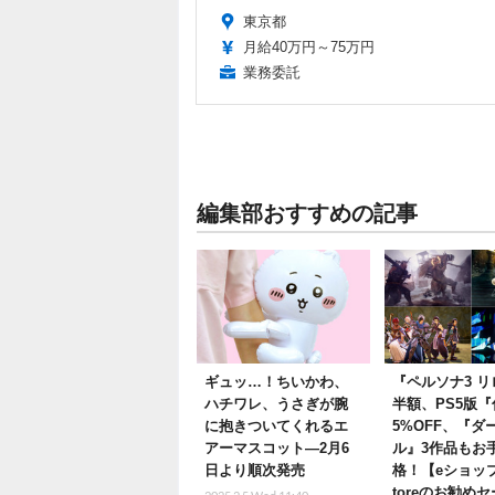
東京都
月給40万円～75万円
業務委託
編集部おすすめの記事
ギュッ…！ちいかわ、
『ペルソナ3 
ハチワレ、うさぎが腕
半額、PS5版『
に抱きついてくれるエ
5%OFF、『ダ
アーマスコット―2月6
ル』3作品もお
日より順次発売
格！【eショップ
toreのお勧め