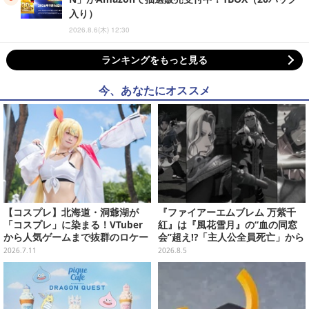
入り）
2026.8.6(木) 12:30
ランキングをもっと見る
今、あなたにオススメ
【コスプレ】北海道・洞爺湖が
『ファイアーエムブレム 万紫千
「コスプレ」に染まる！VTuber
紅』は『風花雪月』の“血の同窓
から人気ゲームまで抜群のロケー
会”超え!?「主人公全員死亡」から
ションも必見な美女レイヤー10選
始まる物語は、様々なシリーズ作
2026.7.11
2026.8.5
【写真45枚】
を想起させる