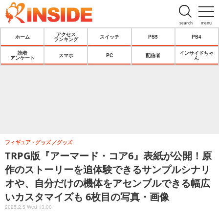
search
menu
アクセス
ホーム
スイッチ
PS5
PS4
ランキング
読者
インサイドちゃ
スマホ
PC
配信者
アンケート
ん
フィギュア・グッズ
グッズ
TRPG版『アーマード・コア6』表紙が公開！原
作のストーリーを追体験できるサンプルシナリ
オや、自分だけの機体をアセンブルできる幅広
いカスタマイズも 6枚目の写真・画像
2025.2.5 Wed 13:00