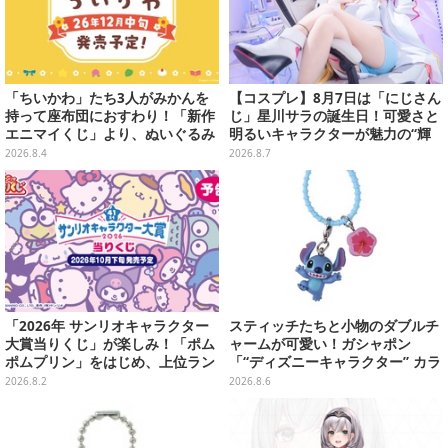
「ちいかわ」たち3人がみかんを
【コスプレ】8月7日は「にじさん
持って座布団におすわり！「新作
じ」星川サラの誕生日！可愛さと
エニマイくじ」より、ぬいぐるみ
明るいキャラクターが魅力の“輝
画像が初公開
く一番星”な美女レイヤーまとめ
2026.8.4
2026.8.7
【写真40枚】
「2026年 サンリオキャラクター
スティッチたちと小物のダブルチ
大賞当りくじ」が楽しみ！「ポム
ャームが可愛い！ガシャポン
ポムプリン」をはじめ、上位ラン
「“ディズニーキャラクター” カラ
クインが登場するスペシャル企画
フルマルチチャーム」が発売
2026.8.2
2026.8.6