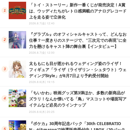
「トイ・ストーリー」新作一番くじが発売決定！A賞
は、ウッディたちがレトロ感満載のアナログレコード
上を走る姿で立体化
2026.8.7(金) 12:40
『グラブル』のオフィシャルキャストって、どんなお
仕事？一度きりのステージで、“三次元での表現”に全
力を懸けるキャスト陣の舞台裏【インタビュー】
2026.8.7(金) 12:00
太ももにも目が惹かれるウェディング姿のライザ！
フィギュア「ライザ（ライザリン・シュタウト）ウェ
ディングStyle」が8月7日より予約受付開始
2026.8.6(木) 19:15
「ちいかわ」映画グッズ第3弾ほか、多数の新商品が
ズラリ！なんか懐いてる「鳥」マスコットや場面写ア
イテムなど必見のラインナップ
2026.8.6(木) 20:25
『ポケカ』30周年記念パック「30th CELEBRATIO
N」がAmazonで抽選販売受付中！1BOX（20パック