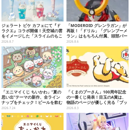
ジェラート ピケ カフェにて『ド
「MODEROID グレンラガン」が
ラクエ』コラボ開催！天空城の雲
再販！「ドリル」「グレンブーメ
をイメージした「スライムのもこ
ラン」はもちろん付属、頭部パー
もこ天空クレープ」などを提供
ツを組み替えると「ラガン」も再
2026.8.7
2026.8.6
現可能
「エニマイくじ ちいかわ」“夏の
「くまのプーさん」100周年記念
思い出”テーマの新作、全ライン
の一番くじ発表！目玉のA賞は、
ナップをチェック！ビールを飲む
物語のページが優しく光る「ブッ
「くりまんじゅう」ぬいぐるみな
クシェイプドライト」
2026.7.24
2026.8.3
ど