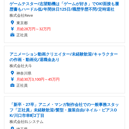
ゲームテスター/志望動機は「ゲームが好き」でOK!面接も履
歴書もハードル低/年間休日125日/職歴学歴不問/定時退社
株式会社Reve
東京都
月給28万円～32万円
正社員
アニメーション動画クリエイター/未経験歓迎/キャラクター
の作画・動画化/退職金あり
株式会社大斗
神奈川県
月給30万3,100円～45万円
正社員
「新卒・27卒」アニメ・マンガ制作会社での一般事務スタッ
フ「正社員」未経験歓迎/髪型・服装自由/ネイル・ピアスO
K/川口市幸町2丁目
株式会社ELシステム