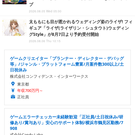
プ
2026.08.05 Wed 05:00
太ももにも目が惹かれるウェディング姿のライザ! フィ
ギュア「ライザ(ライザリン・シュタウト)ウェディン
グStyle」が8月7日より予約受付開始
2026.08.06 Thu 10:15
ゲームクリエイター「プランナー・ディレクター・デバッグ
等」/ジャンル・プラットフォーム豊富/月案件数300以上/土
日祝休み
株式会社コンフィデンス・インターワークス
東京都
年収700万円～
正社員
ゲームエラーチェッカー未経験歓迎「正社員/土日祝休み/研
修あり/賞与あり」安心のサポート体制/横浜市鶴見区勤務/7
908
式会社Candy Labo