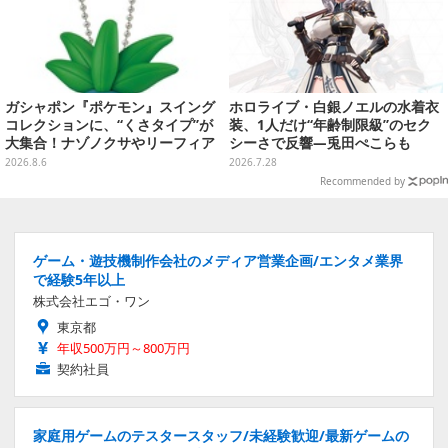
ガシャポン『ポケモン』スイング
ホロライブ・白銀ノエルの水着衣
コレクションに、“くさタイプ”が
装、1人だけ“年齢制限級”のセク
大集合！ナゾノクサやリーフィア
シーさで反響―兎田ぺこらも
など全5種が仲間入り
「こ、こんなことが許されていい
2026.8.6
2026.7.28
のか？」と興奮隠せず
Recommended by
ゲーム・遊技機制作会社のメディア営業企画/エンタメ業界
で経験5年以上
株式会社エゴ・ワン
東京都
年収500万円～800万円
契約社員
家庭用ゲームのテスタースタッフ/未経験歓迎/最新ゲームの