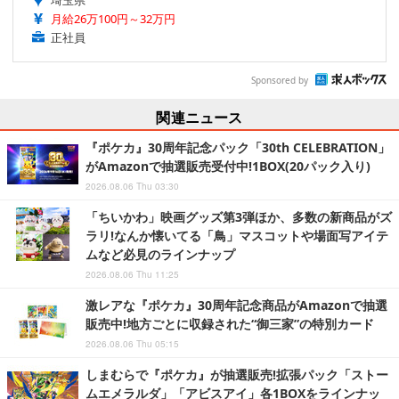
埼玉県
月給26万100円～32万円
正社員
Sponsored by
関連ニュース
『ポケカ』30周年記念パック「30th CELEBRATION」
がAmazonで抽選販売受付中!1BOX(20パック入り)
2026.08.06 Thu 03:30
「ちいかわ」映画グッズ第3弾ほか、多数の新商品がズ
ラリ!なんか懐いてる「鳥」マスコットや場面写アイテ
ムなど必見のラインナップ
2026.08.06 Thu 11:25
激レアな『ポケカ』30周年記念商品がAmazonで抽選
販売中!地方ごとに収録された“御三家”の特別カード
2026.08.06 Thu 05:15
しまむらで『ポケカ』が抽選販売!拡張パック「ストー
ムエメラルダ」「アビスアイ」各1BOXをラインナッ