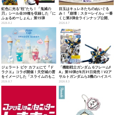
虹色に光る“柱”たち！「鬼滅の
目玉はキュレネたちのぬいぐる
刃」シール全39種を収録した「に
み！『崩壊：スターレイル』一番
ふぉるめーしょん」第15弾
くじ第3弾全ラインナップ公開、
美麗ビジュアルのアクリルボード
2026.8.2
2026.8.7
など用意
ジェラート ピケ カフェにて『ド
「機動戦士ガンダム GフレームF
ラクエ』コラボ開催！天空城の雲
A」第10弾が8月31日発売！V2ア
をイメージした「スライムのもこ
サルトガンダムら3機のハイスペ
もこ天空クレープ」などを提供
ック可動フィギュア
2026.8.7
2026.8.3