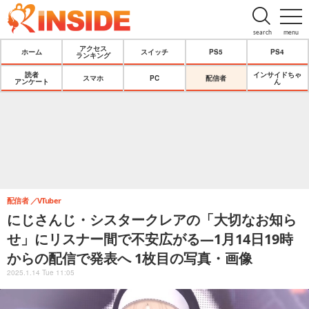
search
menu
アクセス
ホーム
スイッチ
PS5
PS4
ランキング
読者
インサイドちゃ
スマホ
PC
配信者
アンケート
ん
配信者
VTuber
にじさんじ・シスタークレアの「大切なお知ら
せ」にリスナー間で不安広がる―1月14日19時
からの配信で発表へ 1枚目の写真・画像
2025.1.14 Tue 11:05