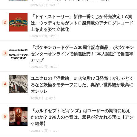
2026.8.9(日) 14:15
「トイ・ストーリー」新作一番くじが発売決定！A賞
は、ウッディたちがレトロ感満載のアナログレコード
上を走る姿で立体化
2026.8.7(金) 12:40
「ポケモンカードゲーム30周年記念商品」がポケモン
センターオンラインで抽選販売！“本人認証”で当選率
アップ
2026.8.9(日) 18:30
ユニクロの「浮世絵」UTが8月17日発売！がしゃどく
ろなど妖怪をモチーフにした、奥深い世界観が最高に
オシャレ
2026.8.9(日) 0:10
『カルドセプト ビギンズ』はユーザーの期待に応え
たのか？ 296人の本音は、意見が分かれる形に【アン
ケ結果】
2026.8.9(日) 11:00