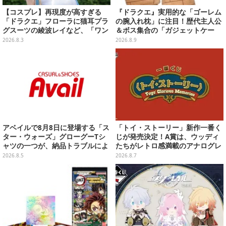
【コスプレ】再現度が高すぎる
『ドラクエ』実用的な「ゴーレム
「ドラクエ」フローラに猫耳プラ
の腕入れ枕」に注目！歴代主人公
グスーツの綾波レイなど、「ワン
＆ボス集合の「ガジェットケー
フェス」に集結した美女レイヤー
ス」ほか9プライズが続々展開
2026.8.3
2026.8.9
7選【写真33枚】
アベイルで8月8日に登場する「ス
「トイ・ストーリー」新作一番く
ター・ウォーズ」グローグーTシ
じが発売決定！A賞は、ウッディ
ャツの一つが、納品トラブルによ
たちがレトロ感満載のアナログレ
り販売日変更へ
コード上を走る姿で立体化
2026.8.5
2026.8.7