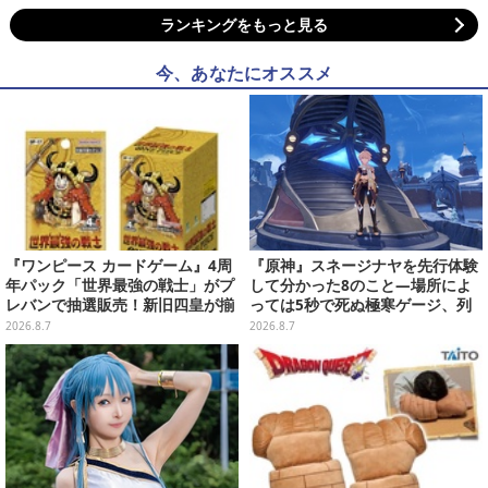
ランキングをもっと見る
今、あなたにオススメ
『ワンピース カードゲーム』4周
『原神』スネージナヤを先行体験
年パック「世界最強の戦士」がプ
して分かった8のこと―場所によ
レバンで抽選販売！新旧四皇が揃
っては5秒で死ぬ極寒ゲージ、列
い踏み、刃牙作者が描く「カイド
車は“ダイナミック途中下車”可能
2026.8.7
2026.8.7
ウ」も
など自由度高め