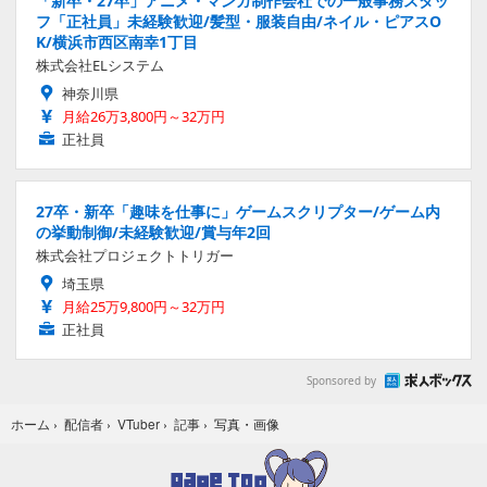
「新卒・27卒」アニメ・マンガ制作会社での一般事務スタッ
フ「正社員」未経験歓迎/髪型・服装自由/ネイル・ピアスO
K/横浜市西区南幸1丁目
株式会社ELシステム
神奈川県
月給26万3,800円～32万円
正社員
27卒・新卒「趣味を仕事に」ゲームスクリプター/ゲーム内
の挙動制御/未経験歓迎/賞与年2回
株式会社プロジェクトトリガー
埼玉県
月給25万9,800円～32万円
正社員
Sponsored by
写真・画像
ホーム
›
配信者
›
VTuber
›
記事
›