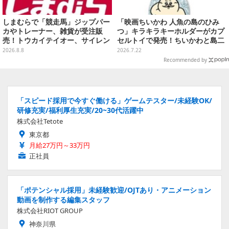
しまむらで「競走馬」ジップパー
「映画ちいかわ 人魚の島のひみ
カやトレーナー、雑貨が受注販
つ」キラキラキーホルダーがカプ
売！トウカイテイオー、サイレン
セルトイで発売！ちいかわと島二
ススズカなど名馬をデザイン
郎など全8種、2個セットのスペシ
2026.8.8
2026.7.22
ャル仕様も
Recommended by
「スピード採用で今すぐ働ける」ゲームテスター/未経験OK/
研修充実/福利厚生充実/20~30代活躍中
株式会社Tetote
東京都
月給27万円～33万円
正社員
「ポテンシャル採用」未経験歓迎/OJTあり・アニメーション
動画を制作する編集スタッフ
株式会社RIOT GROUP
神奈川県