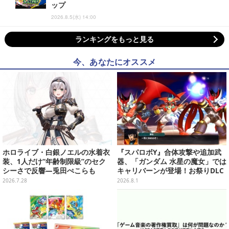
ップ
2026.8.5(水) 14:00
ランキングをもっと見る
今、あなたにオススメ
ホロライブ・白銀ノエルの水着衣
『スパロボY』合体攻撃や追加武
装、1人だけ“年齢制限級”のセク
器、「ガンダム 水星の魔女」では
シーさで反響―兎田ぺこらも
キャリバーンが登場！お祭りDLC
「こ、こんなことが許されていい
「アニバーサリーエキスパンショ
2026.7.28
2026.8.1
のか？」と興奮隠せず
ンパック」8月5日配信