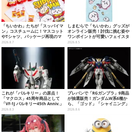
「ちいかわ」たちが「スッパイマ
しまむらで「ちいかわ」グッズが
ン」コスチュームに！マスコット
オンライン販売！討伐に挑む姿や
やTシャツ、パッケージ再現のマ
ワンポイントが可愛いフェイスタ
グネットなど全5アイテム
オル、バスマットなど全14種
2026.8.7
2026.8.5
これが「バルキリー」の原点！
プレバンで「RGガンプラ」9商品
「マクロス」45周年商品として
が抽選販売！ガンダムW系6種か
「VF-1J バルキリー45th Anniv.」
ら、「ゴッド」「シャイニング」
が予約開始
まで
2026.8.3
2026.8.6