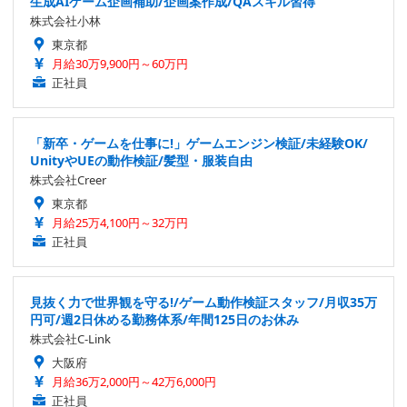
生成AIゲーム企画補助/企画案作成/QAスキル習得
株式会社小林
東京都
月給30万9,900円～60万円
正社員
「新卒・ゲームを仕事に!」ゲームエンジン検証/未経験OK/
UnityやUEの動作検証/髪型・服装自由
株式会社Creer
東京都
月給25万4,100円～32万円
正社員
見抜く力で世界観を守る!/ゲーム動作検証スタッフ/月収35万
円可/週2日休める勤務体系/年間125日のお休み
株式会社C-Link
大阪府
月給36万2,000円～42万6,000円
正社員