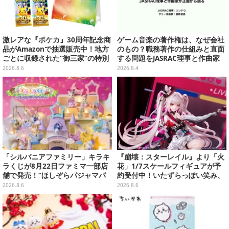
激レアな『ポケカ』30周年記念商
ゲーム音楽の著作権は、なぜ会社
品がAmazonで抽選販売中！地方
のもの？職務著作の仕組みと直面
ごとに収録された“御三家”の特別
する問題をJASRAC理事と作曲家
カード
が徹底解説【CEDEC 2026】
2026.8.6
2026.8.4
「シルバニアファミリー」キラキ
『崩壊：スターレイル』より「火
ラくじが8月22日ファミマ一部店
花」1/7スケールフィギュアが予
舗で発売！“ほしぞらパジャマパ
約受付中！いたずらっぽい笑み、
ーティ”をテーマに、お人形や建
シルクハット型のステージが華や
2026.8.6
2026.8.6
物がラインナップ
かさを演出