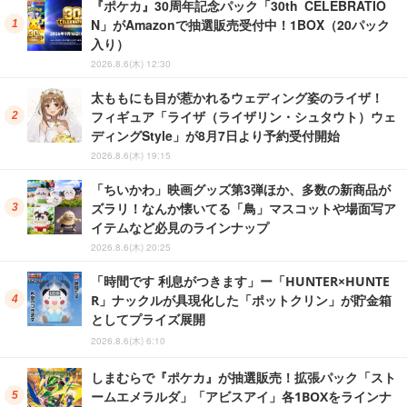
『ポケカ』30周年記念パック「30th CELEBRATIO
N」がAmazonで抽選販売受付中！1BOX（20パック
入り）
2026.8.6(木) 12:30
太ももにも目が惹かれるウェディング姿のライザ！
フィギュア「ライザ（ライザリン・シュタウト）ウェ
ディングStyle」が8月7日より予約受付開始
2026.8.6(木) 19:15
「ちいかわ」映画グッズ第3弾ほか、多数の新商品が
ズラリ！なんか懐いてる「鳥」マスコットや場面写ア
イテムなど必見のラインナップ
2026.8.6(木) 20:25
「時間です 利息がつきます」ー「HUNTER×HUNTE
R」ナックルが具現化した「ポットクリン」が貯金箱
としてプライズ展開
2026.8.6(木) 6:10
しまむらで『ポケカ』が抽選販売！拡張パック「スト
ームエメラルダ」「アビスアイ」各1BOXをラインナ