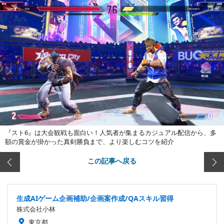
『スト6』は大会観戦も面白い！人気者が集まるカジュアル配信から、多
額の賞金が掛かった真剣勝負まで、より楽しむコツを紹介
この記事へ戻る
生成AIゲーム企画補助/企画案作成/QAスキル習得
株式会社小林
東京都