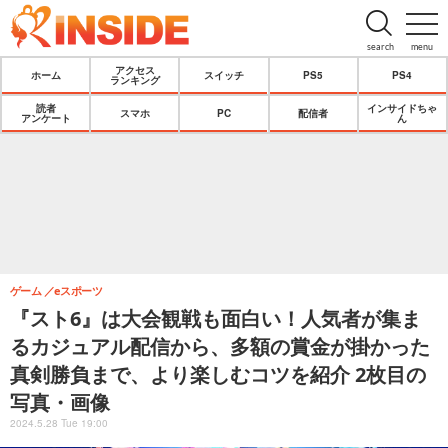
search
menu
アクセス
ホーム
スイッチ
PS5
PS4
ランキング
読者
インサイドちゃ
スマホ
PC
配信者
アンケート
ん
ゲーム
eスポーツ
『スト6』は大会観戦も面白い！人気者が集ま
るカジュアル配信から、多額の賞金が掛かった
真剣勝負まで、より楽しむコツを紹介 2枚目の
写真・画像
2024.5.28 Tue 19:00