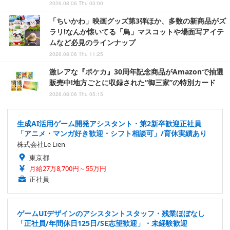
2026.08.06 Thu 03:00
「ちいかわ」映画グッズ第3弾ほか、多数の新商品がズ
ラリ!なんか懐いてる「鳥」マスコットや場面写アイテ
ムなど必見のラインナップ
2026.08.06 Thu 11:25
激レアな『ポケカ』30周年記念商品がAmazonで抽選
販売中!地方ごとに収録された“御三家”の特別カード
2026.08.06 Thu 05:15
生成AI活用ゲーム開発アシスタント・第2新卒歓迎正社員
「アニメ・マンガ好き歓迎・シフト相談可」/育休実績あり
株式会社Le Lien
東京都
月給27万8,700円～55万円
正社員
ゲームUIデザインのアシスタントスタッフ・残業ほぼなし
「正社員/年間休日125日/SE志望歓迎」・未経験歓迎