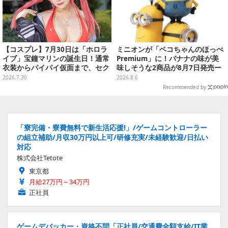
【コスプレ】7月30日は「ホロラ
ミニオンが「ペコちゃんのほっぺ
イブ」宝鐘マリンの誕生日！通常
Premium」に！バナナの味が美
衣装からパイパイ仮面まで、セク
味しそうな2商品が8月7日発売ー
シーで可愛い美女レイヤーまとめ
可愛いパッケージも必見
2026.7.30
2026.8.6
【写真42枚】
Recommended by
「寮完備・寮費無料で新生活応援!」/ゲームコントローラー
の組立補助/月収30万円以上可/研修充実/未経験歓迎/日払い
対応
株式会社Tetote
東京都
月給27万円～34万円
正社員
ゲームデバッカー・資格不問「正社員/交通費全額支給/IT業