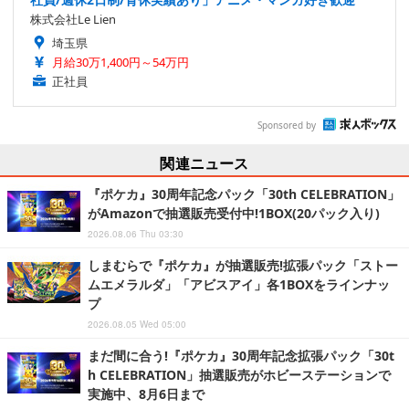
株式会社Le Lien
埼玉県
月給30万1,400円～54万円
正社員
Sponsored by
関連ニュース
『ポケカ』30周年記念パック「30th CELEBRATION」
がAmazonで抽選販売受付中!1BOX(20パック入り)
2026.08.06 Thu 03:30
しまむらで『ポケカ』が抽選販売!拡張パック「ストー
ムエメラルダ」「アビスアイ」各1BOXをラインナッ
プ
2026.08.05 Wed 05:00
まだ間に合う!『ポケカ』30周年記念拡張パック「30t
h CELEBRATION」抽選販売がホビーステーションで
実施中、8月6日まで