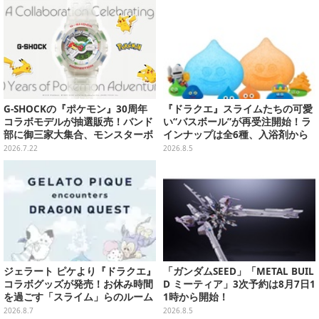
G-SHOCKの『ポケモン』30周年
『ドラクエ』スライムたちの可愛
コラボモデルが抽選販売！バンド
い“バスボール”が再受注開始！ラ
部に御三家大集合、モンスターボ
インナップは全6種、入浴剤から
ールのインダイアルなど遊び心た
モンスターのフィギュアが出てく
2026.7.22
2026.8.5
っぷり
る
ジェラート ピケより『ドラクエ』
「ガンダムSEED」「METAL BUIL
コラボグッズが発売！お休み時間
D ミーティア」3次予約は8月7日1
を過ごす「スライム」らのルーム
1時から開始！
ウェア、雑貨など多数ラインナッ
2026.8.7
2026.8.5