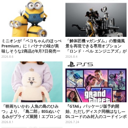
ミニオンが「ペコちゃんのほっぺ
「解体匠機 νガンダム」の整備風
Premium」に！バナナの味が美
景を再現できる専用オプション
味しそうな2商品が8月7日発売ー
「ロンド・ベル エンジニアズ」が
可愛いパッケージも必見
抽選販売！応募期間は8月16日23
2026.8.6
2026.8.4
時まで
「映画ちいかわ 人魚の島のひみ
『GTA6』パッケージ版予約開
つ」より、「島二郎」BIGぬいぐ
始、ただしディスク同梱はなし―
るみがプライズ展開！エプロンは
DLコードのみ封入のコードインボ
ポケット付き
ックス仕様
2026.8.1
2026.7.24