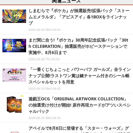
関連ニュース
しまむらで『ポケカ』が抽選販売!拡張パック「ストー
ムエメラルダ」「アビスアイ」各1BOXをラインナッ
プ
2026.08.05 Wed 05:00
まだ間に合う!『ポケカ』30周年記念拡張パック「30t
h CELEBRATION」抽選販売がホビーステーションで
実施中、8月6日まで
2026.08.06 Thu 03:00
「一番くじちょこっと パワーパフ ガールズ」全ライン
ナップ公開!ラストワン賞は鍵チャーム付きのシール帳
スペシャルセットを用意
2026.08.05 Wed 09:45
遊戯王OCG「ORIGINAL ARTWORK COLLECTION」
の抽選受け付けが開始! 原作再現カードがアツいスペシ
ャルパック
2026.08.05 Wed 08:30
アベイルで8月8日に登場する「スター・ウォーズ」グ