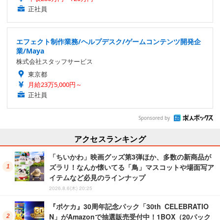
正社員
エフェクト制作業務/ヘルプデスク/ゲームコンテンツ開発企
業/Maya
株式会社スタッフサービス
東京都
月給23万5,000円～
正社員
Sponsored by
アクセスランキング
「ちいかわ」映画グッズ第3弾ほか、多数の新商品が
ズラリ！なんか懐いてる「鳥」マスコットや場面写ア
イテムなど必見のラインナップ
2026.8.6(木) 20:25
『ポケカ』30周年記念パック「30th CELEBRATIO
N」がAmazonで抽選販売受付中！1BOX（20パック