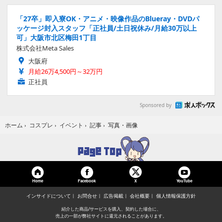
「27卒」即入寮OK・アニメ・映像作品のBlueray・DVDパ
ッケージ封入スタッフ「正社員/土日祝休み/月給30万以上
可」大阪市北区梅田1丁目
株式会社Meta Sales
大阪府
月給26万4,500円～32万円
正社員
Sponsored by
写真・画像
ホーム
›
コスプレ
›
イベント
›
記事
›
Home
Facebook
YouTube
X
インサイドについて
お問合せ
広告掲載
会社概要
個人情報保護方針
紹介した商品/サービスを購入、契約した場合に、
売上の一部が弊社サイトに還元されることがあります。