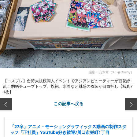
撮影：乃木章（X：@Osefly）
【コスプレ】台湾大規模同人イベントでアジアンビューティーが百花繚
乱！豹柄チューブトップ、旗袍、水着など魅惑の衣装が目白押し【写真7
1枚】
この記事へ戻る
「27卒」アニメ・モーショングラフィックス動画の制作スタ
ッフ「正社員」YouTube好き歓迎/川口市栄町1丁目