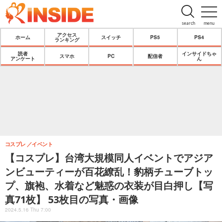
search
menu
アクセス
ホーム
スイッチ
PS5
PS4
ランキング
読者
インサイドちゃ
スマホ
PC
配信者
アンケート
ん
コスプレ
イベント
【コスプレ】台湾大規模同人イベントでアジア
ンビューティーが百花繚乱！豹柄チューブトッ
プ、旗袍、水着など魅惑の衣装が目白押し【写
真71枚】 53枚目の写真・画像
2024.5.16 Thu 7:00