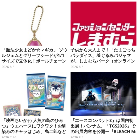
プ
「魔法少女まどか☆マギカ」 ソウ
子供から大人まで！「たまごっち
ルジェムとグリーフシードが1/1
パラダイス」着ぐるみパジャマ
サイズで立体化！ボールチェーン
が、しまむらパーク（オンライン
を外せばフィギュアとして飾れる
ストア）にて受注生産
2026.8.5
2026.8.3
ガシャポン全6種
「映画ちいかわ 人魚の島のひみ
『エースコンバット8』は国内初
つ」ウエハースにワクワク！お馴
出展！バンナム、「TGS2026」で
染みのキャラはじめ、島二郎など
の出展内容を公開ー『BLEACH Mi
セイレーン編カード全22種
rrors High』や『ONE PIECE 海
2026.7.26
2026.8.5