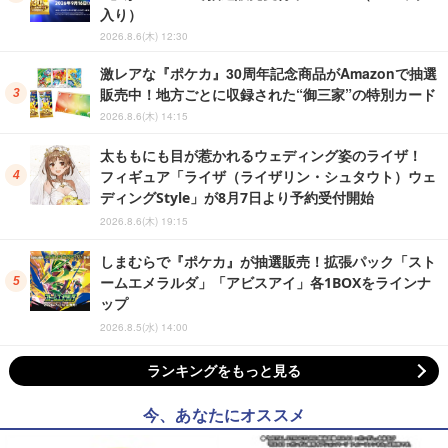
入り）
2026.8.6(木) 12:30
激レアな『ポケカ』30周年記念商品がAmazonで抽選
販売中！地方ごとに収録された“御三家”の特別カード
2026.8.6(木) 14:15
太ももにも目が惹かれるウェディング姿のライザ！
フィギュア「ライザ（ライザリン・シュタウト）ウェ
ディングStyle」が8月7日より予約受付開始
2026.8.6(木) 19:15
しまむらで『ポケカ』が抽選販売！拡張パック「スト
ームエメラルダ」「アビスアイ」各1BOXをラインナ
ップ
2026.8.5(水) 14:00
ランキングをもっと見る
今、あなたにオススメ