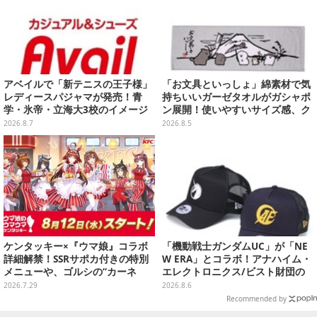
アベイルで「新テニスの王子様」
「お文具といっしょ」綿素材で気
レディースパジャマが発売！青
持ちいいガーゼタオルがガシャポ
学・氷帝・立海大3校のイメージ
ン展開！使いやすいサイズ感、ク
カラーやエンブレムをデザイン
ールな和柄や可愛らしいお寿司な
2026.8.7
2026.8.5
ど全4種
ケンタッキー×『ウマ娘』コラボ
「機動戦士ガンダムUC」が「NE
詳細解禁！SSRサポカ付きの特別
W ERA」とコラボ！アナハイム・
メニューや、ゴルシの“カーネ
エレクトロニクス/ビスト財団の
ル・サンダース衣装”がゲーム内
キャップが予約開始
2026.7.29
2026.8.6
に実装
Recommended by