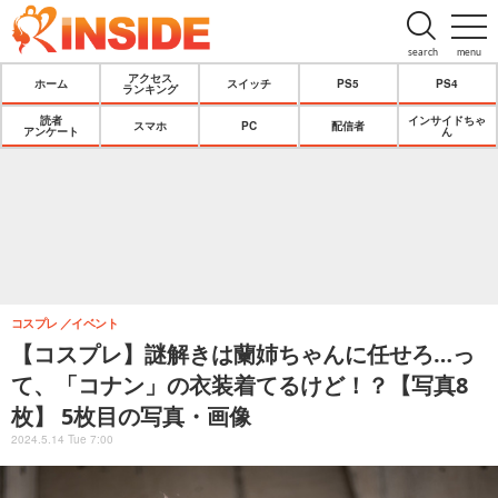
search
menu
アクセス
ホーム
スイッチ
PS5
PS4
ランキング
読者
インサイドちゃ
スマホ
PC
配信者
アンケート
ん
コスプレ
イベント
【コスプレ】謎解きは蘭姉ちゃんに任せろ…っ
て、「コナン」の衣装着てるけど！？【写真8
枚】 5枚目の写真・画像
2024.5.14 Tue 7:00