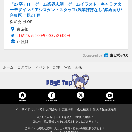
「27卒」IT・ゲーム業界志望・ゲームイラスト・キャラクタ
ーデザインのアシスタントスタッフ/残業ほぼなし/昇給あり/
台東区上野2丁目
株式会社LOP
東京都
月給20万9,200円～33万2,600円
正社員
Sponsored by
写真・画像
ホーム
›
コスプレ
›
イベント
›
記事
›
Home
Facebook
YouTube
X
インサイドについて
お問合せ
広告掲載
会社概要
個人情報保護方針
紹介した商品/サービスを購入、契約した場合に、
売上の一部が弊社サイトに還元されることがあります。
当サイトに掲載の記事・見出し・写真・画像の無断転載を禁じます。