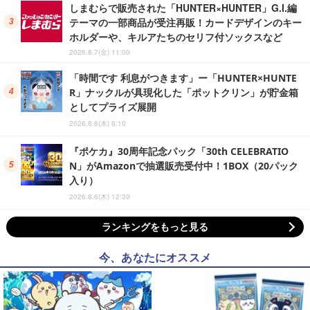
しまむらで販売された「HUNTER×HUNTER」G.I.編
テーマの一部商品が受注再販！カードデザインのキー
ホルダーや、キルアたちのセリフ付ソックスなど
2026.8.7(金) 11:00
「時間です 利息がつきます」ー「HUNTER×HUNTE
R」ナックルが具現化した「ポットクリン」が貯金箱
としてプライズ展開
2026.8.6(木) 6:10
『ポケカ』30周年記念パック「30th CELEBRATIO
N」がAmazonで抽選販売受付中！1BOX（20パック
入り）
2026.8.6(木) 12:30
ランキングをもっと見る
今、あなたにオススメ