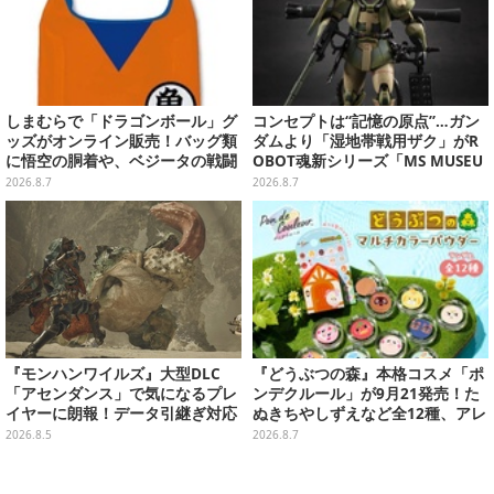
しまむらで「ドラゴンボール」グ
コンセプトは“記憶の原点”…ガン
ッズがオンライン販売！バッグ類
ダムより「湿地帯戦用ザク」がR
に悟空の胴着や、ベジータの戦闘
OBOT魂新シリーズ「MS MUSEU
服を大胆デザイン
M」で商品化！博物館イメージの
2026.8.7
2026.8.7
ベースも注目
『モンハンワイルズ』大型DLC
『どうぶつの森』本格コスメ「ポ
「アセンダンス」で気になるプレ
ンデクルール」が9月21発売！た
イヤーに朗報！データ引継ぎ対応
ぬきちやしずえなど全12種、アレ
の「序盤体験版」が本日8月5日配
ンジできるリアクションシールも
2026.8.5
2026.8.7
信
付属