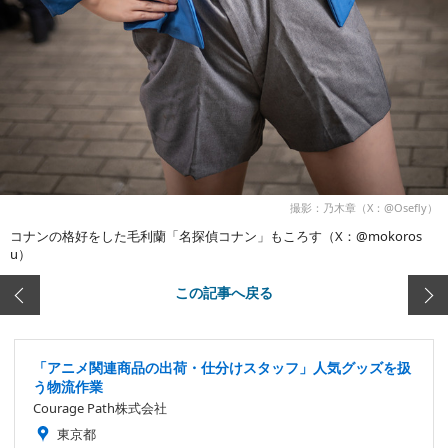
撮影：乃木章（X：@Osefly）
コナンの格好をした毛利蘭「名探偵コナン」もころす（X：@mokoros
u）
この記事へ戻る
「アニメ関連商品の出荷・仕分けスタッフ」人気グッズを扱
う物流作業
Courage Path株式会社
東京都