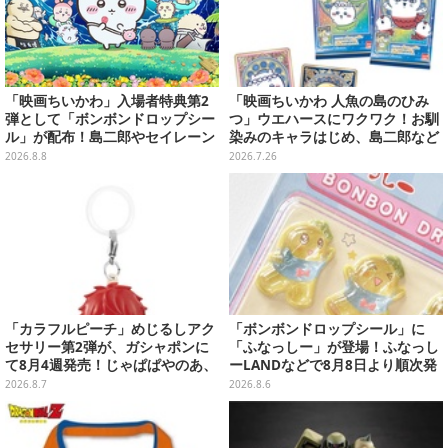
「映画ちいかわ」入場者特典第2
「映画ちいかわ 人魚の島のひみ
弾として「ボンボンドロップシー
つ」ウエハースにワクワク！お馴
ル」が配布！島二郎やセイレーン
染みのキャラはじめ、島二郎など
はもちろん、人魚のウロコまで…
セイレーン編カード全22種
2026.8.8
2026.7.26
「カラフルピーチ」めじるしアク
「ボンボンドロップシール」に
セサリー第2弾が、ガシャポンに
「ふなっしー」が登場！ふなっし
て8月4週発売！じゃぱぱやのあ、
ーLANDなどで8月8日より順次発
シヴァたちメンバー11名分ライン
売
2026.8.7
2026.8.6
ナップ