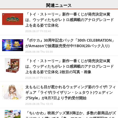
関連ニュース
「トイ・ストーリー」新作一番くじが発売決定!A賞
は、ウッディたちがレトロ感満載のアナログレコード
上を走る姿で立体化
2026.08.07 Fri 03:40
『ポケカ』30周年記念パック「30th CELEBRATION」
がAmazonで抽選販売受付中!1BOX(20パック入り)
2026.08.06 Thu 03:30
「トイ・ストーリー」新作一番くじが発売決定!A賞
は、ウッディたちがレトロ感満載のアナログレコード
上を走る姿で立体化 2枚目の写真・画像
2026.08.07 Fri 03:40
太ももにも目が惹かれるウェディング姿のライザ! フィ
ギュア「ライザ(ライザリン・シュタウト)ウェディン
グStyle」が8月7日より予約受付開始
2026.08.06 Thu 10:15
「ちいかわ」映画グッズ第3弾ほか、多数の新商品がズ