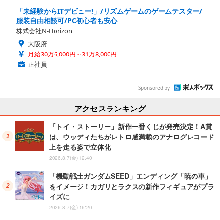
「未経験からITデビュー!」/リズムゲームのゲームテスター/
服装自由相談可/PC初心者も安心
株式会社N-Horizon
大阪府
月給30万6,000円～31万8,000円
正社員
Sponsored by
アクセスランキング
「トイ・ストーリー」新作一番くじが発売決定！A賞
は、ウッディたちがレトロ感満載のアナログレコード
上を走る姿で立体化
2026.8.7(金) 12:40
「機動戦士ガンダムSEED」エンディング「暁の車」
をイメージ！カガリとラクスの新作フィギュアがプラ
イズに
2026.8.7(金) 16:20