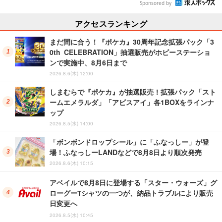
Sponsored by
アクセスランキング
まだ間に合う！『ポケカ』30周年記念拡張パック「3
0th CELEBRATION」抽選販売がホビーステーショ
ンで実施中、8月6日まで
2026.8.6(木) 12:00
しまむらで『ポケカ』が抽選販売！拡張パック「スト
ームエメラルダ」「アビスアイ」各1BOXをラインナ
ップ
2026.8.5(水) 14:00
「ボンボンドロップシール」に「ふなっしー」が登
場！ふなっしーLANDなどで8月8日より順次発売
2026.8.6(木) 10:15
アベイルで8月8日に登場する「スター・ウォーズ」グ
ローグーTシャツの一つが、納品トラブルにより販売
日変更へ
2026.8.5(水) 10:45