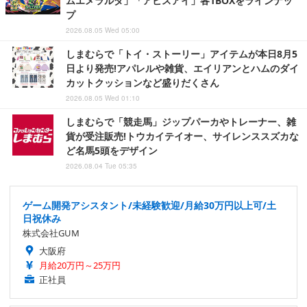
ムエメラルダ」「アビスアイ」各1BOXをラインナッ
プ
2026.08.05 Wed 05:00
しまむらで「トイ・ストーリー」アイテムが本日8月5
日より発売!アパレルや雑貨、エイリアンとハムのダイ
カットクッションなど盛りだくさん
2026.08.05 Wed 01:10
しまむらで「競走馬」ジップパーカやトレーナー、雑
貨が受注販売!トウカイテイオー、サイレンススズカな
ど名馬5頭をデザイン
2026.08.04 Tue 05:35
ゲーム開発アシスタント/未経験歓迎/月給30万円以上可/土
日祝休み
株式会社GUM
大阪府
月給20万円～25万円
正社員