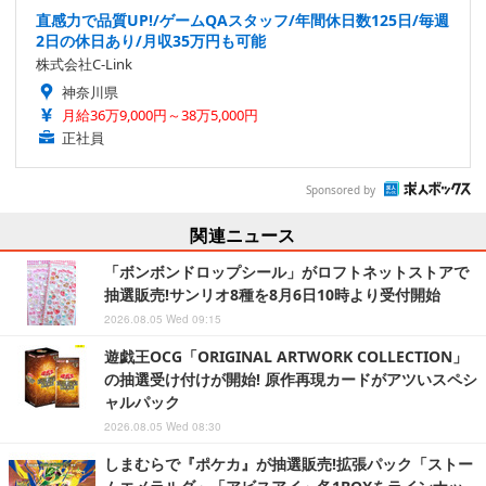
直感力で品質UP!/ゲームQAスタッフ/年間休日数125日/毎週
2日の休日あり/月収35万円も可能
株式会社C-Link
神奈川県
月給36万9,000円～38万5,000円
正社員
Sponsored by
関連ニュース
「ボンボンドロップシール」がロフトネットストアで
抽選販売!サンリオ8種を8月6日10時より受付開始
2026.08.05 Wed 09:15
遊戯王OCG「ORIGINAL ARTWORK COLLECTION」
の抽選受け付けが開始! 原作再現カードがアツいスペシ
ャルパック
2026.08.05 Wed 08:30
しまむらで『ポケカ』が抽選販売!拡張パック「ストー