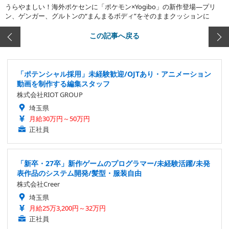
うらやましい！海外ポケセンに「ポケモン×Yogibo」の新作登場―プリ
ン、ゲンガー、グルトンの“まんまるボディ”をそのままクッションに
この記事へ戻る
「ポテンシャル採用」未経験歓迎/OJTあり・アニメーション
動画を制作する編集スタッフ
株式会社RIOT GROUP
埼玉県
月給30万円～50万円
正社員
「新卒・27卒」新作ゲームのプログラマー/未経験活躍/未発
表作品のシステム開発/髪型・服装自由
株式会社Creer
埼玉県
月給25万3,200円～32万円
正社員