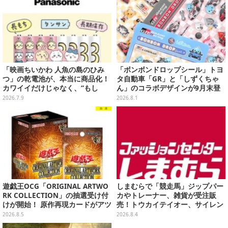
「映画ちいかわ 人魚の島のひみ
「ボンボンドロップシール」トヨ
つ」の乾電池が、本当に商品化！
タ自動車「GR」と「しずくちゃ
カワイイだけじゃなく、“もし
ん」のコラボデザインが9月末登
も”におススメな長持ち「エボル
場！くま吉らも描かれた全4柄
2026.7.9
2026.8.1
タ」クラス
遊戯王OCG「ORIGINAL ARTWO
しまむらで「競走馬」ジップパー
RK COLLECTION」の抽選受け付
カやトレーナー、雑貨が受注販
けが開始！ 原作再現カードがアツ
売！トウカイテイオー、サイレン
いスペシャルパック
ススズカなど名馬5頭をデザイン
2026.8.5
2026.8.4