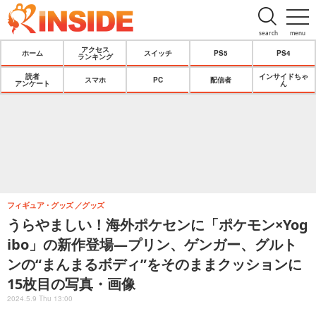
search
menu
アクセス
ホーム
スイッチ
PS5
PS4
ランキング
読者
インサイドちゃ
スマホ
PC
配信者
アンケート
ん
フィギュア・グッズ
グッズ
うらやましい！海外ポケセンに「ポケモン×Yog
ibo」の新作登場―プリン、ゲンガー、グルト
ンの“まんまるボディ”をそのままクッションに
15枚目の写真・画像
2024.5.9 Thu 13:00