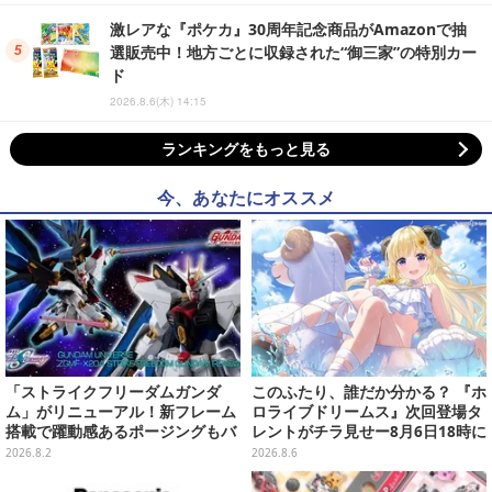
激レアな『ポケカ』30周年記念商品がAmazonで抽
選販売中！地方ごとに収録された“御三家”の特別カー
ド
2026.8.6(木) 14:15
ランキングをもっと見る
今、あなたにオススメ
「ストライクフリーダムガンダ
このふたり、誰だか分かる？ 『ホ
ム」がリニューアル！新フレーム
ロライブドリームス』次回登場タ
搭載で躍動感あるポージングもバ
レントがチラ見せー8月6日18時に
ッチリ
詳細が公開
2026.8.2
2026.8.6