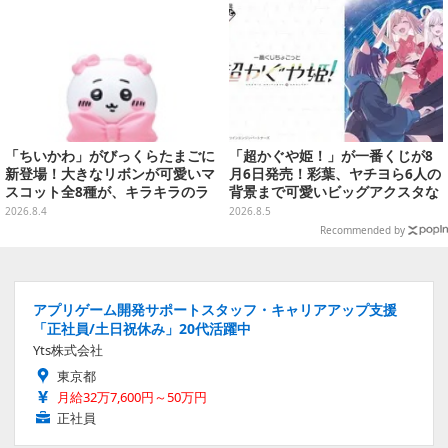
「ちいかわ」がびっくらたまごに
「超かぐや姫！」が一番くじが8
新登場！大きなリボンが可愛いマ
月6日発売！彩葉、ヤチヨら6人の
スコット全8種が、キラキラのラ
背景まで可愛いビッグアクスタな
メ入り入浴剤から飛び出す
ど
2026.8.4
2026.8.5
Recommended by
アプリゲーム開発サポートスタッフ・キャリアアップ支援
「正社員/土日祝休み」20代活躍中
Yts株式会社
東京都
月給32万7,600円～50万円
正社員