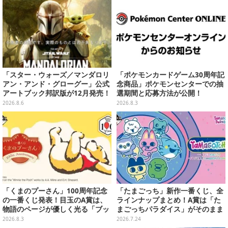
「スター・ウォーズ／マンダロリ
「ポケモンカードゲーム30周年記
アン・アンド・グローグー」公式
念商品」ポケモンセンターでの抽
アートブック邦訳版が12月発売！
選期間と応募方法が公開！
映画のコンセプトアートやスケッ
2026.8.6
2026.8.3
チを掲載
「くまのプーさん」100周年記念
「たまごっち」新作一番くじ、全
の一番くじ発表！目玉のA賞は、
ラインナップまとめ！A賞は「た
物語のページが優しく光る「ブッ
まごっちパラダイス」がそのまま
クシェイプドライト」
ビッグサイズになったアラームク
2026.8.3
2026.7.24
ロック