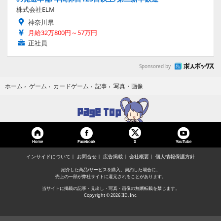
株式会社ELM
神奈川県
月給32万800円～57万円
正社員
Sponsored by
写真・画像
ホーム
›
ゲーム
›
カードゲーム
›
記事
›
Home
Facebook
YouTube
X
インサイドについて
お問合せ
広告掲載
会社概要
個人情報保護方針
紹介した商品/サービスを購入、契約した場合に、
売上の一部が弊社サイトに還元されることがあります。
当サイトに掲載の記事・見出し・写真・画像の無断転載を禁じます。
Copyright © 2026 IID, Inc.