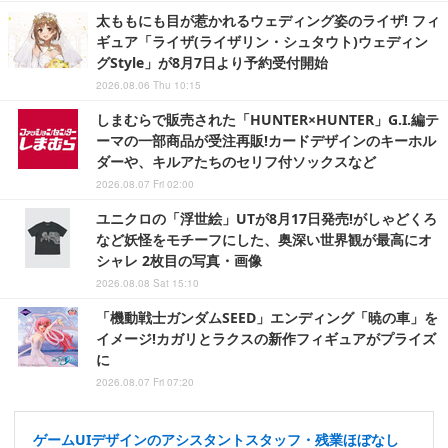
太ももにも目が惹かれるウェディング姿のライザ! フィ
ギュア「ライザ(ライザリン・シュタウト)ウェディン
グStyle」が8月7日より予約受付開始
2026.08.06 Thu 10:15
しまむらで販売された「HUNTER×HUNTER」G.I.編テ
ーマの一部商品が受注再販!カードデザインのキーホル
ダーや、キルアたちのセリフ付ソックスなど
2026.08.07 Fri 02:00
ユニクロの「浮世絵」UTが8月17日発売!がしゃどくろ
など妖怪をモチーフにした、奥深い世界観が最高にオ
シャレ 2枚目の写真・画像
2026.08.08 Sat 15:10
「機動戦士ガンダムSEED」エンディング「暁の車」を
イメージ!カガリとラクスの新作フィギュアがプライズ
に
2026.08.07 Fri 07:20
ゲームUIデザインのアシスタントスタッフ・残業ほぼなし