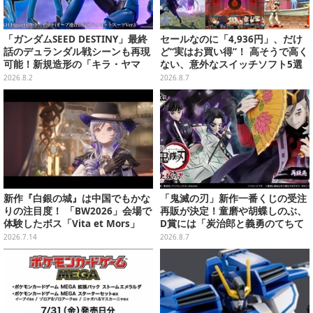
「ガンダムSEED DESTINY」最終
セールなのに「4,936円」、だけ
話のデュランダル戦シーンも再現
ど“実はお買い得”！ 高そうで高く
可能！新規造形の「キラ・ヤマ
ない、意外なスイッチソフト5選
ト」アクションフィギュアが予約
2026.8.2
2026.8.7
受付実施
新作『白銀の城』は中国でもかな
「鬼滅の刃」新作一番くじの受注
りの注目度！ 「BW2026」会場で
再販が決定！童磨や胡蝶しのぶ、
体験したボス「Vita et Mors」
D賞には「炭治郎と義勇のてちて
「シンデレラ」戦をお届けーパリ
ちフィギュア」も
2026.7.14
2026.8.7
ィはCBTよりも遊びやすくなった
かも【プレイ&現地ブースレポ】