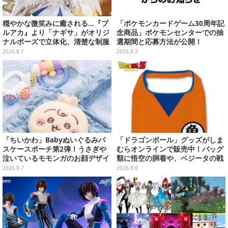
穏やかな微笑みに癒される…『ブ
「ポケモンカードゲーム30周年記
ルアカ』より「ナギサ」がオリジ
念商品」ポケモンセンターでの抽
ナルポーズで立体化、清楚な制服
選期間と応募方法が公開！
は白の彩色にこだわり
2026.8.7
2026.8.3
「ちいかわ」Babyぬいぐるみパ
「ドラゴンボール」グッズがしま
スケースポーチ第2弾！うさぎや
むらオンラインで販売中！バッグ
泣いているモモンガのお顔デザイ
類に悟空の胴着や、ベジータの戦
ン全4種が8月下旬プライズ展開
闘服を大胆デザイン
2026.8.7
2026.8.8