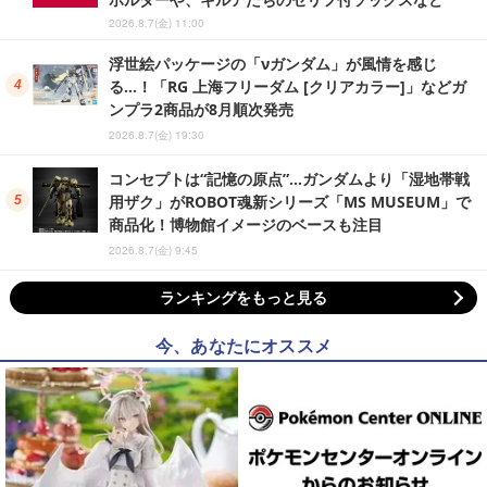
2026.8.7(金) 11:00
浮世絵パッケージの「νガンダム」が風情を感じ
る…！「RG 上海フリーダム [クリアカラー]」などガ
ンプラ2商品が8月順次発売
2026.8.7(金) 19:30
コンセプトは“記憶の原点”…ガンダムより「湿地帯戦
用ザク」がROBOT魂新シリーズ「MS MUSEUM」で
商品化！博物館イメージのベースも注目
2026.8.7(金) 9:45
ランキングをもっと見る
今、あなたにオススメ