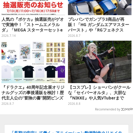
人気の『ポケカ』抽選販売がゲオ
プレバンでガンプラ3商品が再
で実施中！「ストームエメラル
販！「HG ガンダムエアマスター
ダ」「MEGA スターターセットe
バースト」や「RGフェネクス
x」各種の全4商品
（ナラティブVer.）」も
2026.7.14
2026.8.7
『ドラクエ』40周年記念展オリジ
【コスプレ】ショーパンがクール
ナルグッズの事後通販を検討！歴
な「セイバーオルタ」、大胆な
代主人公の“冒険の書”開閉ピンズ
『NIKKE』や人気VTuberまで
をはじめ、ユニークなＴシャツや
「アコスタ池袋」美女レイヤーま
2026.8.7
2026.8.8
雑貨など
とめ
Recommended by
「長期で安定して働く」アニメーション動画制作クリエイタ