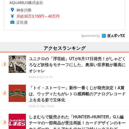
AQUARIUS株式会社
神奈川県
月給30万3,100円～40万円
正社員
Sponsored by
アクセスランキング
ユニクロの「浮世絵」UTが8月17日発売！がしゃどく
ろなど妖怪をモチーフにした、奥深い世界観が最高に
オシャレ
2026.8.9(日) 0:10
「トイ・ストーリー」新作一番くじが発売決定！A賞
は、ウッディたちがレトロ感満載のアナログレコード
上を走る姿で立体化
2026.8.7(金) 12:40
しまむらで販売された「HUNTER×HUNTER」G.I.編
テーマの一部商品が受注再販！カードデザインのキー
ホルダーや、キルアたちのセリフ付ソックスなど