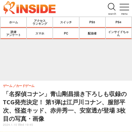
search
menu
アクセス
ホーム
スイッチ
PS5
PS4
ランキング
読者
インサイドちゃ
スマホ
PC
配信者
アンケート
ん
ゲーム
カードゲーム
「名探偵コナン」青山剛昌描き下ろしも収録の
TCG発売決定！ 第1弾は江戸川コナン、服部平
次、怪盗キッド、赤井秀一、安室透が登場 3枚
目の写真・画像
2024.1.10 Wed 19:45