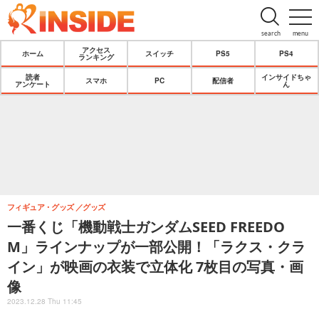
search
menu
アクセス
ホーム
スイッチ
PS5
PS4
ランキング
読者
インサイドちゃ
スマホ
PC
配信者
アンケート
ん
フィギュア・グッズ
グッズ
一番くじ「機動戦士ガンダムSEED FREEDO
M」ラインナップが一部公開！「ラクス・クラ
イン」が映画の衣装で立体化 7枚目の写真・画
像
2023.12.28 Thu 11:45