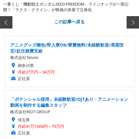
一番くじ「機動戦士ガンダムSEED FREEDOM」ラインナップが一部公
開！「ラクス・クライン」が映画の衣装で立体化
この記事へ戻る
アニメグッズ梱包/即入寮OK/寮費無料/未経験歓迎/長期安
定/赴任旅費支給
株式会社Tetote
神奈川県
月給27万円～34万円
正社員
「ポテンシャル採用」未経験歓迎/OJTあり・アニメーション
動画を制作する編集スタッフ
株式会社RIOT GROUP
埼玉県
月給41万7,000円～75万円
正社員