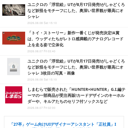
ユニクロの「浮世絵」UTが8月17日発売!がしゃどくろ
など妖怪をモチーフにした、奥深い世界観が最高にオ
シャレ
2026.08.08 Sat 15:10
「トイ・ストーリー」新作一番くじが発売決定!A賞
は、ウッディたちがレトロ感満載のアナログレコード
上を走る姿で立体化
2026.08.07 Fri 03:40
ユニクロの「浮世絵」UTが8月17日発売!がしゃどくろ
など妖怪をモチーフにした、奥深い世界観が最高にオ
シャレ 3枚目の写真・画像
2026.08.08 Sat 15:10
しまむらで販売された「HUNTER×HUNTER」G.I.編テ
ーマの一部商品が受注再販!カードデザインのキーホル
ダーや、キルアたちのセリフ付ソックスなど
2026.08.07 Fri 02:00
「27卒」ゲーム向けUIデザイナーアシスタント「正社員」I