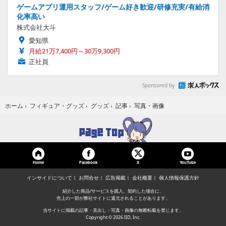
ゲームアプリ運用スタッフ/ゲーム好き歓迎/研修充実/有給消
化率高い
株式会社大斗
愛知県
月給21万7,400円～30万9,300円
正社員
Sponsored by
写真・画像
ホーム
›
フィギュア・グッズ
›
グッズ
›
記事
›
Home
Facebook
YouTube
X
インサイドについて
お問合せ
広告掲載
会社概要
個人情報保護方針
紹介した商品/サービスを購入、契約した場合に、
売上の一部が弊社サイトに還元されることがあります。
当サイトに掲載の記事・見出し・写真・画像の無断転載を禁じます。
Copyright © 2026 IID, Inc.