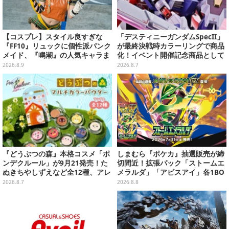
【コスプレ】スタイル良すぎな
「デスティニーガンダムSpecII」
『FF10』リュックに個性派パンク
が最終決戦時カラーリングで商品
メイド、『鳴潮』の人気キャラま
化！イベント開催記念商品として
で「ワンフェス」美女レイヤー6
METAL ROBOT魂に新登場
2026.8.9
2026.8.7
選【写真28枚】
『どうぶつの森』本格コスメ「ポ
しまむら『ポケカ』抽選販売が締
ンデクルール」が9月21発売！た
切間近！拡張パック「ストームエ
ぬきちやしずえなど全12種、アレ
メラルダ」「アビスアイ」各1BO
ンジできるリアクションシールも
Xをラインナップ
2026.8.7
2026.8.8
付属