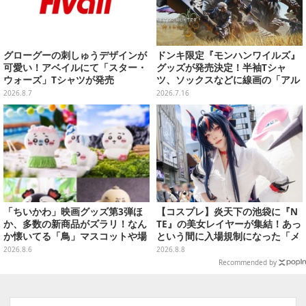
グローグーの刺しゅうデザインが
ドンキ限定『モンハンワイルズ』
可愛い！アベイルにて「スター・
グッズが発売決定！半袖Tシャ
ウォーズ」Tシャツが発売
ツ、ソックスなどに線画の「アル
シュベルド」「リオレウス」ら11
2026.8.7
2026.7.16
体をデザイン
「ちいかわ」映画グッズ第3弾ほ
【コスプレ】炎天下の池袋に『N
か、多数の新商品がズラリ！なん
TE』の美女レイヤーが集結！あっ
か懐いてる「鳥」マスコットや場
という間に入場規制になった「メ
面写アイテムなど必見のラインナ
ェメェ村の大冒険」をレポート
2026.8.6
2026.8.8
ップ
【写真28枚】
Recommended by