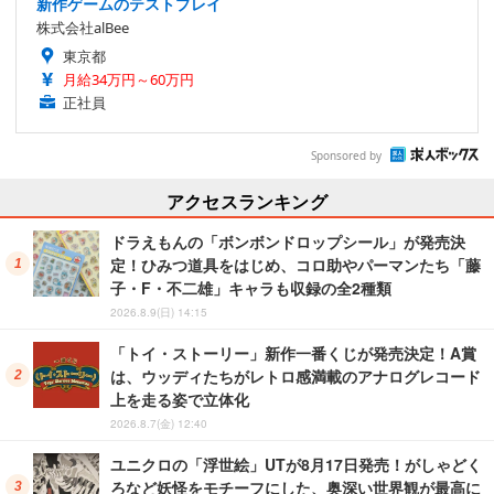
新作ゲームのテストプレイ
株式会社alBee
東京都
月給34万円～60万円
正社員
Sponsored by
アクセスランキング
ドラえもんの「ボンボンドロップシール」が発売決
定！ひみつ道具をはじめ、コロ助やパーマンたち「藤
子・F・不二雄」キャラも収録の全2種類
2026.8.9(日) 14:15
「トイ・ストーリー」新作一番くじが発売決定！A賞
は、ウッディたちがレトロ感満載のアナログレコード
上を走る姿で立体化
2026.8.7(金) 12:40
ユニクロの「浮世絵」UTが8月17日発売！がしゃどく
ろなど妖怪をモチーフにした、奥深い世界観が最高に