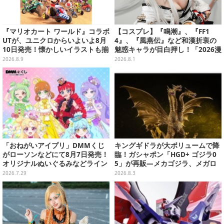
『マリオカート ワールド』コラボ
【コスプレ】『鳴潮』、『FF1
UTが、ユニクロからいよいよ8月
4』、『風燕伝』など和漢折衷の
10日発売！懐かしいイラストも揃
魅惑キャラが目白押し！「2026漫
えた全12種類
画博覧会」美麗レイヤー13選【写
2026.8.9
2026.8.1
真39枚】
「おねがいアイプリ」DMMくじ
キングギドラが大ボリュームで降
がローソンなどにて8月7日発売！
臨！ガシャポン「HGD+ ゴジラ0
オリジナルぬいぐるみなどライン
5」が再販―メカゴジラ、メガロ
ナップ、各等賞にスペシャルアイ
なども揃った全4種
2026.7.29
2026.8.3
プリカードが付属