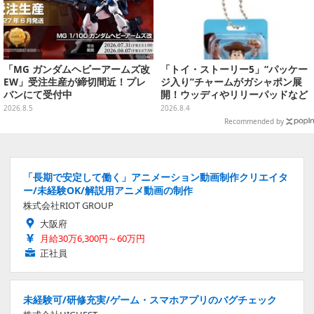
「MG ガンダムヘビーアームズ改
「トイ・ストーリー5」“パッケー
EW」受注生産が締切間近！プレ
ジ入り”チャームがガシャポン展
バンにて受付中
開！ウッディやリリーパッドなど
全5種、裏面はキャラクターごと
2026.8.5
2026.8.4
に異なるデザイン
Recommended by
「長期で安定して働く」アニメーション動画制作クリエイタ
ー/未経験OK/解説用アニメ動画の制作
株式会社RIOT GROUP
大阪府
月給30万6,300円～60万円
正社員
未経験可/研修充実/ゲーム・スマホアプリのバグチェック