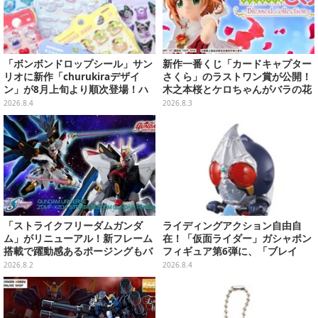
「ボンボンドロップシール」サン
新作一番くじ「カードキャプター
リオに新作「churukiraデザイ
さくら」のラストワン賞が公開！
ン」が8月上旬より順次登場！ハ
木之本桜とケロちゃんがバラの花
ローキティ、はぴだんぶいなど全
びらに包まれている姿で立体化
2026.8.4
2026.8.3
8種類
「ストライクフリーダムガンダ
ライディングアクション自由自
ム」がリニューアル！新フレーム
在！「仮面ライダー」ガシャポン
搭載で躍動感あるポージングもバ
フィギュア第6弾に、「ブレイ
ッチリ
ド」「フォーゼ」など全4種
2026.8.2
2026.8.4