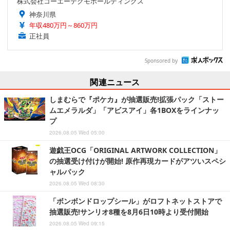
株式会社コーエーテクモホールディングス
神奈川県
年収480万円～860万円
正社員
Sponsored by
関連ニュース
しまむらで『ポケカ』が抽選販売!拡張パック「ストー
ムエメラルダ」「アビスアイ」各1BOXをラインナッ
プ
2026.08.05 Wed 05:00
遊戯王OCG「ORIGINAL ARTWORK COLLECTION」
の抽選受け付けが開始! 原作再現カードがアツいスペシ
ャルパック
2026.08.05 Wed 08:30
「ボンボンドロップシール」がロフトネットストアで
抽選販売!サンリオ8種を8月6日10時より受付開始
2026.08.05 Wed 09:15