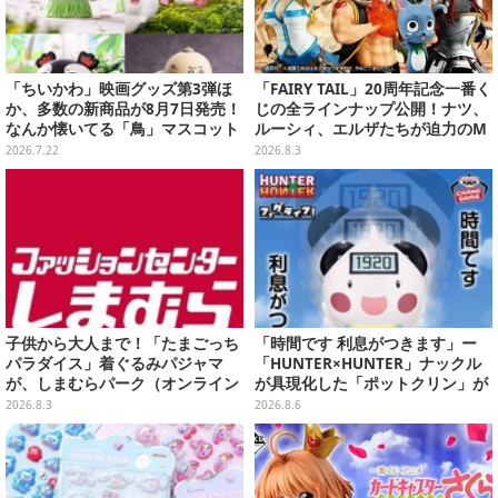
「ちいかわ」映画グッズ第3弾ほ
「FAIRY TAIL」20周年記念一番く
か、多数の新商品が8月7日発売！
じの全ラインナップ公開！ナツ、
なんか懐いてる「鳥」マスコット
ルーシィ、エルザたちが迫力のM
や場面写アイテムなど必見のライ
ASTERLISEで初登場
2026.7.22
2026.8.3
ンナップ
子供から大人まで！「たまごっち
「時間です 利息がつきます」ー
パラダイス」着ぐるみパジャマ
「HUNTER×HUNTER」ナックル
が、しまむらパーク（オンライン
が具現化した「ポットクリン」が
ストア）にて受注生産
貯金箱としてプライズ展開
2026.8.3
2026.8.6