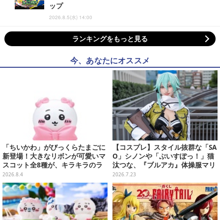
ップ
2026.8.5(水) 14:00
ランキングをもっと見る
今、あなたにオススメ
「ちいかわ」がびっくらたまごに
【コスプレ】スタイル抜群な「SA
新登場！大きなリボンが可愛いマ
O」シノンや「ぶいすぽっ！」猫
スコット全8種が、キラキラのラ
汰つな、『ブルアカ』体操服マリ
メ入り入浴剤から飛び出す
ーまで“アコスタ池袋”美麗レイヤ
2026.8.4
2026.7.23
ー11選【写真50枚】