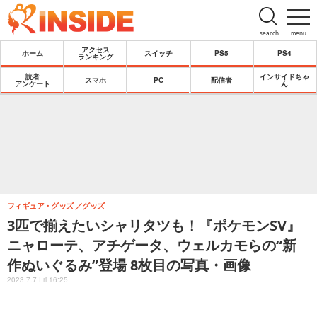
search
menu
アクセス
ホーム
スイッチ
PS5
PS4
ランキング
読者
インサイドちゃ
スマホ
PC
配信者
アンケート
ん
フィギュア・グッズ
グッズ
3匹で揃えたいシャリタツも！『ポケモンSV』
ニャローテ、アチゲータ、ウェルカモらの“新
作ぬいぐるみ”登場 8枚目の写真・画像
2023.7.7 Fri 16:25