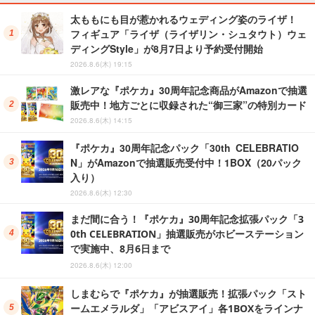
太ももにも目が惹かれるウェディング姿のライザ！
フィギュア「ライザ（ライザリン・シュタウト）ウェ
ディングStyle」が8月7日より予約受付開始
2026.8.6(木) 19:15
激レアな『ポケカ』30周年記念商品がAmazonで抽選
販売中！地方ごとに収録された“御三家”の特別カード
2026.8.6(木) 14:15
『ポケカ』30周年記念パック「30th CELEBRATIO
N」がAmazonで抽選販売受付中！1BOX（20パック
入り）
2026.8.6(木) 12:30
まだ間に合う！『ポケカ』30周年記念拡張パック「3
0th CELEBRATION」抽選販売がホビーステーション
で実施中、8月6日まで
2026.8.6(木) 12:00
しまむらで『ポケカ』が抽選販売！拡張パック「スト
ームエメラルダ」「アビスアイ」各1BOXをラインナ