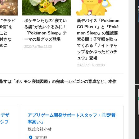
』“テラピ
ポケモンたちの“寝てい
新デバイス「Pokémon
0個”を
る姿”がぬいぐるみに！
GO Plus +」と『Poké
こと
『Pokémon Sleep』テ
mon Sleep』の連携要
付きな
ーマの新グッズ登場
素公開！子守唄を歌っ
めに
てくれる「ナイトキャ
2023.7.6 Thu 22:00
ップをかぶったピカチ
ュウ」登場
2023.7.6 Thu 22:00
決定！目指すは「ポケモン寝顔図鑑」の完成―カビゴンの育成など、本作
ーデザ
アプリゲーム開発サポートスタッフ・IT/定着
シフ
率高い」
株式会社小林
東京都