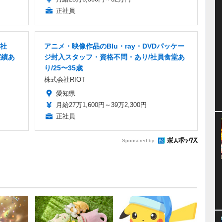
正社員
正社
アニメ・映像作品のBlu・ray・DVDパッケー
実績あ
ジ封入スタッフ・資格不問・あり/社員食堂あ
り/25〜35歳
株式会社RIOT
愛知県
月給27万1,600円～39万2,300円
正社員
Sponsored by