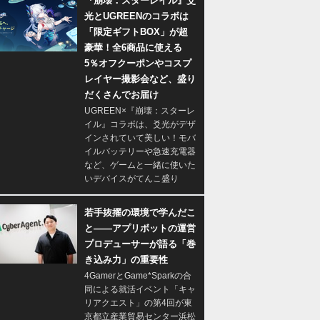
『崩壊：スターレイル』爻
光とUGREENのコラボは
「限定ギフトBOX」が超
豪華！全6商品に使える
5％オフクーポンやコスプ
レイヤー撮影会など、盛り
だくさんでお届け
UGREEN×『崩壊：スターレ
イル』コラボは、爻光がデザ
インされていて美しい！モバ
イルバッテリーや急速充電器
など、ゲームと一緒に使いた
いデバイスがてんこ盛り
若手抜擢の環境で学んだこ
と――アプリボットの運営
プロデューサーが語る「巻
き込み力」の重要性
4GamerとGame*Sparkの合
同による就活イベント「キャ
リアクエスト」の第4回が東
京都立産業貿易センター浜松