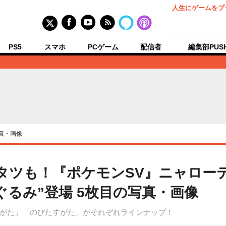
人生にゲームをプ
PS5
スマホ
PCゲーム
配信者
編集部PUS
真・画像
タツも！『ポケモンSV』ニャロー
ぐるみ”登場 5枚目の写真・画像
がた」「のびたすがた」がそれぞれラインナップ！