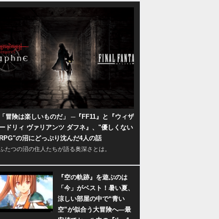
「冒険は楽しいものだ」 ─『FF11』と『ウィザ
ードリィ ヴァリアンツ ダフネ』、"優しくない
RPG"の沼にどっぷり沈んだ4人の話
ふたつの沼の住人たちが語る奥深さとは。
『空の軌跡』を遊ぶのは
「今」がベスト！暑い夏、
涼しい部屋の中で“青い
空”が似合う大冒険へ―最