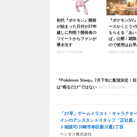
初代『ポケモン』開発
『ポケモンSV
が始まった日付が27年
ースかくとう×5
越しに判明？開発者の
もらえる「あい
ツイートからファンが
ば」公開！期限
導き出す
ので使用はお早
2023.7.7 Fri 13:00
2023.7.7 Fri 10:25
『Pokémon Sleep』7月下旬に配信
は“眠るだけ”ではない
2023.7.6 Thu 22:00
「27卒」ゲームイラスト・キャラクタ
インのアシスタントスタッフ「正社員」
ト相談可/川崎市幸区新川通1丁目
ベンタス株式会社