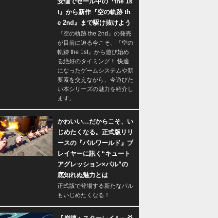
安値でセール中の『the 1s
t』から新作『空の軌跡 th
e 2nd』まで駆け抜けよう
『空の軌跡 the 2nd』の発売
が目前に迫る今こそ、『空の
軌跡 the 1st』から遊び始め
る絶好のタイミング！ 快適
になったゲームシステムや新
要素を交えながら、今遊びた
い本シリーズの魅力を紹介し
ます。
かわいい…だからこそ、い
じめたくなる。正式版リリ
ースの『パルワールド』プ
レイヤーに訊く“キュート
アグレッション×パル”の
底知れぬ魅力とは
正式版で登場する新たなパル
もいじめたくなる！