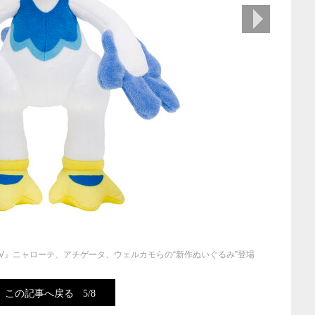
次の画像
V』ニャローテ、アチゲータ、ウェルカモらの“新作ぬいぐるみ”登場
この記事へ戻る
5/8