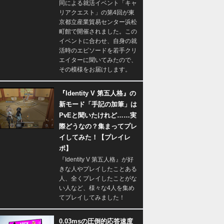
同による就活イベント「キャ
リアクエスト」の第4回が東
京都立産業貿易センター浜松
町館で開催されました。この
イベントに合わせ、自身の就
活時のエピソードを若手クリ
エイターに聞いてみたので、
その模様をお届けします。
『Identity V 第五人格』の
新モード「手記の加筆」は
PvEと聞いたけれど……実
際どうなの？集まってプレ
イしてみた！【プレイレ
ポ】
『Identity V 第五人格』が好
きな人やプレイしたことある
人、全くプレイしたことがな
い人など、様々な4人を集め
てプレイしてみました！
0.03msの圧倒的応答速度