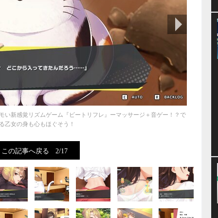
次の画像
モい新感覚リズムゲーム『ビートリフレ』ーマッサージ＋音ゲー！？で
る乙女の身も心もほぐそう！
この記事へ戻る
2/17