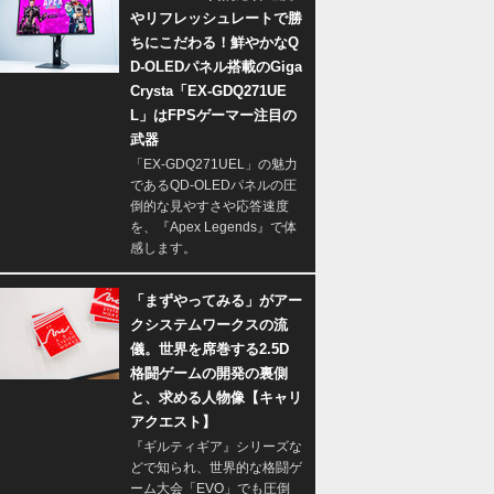
やリフレッシュレートで勝
ちにこだわる！鮮やかなQ
D-OLEDパネル搭載のGiga
Crysta「EX-GDQ271UE
L」はFPSゲーマー注目の
武器
「EX-GDQ271UEL」の魅力
であるQD-OLEDパネルの圧
倒的な見やすさや応答速度
を、『Apex Legends』で体
感します。
「まずやってみる」がアー
クシステムワークスの流
儀。世界を席巻する2.5D
格闘ゲームの開発の裏側
と、求める人物像【キャリ
アクエスト】
『ギルティギア』シリーズな
どで知られ、世界的な格闘ゲ
ーム大会「EVO」でも圧倒