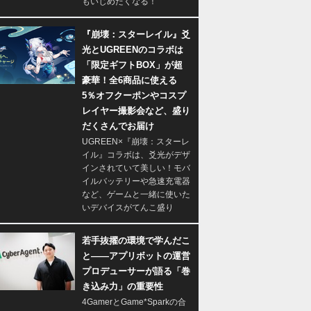
もいじめたくなる！
『崩壊：スターレイル』爻
光とUGREENのコラボは
「限定ギフトBOX」が超
豪華！全6商品に使える
5％オフクーポンやコスプ
レイヤー撮影会など、盛り
だくさんでお届け
UGREEN×『崩壊：スターレ
イル』コラボは、爻光がデザ
インされていて美しい！モバ
イルバッテリーや急速充電器
など、ゲームと一緒に使いた
いデバイスがてんこ盛り
若手抜擢の環境で学んだこ
と――アプリボットの運営
プロデューサーが語る「巻
き込み力」の重要性
4GamerとGame*Sparkの合