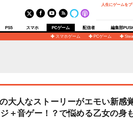
人生にゲームをプ
PS5
スマホ
PCゲーム
配信者
編集部PUS
スマホゲーム
PCゲーム
Ste
の大人なストーリーがエモい新感
ジ＋音ゲー！？で悩める乙女の身も