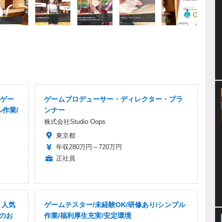
ゲー
ゲームプロデューサー・ディレクター・プラ
ル作業/
ンナー
株式会社Studio Oops
東京都
年収280万円～720万円
正社員
 人気
ゲームテスター/未経験OK/研修あり/シンプル
理のお
作業/福利厚生充実/安定環境