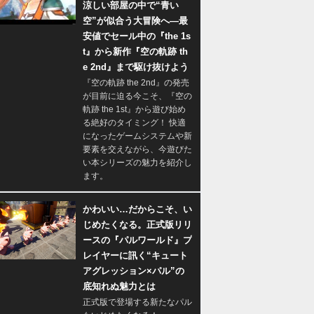
涼しい部屋の中で“青い
空”が似合う大冒険へ―最
安値でセール中の『the 1s
t』から新作『空の軌跡 th
e 2nd』まで駆け抜けよう
『空の軌跡 the 2nd』の発売
が目前に迫る今こそ、『空の
軌跡 the 1st』から遊び始め
る絶好のタイミング！ 快適
になったゲームシステムや新
要素を交えながら、今遊びた
い本シリーズの魅力を紹介し
ます。
かわいい…だからこそ、い
じめたくなる。正式版リリ
ースの『パルワールド』プ
レイヤーに訊く“キュート
アグレッション×パル”の
底知れぬ魅力とは
正式版で登場する新たなパル