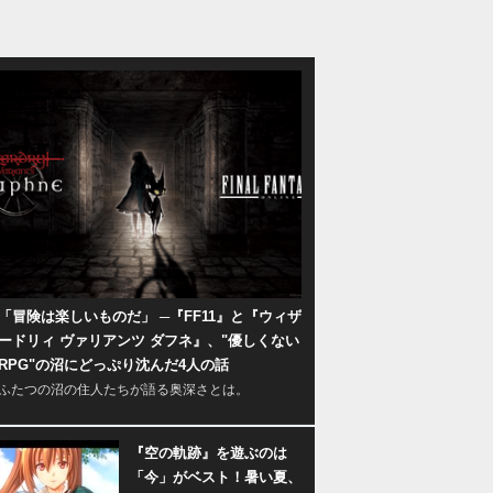
「冒険は楽しいものだ」 ─『FF11』と『ウィザ
ードリィ ヴァリアンツ ダフネ』、"優しくない
RPG"の沼にどっぷり沈んだ4人の話
ふたつの沼の住人たちが語る奥深さとは。
『空の軌跡』を遊ぶのは
「今」がベスト！暑い夏、