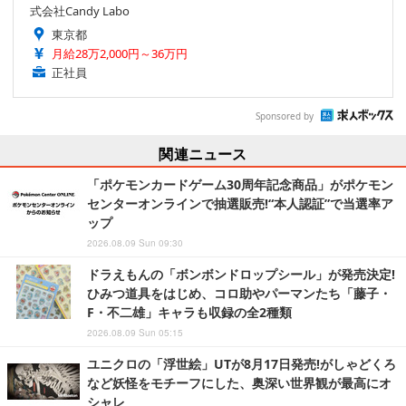
式会社Candy Labo
東京都
月給28万2,000円～36万円
正社員
Sponsored by
関連ニュース
「ポケモンカードゲーム30周年記念商品」がポケモン
センターオンラインで抽選販売!“本人認証”で当選率ア
ップ
2026.08.09 Sun 09:30
ドラえもんの「ボンボンドロップシール」が発売決定!
ひみつ道具をはじめ、コロ助やパーマンたち「藤子・
F・不二雄」キャラも収録の全2種類
2026.08.09 Sun 05:15
ユニクロの「浮世絵」UTが8月17日発売!がしゃどくろ
など妖怪をモチーフにした、奥深い世界観が最高にオ
シャレ