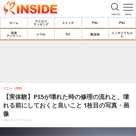
search
menu
アクセス
ホーム
スイッチ
PS5
PS4
ランキング
読者
インサイドちゃ
スマホ
PC
配信者
アンケート
ん
ソニー
PS5
【実体験】PS5が壊れた時の修理の流れと、壊
れる前にしておくと良いこと 1枚目の写真・画
像
2022.4.15 Fri 12:00