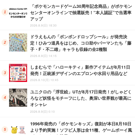
「ポケモンカードゲーム30周年記念商品」がポケモン
センターオンラインで抽選販売！“本人認証”で当選率
アップ
2026.8.9(日) 18:30
ドラえもんの「ボンボンドロップシール」が発売決
定！ひみつ道具をはじめ、コロ助やパーマンたち「藤
子・F・不二雄」キャラも収録の全2種類
2026.8.9(日) 14:15
しまむらで「ハローキティ」新作アイテムが8月11日
発売！正統派デザインのエプロンや水回り用品など
2026.8.10(月) 10:45
ユニクロの「浮世絵」UTが8月17日発売！がしゃどく
ろなど妖怪をモチーフにした、奥深い世界観が最高に
オシャレ
2026.8.9(日) 0:10
1996年発売の「ポケモンキッズ」復刻が本日8月10日
より予約実施！ソフビ人形は全11種、ゲームボーイ風