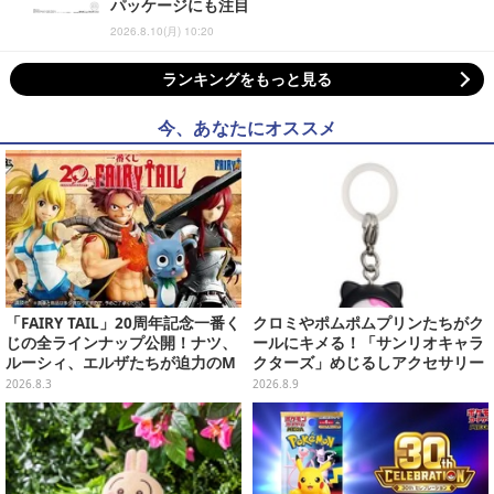
パッケージにも注目
2026.8.10(月) 10:20
ランキングをもっと見る
今、あなたにオススメ
「FAIRY TAIL」20周年記念一番く
クロミやポムポムプリンたちがク
じの全ラインナップ公開！ナツ、
ールにキメる！「サンリオキャラ
ルーシィ、エルザたちが迫力のM
クターズ」めじるしアクセサリー
ASTERLISEで初登場
がガシャポン展開
2026.8.3
2026.8.9