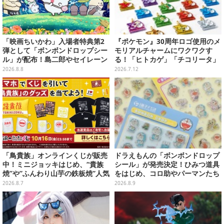
「映画ちいかわ」入場者特典第2
『ポケモン』30周年ロゴ使用のメ
弾として「ボンボンドロップシー
モリアルチャームにワクワクす
ル」が配布！島二郎やセイレーン
る！「ヒトカゲ」「チコリータ」
はもちろん、人魚のウロコまで…
たち御三家や、幻のポケモンも揃
2026.8.8
2026.7.12
えた全20種
「鳥貴族」オンラインくじが販売
ドラえもんの「ボンボンドロップ
中！ミニジョッキはじめ、“貴族
シール」が発売決定！ひみつ道具
焼”や”ふんわり山芋の鉄板焼”人気
をはじめ、コロ助やパーマンたち
メニューTシャツなどラインナッ
「藤子・F・不二雄」キャラも収
2026.8.7
2026.8.9
プ
録の全2種類