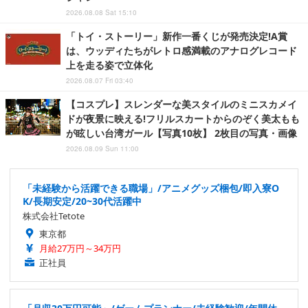
2026.08.08 Sat 15:10
「トイ・ストーリー」新作一番くじが発売決定!A賞
は、ウッディたちがレトロ感満載のアナログレコード
上を走る姿で立体化
2026.08.07 Fri 03:40
【コスプレ】スレンダーな美スタイルのミニスカメイ
ドが夜景に映える!フリルスカートからのぞく美太もも
が眩しい台湾ガール【写真10枚】 2枚目の写真・画像
2026.08.09 Sun 11:00
「未経験から活躍できる職場」/アニメグッズ梱包/即入寮O
K/長期安定/20~30代活躍中
株式会社Tetote
東京都
月給27万円～34万円
正社員