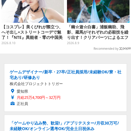
【コスプレ】美くびれが際立つ、
「幽☆遊☆白書」浦飯幽助、飛
へそ出し×ストリートコーデで魅
影、蔵馬がそれぞれの必殺技を繰
了！『NTE』異能者・零の中国美
り出す！クリアパーツによるエフ
女レイヤーが美しすぎた【写真10
ェクト演出で迫力満載
2026.8.10
2026.8.9
枚】
Recommended by
ゲームデザイナー/新卒・27卒/正社員採用/未経験OK/寮・社
宅あり/研修あり
株式会社プロジェクトトリガー
愛知県
月給25万4,700円～32万円
正社員
「ゲームやり込み勢、歓迎!」/アプリテスター/月収30万可/
未経験OK/オンライン選考OK/完全土日祝休み