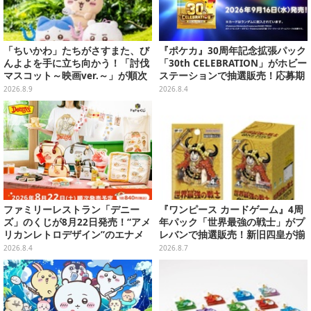
「ちいかわ」たちがさすまた、び
『ポケカ』30周年記念拡張パック
んよよを手に立ち向かう！「討伐
「30th CELEBRATION」がホビー
マスコット～映画ver.～」が順次
ステーションで抽選販売！応募期
展開
間は8月6日23時59分まで
2026.8.9
2026.8.4
ファミリーレストラン「デニー
『ワンピース カードゲーム』4周
ズ」のくじが8月22日発売！“アメ
年パック「世界最強の戦士」がプ
リカンレトロデザイン”のエナメ
レバンで抽選販売！新旧四皇が揃
ルバッグやTシャツなど、日常使
い踏み、刃牙作者が描く「カイド
2026.8.4
2026.8.7
いできるグッズを用意
ウ」も