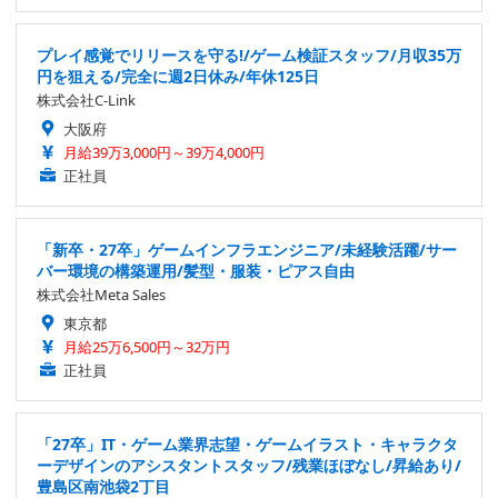
プレイ感覚でリリースを守る!/ゲーム検証スタッフ/月収35万
円を狙える/完全に週2日休み/年休125日
株式会社C-Link
大阪府
月給39万3,000円～39万4,000円
正社員
「新卒・27卒」ゲームインフラエンジニア/未経験活躍/サー
バー環境の構築運用/髪型・服装・ピアス自由
株式会社Meta Sales
東京都
月給25万6,500円～32万円
正社員
「27卒」IT・ゲーム業界志望・ゲームイラスト・キャラクタ
ーデザインのアシスタントスタッフ/残業ほぼなし/昇給あり/
豊島区南池袋2丁目