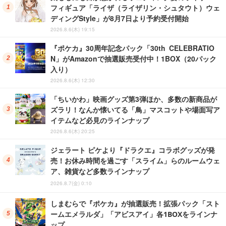
フィギュア「ライザ（ライザリン・シュタウト）ウェ
ディングStyle」が8月7日より予約受付開始
2026.8.6(木) 19:15
『ポケカ』30周年記念パック「30th CELEBRATIO
N」がAmazonで抽選販売受付中！1BOX（20パック
入り）
2026.8.6(木) 12:30
「ちいかわ」映画グッズ第3弾ほか、多数の新商品が
ズラリ！なんか懐いてる「鳥」マスコットや場面写ア
イテムなど必見のラインナップ
2026.8.6(木) 20:25
ジェラート ピケより『ドラクエ』コラボグッズが発
売！お休み時間を過ごす「スライム」らのルームウェ
ア、雑貨など多数ラインナップ
2026.8.7(金) 0:10
しまむらで『ポケカ』が抽選販売！拡張パック「スト
ームエメラルダ」「アビスアイ」各1BOXをラインナ
ップ