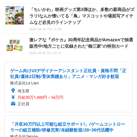
「ちいかわ」映画グッズ第3弾ほか、多数の新商品がズ
ラリ!なんか懐いてる「鳥」マスコットや場面写アイテ
ムなど必見のラインナップ
2026.08.06 Thu 11:25
激レアな『ポケカ』30周年記念商品がAmazonで抽選
販売中!地方ごとに収録された“御三家”の特別カード
2026.08.06 Thu 05:15
ゲーム向けUIデザイナーアシスタント正社員・資格不問「正
社員/週休2日制/育休実績あり」アニメ・マンガ好き歓迎
株式会社Le Lien
埼玉県
月給30万1,400円～54万円
正社員
「月収30万円以上可能な組立サポート!」/ゲームコントロー
ラーの組立補助/研修充実/未経験歓迎/20~30代活躍中
株式会社Tetote