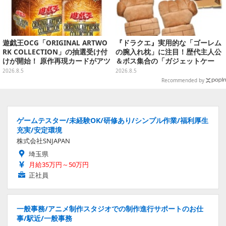
遊戯王OCG「ORIGINAL ARTWO
『ドラクエ』実用的な「ゴーレム
RK COLLECTION」の抽選受け付
の腕入れ枕」に注目！歴代主人公
けが開始！ 原作再現カードがアツ
＆ボス集合の「ガジェットケー
いスペシャルパック
ス」ほか9プライズが8月順次展開
2026.8.5
2026.8.5
Recommended by
ゲームテスター/未経験OK/研修あり/シンプル作業/福利厚生
充実/安定環境
株式会社SNJAPAN
埼玉県
月給35万円～50万円
正社員
一般事務/アニメ制作スタジオでの制作進行サポートのお仕
事/駅近/一般事務