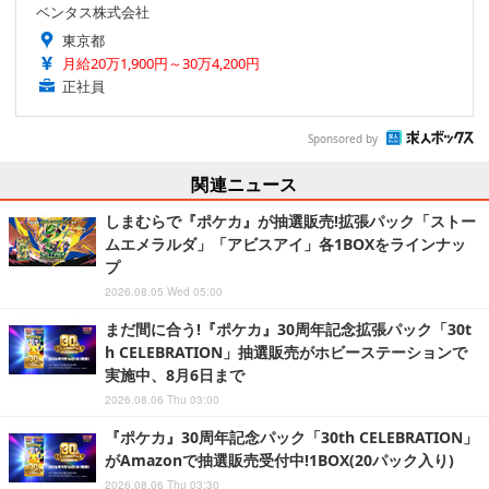
ベンタス株式会社
東京都
月給20万1,900円～30万4,200円
正社員
Sponsored by
関連ニュース
しまむらで『ポケカ』が抽選販売!拡張パック「ストー
ムエメラルダ」「アビスアイ」各1BOXをラインナッ
プ
2026.08.05 Wed 05:00
まだ間に合う!『ポケカ』30周年記念拡張パック「30t
h CELEBRATION」抽選販売がホビーステーションで
実施中、8月6日まで
2026.08.06 Thu 03:00
『ポケカ』30周年記念パック「30th CELEBRATION」
がAmazonで抽選販売受付中!1BOX(20パック入り)
2026.08.06 Thu 03:30