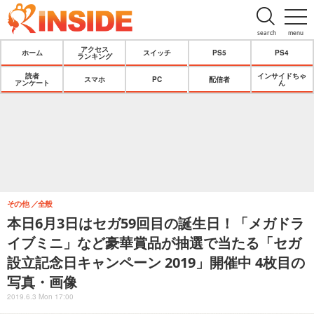
search
menu
アクセス
ホーム
スイッチ
PS5
PS4
ランキング
読者
インサイドちゃ
スマホ
PC
配信者
アンケート
ん
その他
全般
本日6月3日はセガ59回目の誕生日！「メガドラ
イブミニ」など豪華賞品が抽選で当たる「セガ
設立記念日キャンペーン 2019」開催中 4枚目の
写真・画像
2019.6.3 Mon 17:00