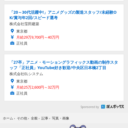
「20～30代活躍中!」アニメグッズの製造スタッフ/未経験O
K/賞与年2回/スピード選考
株式会社窪田建築
東京都
月給29万9,700円～40万円
正社員
「27卒」アニメ・モーショングラフィックス動画の制作スタ
ッフ「正社員」YouTube好き歓迎/中央区日本橋2丁目
株式会社ELシステム
東京都
月給25万2,600円～32万円
正社員
Sponsored by
写真・画像
ホーム
›
その他
›
全般
›
記事
›