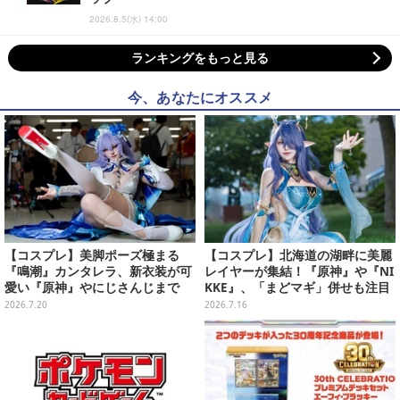
2026.8.5(水) 14:00
ランキングをもっと見る
今、あなたにオススメ
【コスプレ】美脚ポーズ極まる
【コスプレ】北海道の湖畔に美麗
『鳴潮』カンタレラ、新衣装が可
レイヤーが集結！『原神』や『NI
愛い『原神』やにじさんじまで
KKE』、「まどマギ」併せも注目
「アコスタ池袋」美麗レイヤー11
の美女たち11選【写真51枚】
2026.7.20
2026.7.16
選【写真50枚】