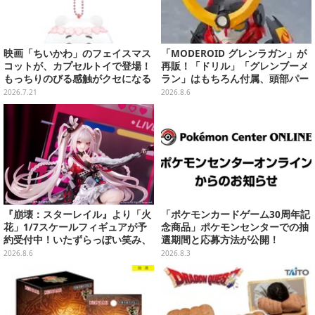
映画「ちいかわ」のフェイスマス
「MODEROID グレンラガン」が
コットが、カプセルトイで登場！
再販！「ドリル」「グレンブーメ
もっちりのびる感触がクセになる
ラン」はもちろん付属、頭部パー
ハチワレ、セイレーンなど全5種
ツを組み替えると「ラガン」も再
2026.7.21
2026.8.6
現可能
『崩壊：スターレイル』より「火
「ポケモンカードゲーム30周年記
花」1/7スケールフィギュアが予
念商品」ポケモンセンターでの抽
約受付中！いたずらっぽい笑み、
選期間と応募方法が公開！
シルクハット型のステージが華や
2026.8.6
2026.8.3
かさを演出