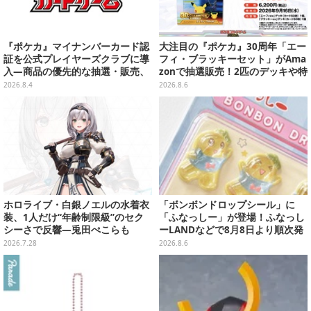
『ポケカ』マイナンバーカード認
大注目の『ポケカ』30周年「エー
証を公式プレイヤーズクラブに導
フィ・ブラッキーセット」がAma
入―商品の優先的な抽選・販売、
zonで抽選販売！2匹のデッキや特
公式大会への参加申し込みに活用
別カードを収録
2026.8.4
2026.8.6
ホロライブ・白銀ノエルの水着衣
「ボンボンドロップシール」に
装、1人だけ“年齢制限級”のセク
「ふなっしー」が登場！ふなっし
シーさで反響―兎田ぺこらも
ーLANDなどで8月8日より順次発
「こ、こんなことが許されていい
売
2026.7.28
2026.8.6
のか？」と興奮隠せず