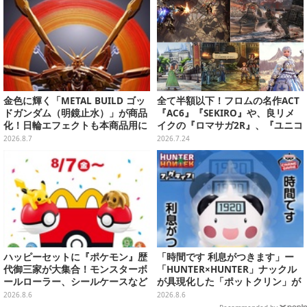
金色に輝く「METAL BUILD ゴッ
全て半額以下！フロムの名作ACT
ドガンダム（明鏡止水）」が商品
『AC6』『SEKIRO』や、良リメ
化！日輪エフェクトも本商品用に
イクの『ロマサガ2R』、『ユニコ
刷新した豪華仕様
ーンオーバーロード』と『SO6』
2026.8.7
2026.7.24
もお手頃価格に【PS Storeのお薦
めセール】
ハッピーセットに『ポケモン』歴
「時間です 利息がつきます」ー
代御三家が大集合！モンスターボ
「HUNTER×HUNTER」ナックル
ールローラー、シールケースなど
が具現化した「ポットクリン」が
全12種
貯金箱としてプライズ展開
2026.8.6
2026.8.6