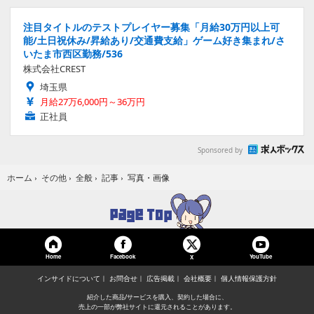
注目タイトルのテストプレイヤー募集「月給30万円以上可
能/土日祝休み/昇給あり/交通費支給」ゲーム好き集まれ/さ
いたま市西区勤務/536
株式会社CREST
埼玉県
月給27万6,000円～36万円
正社員
Sponsored by
写真・画像
ホーム
›
その他
›
全般
›
記事
›
Home
Facebook
YouTube
X
インサイドについて
お問合せ
広告掲載
会社概要
個人情報保護方針
紹介した商品/サービスを購入、契約した場合に、
売上の一部が弊社サイトに還元されることがあります。