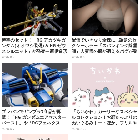
待望のセット！「RG アカツキガ
配信でいきなり全裸に…話題のセ
ンダム(オオワシ装備) & HG ゼウ
クシーホラー『スパンキング除霊
スシルエット」が発売―新規造形
師』人妻霊の服が消えるバグが発
の股関節強化パーツも付属
生。「丸裸になる現象を泣きなが
2026.8.7
2026.8.6
ら修正しました」と現在はアプデ
済み
プレバンでガンプラ3商品が再
「ちいかわ」ガーリーなスペシャ
販！「HG ガンダムエアマスター
ルコレクション！お顔たっぷりの
バースト」や「RGフェネクス
ぬいぐるみトートほか、フリルや
（ナラティブVer.）」も
リボンが可愛いTシャツなどが発
2026.8.7
2026.7.22
売