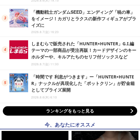
2026.8.6(木) 19:15
「機動戦士ガンダムSEED」エンディング「暁の車」
をイメージ！カガリとラクスの新作フィギュアがプラ
イズに
2026.8.7(金) 16:20
しまむらで販売された「HUNTER×HUNTER」G.I.編
テーマの一部商品が受注再販！カードデザインのキー
ホルダーや、キルアたちのセリフ付ソックスなど
2026.8.7(金) 11:00
「時間です 利息がつきます」ー「HUNTER×HUNTE
R」ナックルが具現化した「ポットクリン」が貯金箱
としてプライズ展開
2026.8.6(木) 6:10
ランキングをもっと見る
今、あなたにオススメ