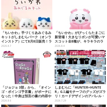
「ちいかわ」手づくりあみぐるみ
「ちいかわ」がびっくらたまごに
キットがしまむらパーク（オンラ
新登場！大きなリボンが可愛いマ
インストア）にて8月8日販売！ラ
スコット全8種が、キラキラのラ
インナップ全3種、初心者向きの
メ入り入浴剤から飛び出す
2026.8.7
2026.8.4
編み方で作れちゃう
「ジョジョ 3部」から、「オイン
しまむらに「HUNTER×HUNTE
ゴ・ボインゴ予言書」がポーチに
R」G.I.編モチーフのグッズがズラ
なった！中身は預言の書の内容や
リ！カードデザインのアパレル・
アニメ総柄デザインをプリント
雑貨、ゴレイヌの「オレが3人分
2026.8.6
2026.7.29
になる…」も