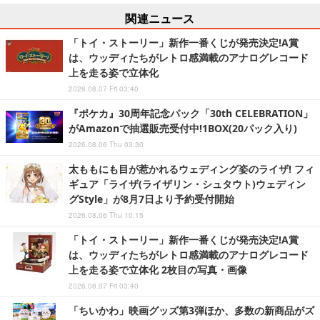
関連ニュース
「トイ・ストーリー」新作一番くじが発売決定!A賞
は、ウッディたちがレトロ感満載のアナログレコード
上を走る姿で立体化
2026.08.07 Fri 03:40
『ポケカ』30周年記念パック「30th CELEBRATION」
がAmazonで抽選販売受付中!1BOX(20パック入り)
2026.08.06 Thu 03:30
太ももにも目が惹かれるウェディング姿のライザ! フィ
ギュア「ライザ(ライザリン・シュタウト)ウェディン
グStyle」が8月7日より予約受付開始
2026.08.06 Thu 10:15
「トイ・ストーリー」新作一番くじが発売決定!A賞
は、ウッディたちがレトロ感満載のアナログレコード
上を走る姿で立体化 2枚目の写真・画像
2026.08.07 Fri 03:40
「ちいかわ」映画グッズ第3弾ほか、多数の新商品がズ