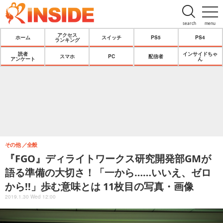
search
menu
アクセス
ホーム
スイッチ
PS5
PS4
ランキング
読者
インサイドちゃ
スマホ
PC
配信者
アンケート
ん
その他
全般
『FGO』ディライトワークス研究開発部GMが
語る準備の大切さ！「一から……いいえ、ゼロ
から!!」歩む意味とは 11枚目の写真・画像
2019.1.30 Wed 12:00