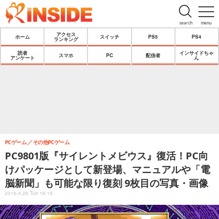
search
menu
アクセス
ホーム
スイッチ
PS5
PS4
ランキング
読者
インサイドちゃ
スマホ
PC
配信者
アンケート
ん
PCゲーム
その他PCゲーム
PC9801版『サイレントメビウス』復活！PC向
けパッケージとして新登場、マニュアルや「電
脳新聞」も可能な限り復刻 9枚目の写真・画像
2016.4.26 Tue 16:19