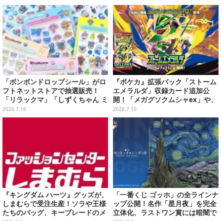
「ボンボンドロップシール」がロ
『ポケカ』拡張パック「ストーム
フトネットストアで抽選販売！
エメラルダ」収録カード追加公
「リラックマ」「しずくちゃん ミ
開！「メガグソクムシャex」や、
ニ」など全12種をラインナップ
2枚1組で使うスタジアムがさらに
2026.7.16
2026.7.10
登場
『キングダム ハーツ』グッズが、
「一番くじ ゴッホ」の全ラインナ
しまむらで受注生産！ソラや王様
ップ公開！名作「星月夜」を完全
たちのバッグ、キーブレードのメ
立体化、ラストワン賞には暗闇で