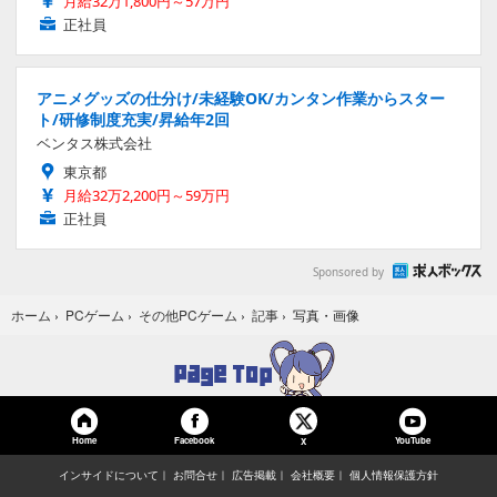
月給32万1,800円～57万円
正社員
アニメグッズの仕分け/未経験OK/カンタン作業からスター
ト/研修制度充実/昇給年2回
ベンタス株式会社
東京都
月給32万2,200円～59万円
正社員
Sponsored by
写真・画像
ホーム
›
PCゲーム
›
その他PCゲーム
›
記事
›
Home
Facebook
YouTube
X
インサイドについて
お問合せ
広告掲載
会社概要
個人情報保護方針