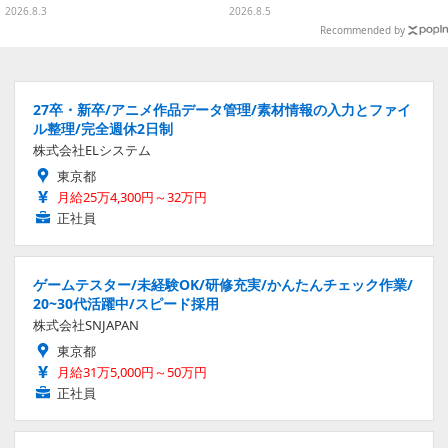
なども揃った全4種
を外せばフィギュアとして飾れる
2026.8.3
2026.8.5
ガシャポン全6種
Recommended by
27卒・新卒/アニメ作品データ管理/素材情報の入力とファイ
ル整理/完全週休2日制
株式会社ELシステム
東京都
月給25万4,300円～32万円
正社員
ゲームテスター/未経験OK/研修充実/かんたんチェック作業/
20~30代活躍中/スピード採用
株式会社SNJAPAN
東京都
月給31万5,000円～50万円
正社員