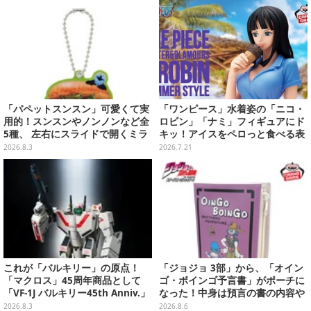
「パペットスンスン」可愛くて実
「ワンピース」水着姿の「ニコ・
用的！スンスンやノンノンなど全
ロビン」「ナミ」フィギュアにド
5種、 左右にスライドで開くミラ
キッ！アイスをペロっと食べる表
ーがガシャポンにて発売
情にも注目
2026.8.3
2026.7.21
これが「バルキリー」の原点！
「ジョジョ 3部」から、「オイン
「マクロス」45周年商品として
ゴ・ボインゴ予言書」がポーチに
「VF-1J バルキリー45th Anniv.」
なった！中身は預言の書の内容や
が予約開始
アニメ総柄デザインをプリント
2026.8.3
2026.8.6