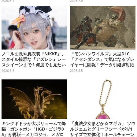
ガネケースなど
ぼんやり光る“蓄光仕様Ver.”も
2026.8.1
2026.7.9
ノエル団長や夏衣装『NIKKE』、
『モンハンワイルズ』大型DLC
スタイル抜群な『アズレン』レー
「アセンダンス」で気になるプレ
スクイーンまで！何度でも見たい
イヤーに朗報！データ引継ぎ対応
「コミケ106」美女レイヤー【プ
の「序盤体験版」が本日8月5日配
2026.8.5
2026.8.5
レイバック】
信
キングギドラが大ボリュームで降
「魔法少女まどか☆マギカ」 ソウ
臨！ガシャポン「HGD+ ゴジラ0
ルジェムとグリーフシードが1/1
5」が再販―メカゴジラ、メガロ
サイズで立体化！ボールチェーン