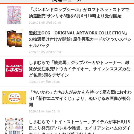
「ボンボンドロップシール」がロフトネットストアで
抽選販売!サンリオ8種を8月6日10時より受付開始
2026.08.05 Wed 09:15
遊戯王OCG「ORIGINAL ARTWORK COLLECTION」
の抽選受け付けが開始! 原作再現カードがアツいスペシ
ャルパック
2026.08.05 Wed 08:30
しまむらで「競走馬」ジップパーカやトレーナー、雑
貨が受注販売!トウカイテイオー、サイレンススズカな
ど名馬5頭をデザイン
2026.08.04 Tue 05:35
「ちいかわ」たち3人がみかんを持って座布団におすわ
り!「新作エニマイくじ」より、ぬいぐるみ画像が初公
開
2026.08.04 Tue 05:10
しまむらで「トイ・ストーリー」アイテムが本日8月5
日より発売!アパレルや雑貨、エイリアンとハムのダイ