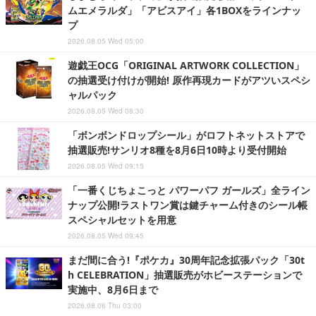
ムエメラルダ」「アビスアイ」各1BOXをラインナッ
プ
2026.08.05 Wed 05:00
遊戯王OCG「ORIGINAL ARTWORK COLLECTION」
の抽選受け付けが開始! 原作再現カードがアツいスペシ
ャルパック
2026.08.05 Wed 08:30
「ボンボンドロップシール」がロフトネットストアで
抽選販売!サンリオ8種を8月6日10時より受付開始
2026.08.05 Wed 09:15
「一番くじちょこっと パワーパフ ガールズ」全ライン
ナップ公開!ラストワン賞は鍵チャーム付きのシール帳
スペシャルセットを用意
2026.08.05 Wed 09:45
まだ間に合う!『ポケカ』30周年記念拡張パック「30t
h CELEBRATION」抽選販売がホビーステーションで
実施中、8月6日まで
2026.08.06 Thu 03:00