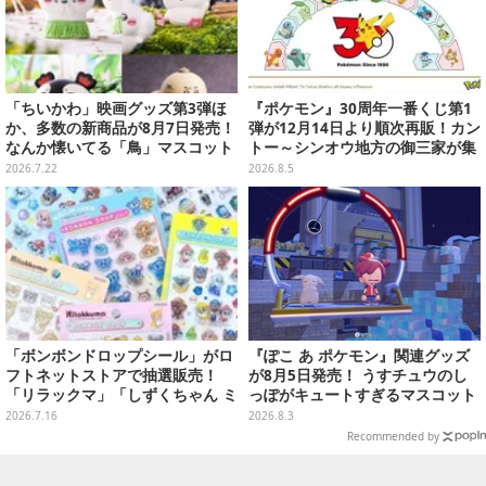
「ちいかわ」映画グッズ第3弾ほ
『ポケモン』30周年一番くじ第1
か、多数の新商品が8月7日発売！
弾が12月14日より順次再販！カン
なんか懐いてる「鳥」マスコット
トー～シンオウ地方の御三家が集
や場面写アイテムなど必見のライ
まった時計、ぬいぐるみなど記念
2026.7.22
2026.8.5
ンナップ
グッズ盛りだくさん
「ボンボンドロップシール」がロ
『ぽこ あ ポケモン』関連グッズ
フトネットストアで抽選販売！
が8月5日発売！ うすチュウのし
「リラックマ」「しずくちゃん ミ
っぽがキュートすぎるマスコット
ニ」など全12種をラインナップ
など、まとめてご紹介
2026.7.16
2026.8.3
Recommended by