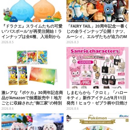
『ドラクエ』スライムたちの可愛
「FAIRY TAIL」20周年記念一番く
い“バスボール”が再受注開始！ラ
じの全ラインナップ公開！ナツ、
インナップは全6種、入浴剤から
ルーシィ、エルザたちが迫力のM
モンスターのフィギュアが出てく
ASTERLISEで初登場
2026.8.5
2026.8.3
る
激レアな『ポケカ』30周年記念商
しまむらから「クロミ」「ハロー
品がAmazonで抽選販売中！地方
キティ」新作アイテムが8月11日
ごとに収録された“御三家”の特別
発売！ヒョウ・ゼブラ柄や日焼け
カード
デザインの可愛い雑貨・アパレル
2026.8.6
2026.8.6
など多数