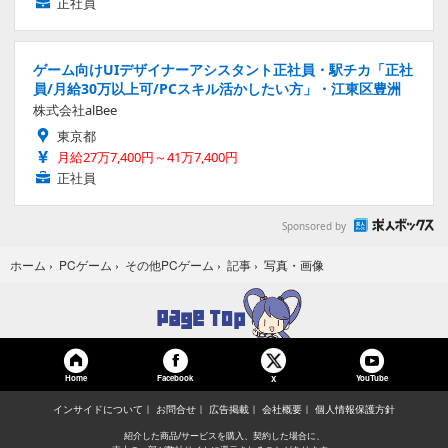
正社員
ゲーム向けUIデザイナーアシスタント正社員・駅チカ「正社
員/月給30万以上可/PCスキル活かしたい方」・江東区豊洲
株式会社alBee
東京都
月給27万7,400円～41万7,400円
正社員
Sponsored by
写真・画像
ホーム
›
PCゲーム
›
その他PCゲーム
›
記事
›
Home
Facebook
YouTube
X
インサイドについて
お問合せ
広告掲載
会社概要
個人情報保護方針
紹介した商品/サービスを購入、契約した場合に、