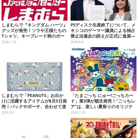
しまむらで『キングダム ハーツ』
PSディスク生産終了について、メ
グッズが発売！ソラや王様たちの
キシコのゲーマー議員による独占
Tシャツ、キーブレード柄のポー
禁止法違反の訴えが正式に進展―
チなど幅広いデザイン
「テクノロジーは自由を拡大する
2026.7.18
2026.8.6
ために役立つべき」
しまむらで「PEANUTS」お出か
「たまごっち にゅー!ごっちカー
けに活躍するアイテムが8月5日発
ド」第3弾が順次発売！“ごっちレ
売！バックやポーチ、合わせて使
ア”は、楽しい夏祭りのオリジナ
いたいリール付きカラビナなど
ルアートに
2026.8.4
2026.7.10