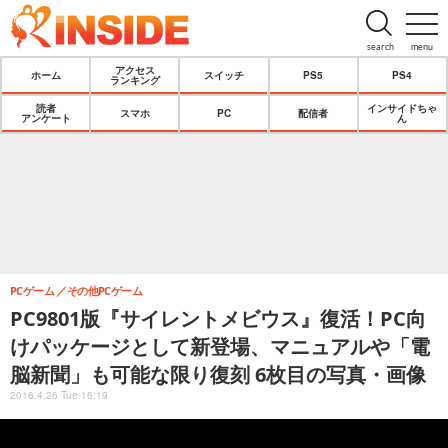
search
menu
アクセス
ホーム
スイッチ
PS5
PS4
ランキング
読者
インサイドちゃ
スマホ
PC
配信者
アンケート
ん
PCゲーム
その他PCゲーム
PC9801版『サイレントメビウス』復活！PC向
けパッケージとして新登場、マニュアルや「電
脳新聞」も可能な限り復刻 6枚目の写真・画像
2016.4.26 Tue 16:19