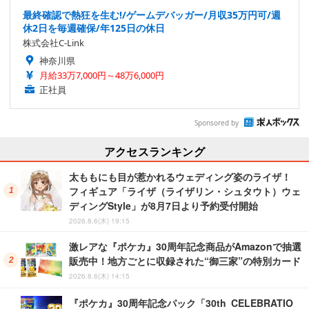
最終確認で熱狂を生む!/ゲームデバッガー/月収35万円可/週
休2日を毎週確保/年125日の休日
株式会社C-Link
神奈川県
月給33万7,000円～48万6,000円
正社員
Sponsored by
アクセスランキング
太ももにも目が惹かれるウェディング姿のライザ！
フィギュア「ライザ（ライザリン・シュタウト）ウェ
ディングStyle」が8月7日より予約受付開始
2026.8.6(木) 19:15
激レアな『ポケカ』30周年記念商品がAmazonで抽選
販売中！地方ごとに収録された“御三家”の特別カード
2026.8.6(木) 14:15
『ポケカ』30周年記念パック「30th CELEBRATIO