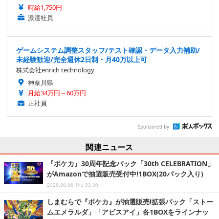
時給1,750円
派遣社員
ゲームシステム調整スタッフ/テスト確認・データ入力補助/
未経験歓迎/完全週休2日制・月40万以上可
株式会社enrich technology
神奈川県
月給34万円～60万円
正社員
Sponsored by
関連ニュース
『ポケカ』30周年記念パック「30th CELEBRATION」
がAmazonで抽選販売受付中!1BOX(20パック入り)
2026.08.06 Thu 03:30
しまむらで『ポケカ』が抽選販売!拡張パック「ストー
ムエメラルダ」「アビスアイ」各1BOXをラインナッ