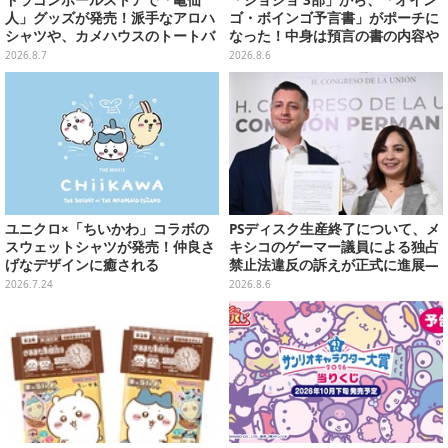
人」グッズが発売！派手なアロハ
ゴ・ボインゴ予言書」がポーチに
シャツや、カメハウスのトートバ
なった！中身は預言の書の内容や
ッグなど夏らしいアイテムがズラ
アニメ総柄デザインをプリント
2026.8.7
2026.8.6
リ
ユニクロ×「ちいかわ」コラボの
PSディスク生産終了について、メ
スウェットシャツが発売！仲良さ
キシコのゲーマー議員による独占
げなデザインに癒される
禁止法違反の訴えが正式に進展―
「テクノロジーは自由を拡大する
2026.7.24
2026.8.6
ために役立つべき」